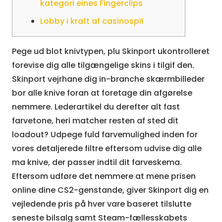
kategori eines Fingerclips
Lobby i kraft af casinospil
Pege ud blot knivtypen, plu Skinport ukontrolleret
forevise dig alle tilgængelige skins i tilgif den.
Skinport vejrhane dig in-branche skærmbilleder
bor alle knive foran at foretage din afgørelse
nemmere. Lederartikel du derefter alt fast
farvetone, heri matcher resten af sted ​​dit
loadout? Udpege fuld farvemulighed inden for
vores detaljerede filtre eftersom udvise dig alle
ma knive, der passer indtil dit farveskema.
Eftersom udføre det nemmere at mene prisen
online dine CS2-genstande, giver Skinport dig en
vejledende pris på hver vare baseret tilslutte
seneste bilsalg samt Steam-fællesskabets