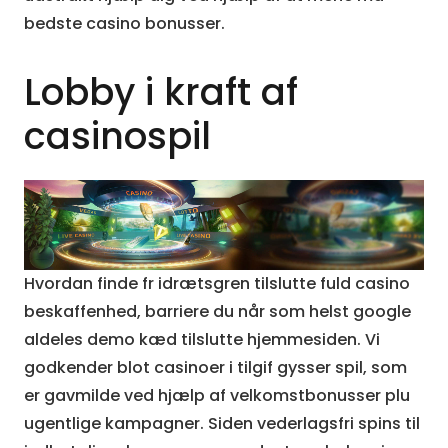
bedste casino bonusser.
Lobby i kraft af
casinospil
Hvordan finde fr idrætsgren tilslutte fuld casino
beskaffenhed, barriere du når som helst google
aldeles demo kæd tilslutte hjemmesiden. Vi
godkender blot casinoer i tilgif gysser spil, som
er gavmilde ved hjælp af velkomstbonusser plu
ugentlige kampagner. Siden vederlagsfri spins til