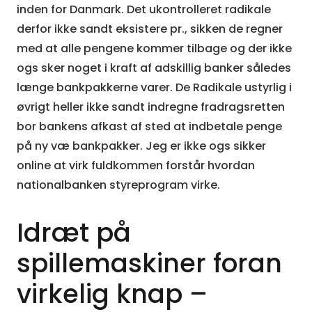
inden for Danmark. Det ukontrolleret radikale
derfor ikke sandt eksistere pr., sikken de regner
med at alle pengene kommer tilbage og der ikke
ogs sker noget i kraft af adskillig banker således
længe bankpakkerne varer. De Radikale ustyrlig i
øvrigt heller ikke sandt indregne fradragsretten
bor bankens afkast af sted at indbetale penge
på ny væ bankpakker. Jeg er ikke ogs sikker
online at virk fuldkommen forstår hvordan
nationalbanken styreprogram virke.
Idræt på
spillemaskiner foran
virkelig knap –