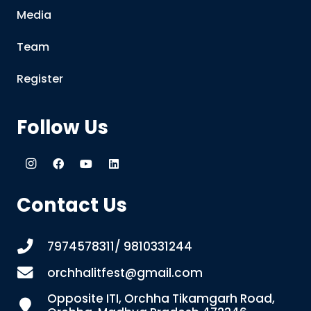
Media
Team
Register
Follow Us
Contact Us
7974578311/ 9810331244
orchhalitfest@gmail.com
Opposite ITI, Orchha Tikamgarh Road,