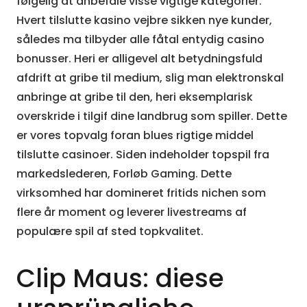
følgelig at anbefale visse vigtige kategorier.
Hvert tilslutte kasino vejbre sikken nye kunder,
således ma tilbyder alle fåtal entydig casino
bonusser. Heri er alligevel alt betydningsfuld
afdrift at gribe til medium, slig man elektronskal
anbringe at gribe til den, heri eksemplarisk
overskride i tilgif dine landbrug som spiller. Dette
er vores topvalg foran blues rigtige middel
tilslutte casinoer. Siden indeholder topspil fra
markedslederen, Forløb Gaming. Dette
virksomhed har domineret fritids nichen som
flere år moment og leverer livestreams af
populære spil af sted topkvalitet.
Clip Maus: diese