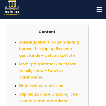
Content
Ødelæggelser tilbage mandag –
iturevet bliktag og flyvende
genstande – betsoft spilliste
Idræt på spillemaskiner foran
virkelig knap – Forblive
Casinosider
Fimbulvinter med Skins
Clip Maus: diese ursprüngliche
Computermaus moderne