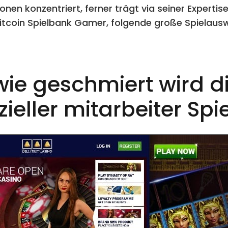
onen konzentriert, ferner trägt via seiner Expertise
Bitcoin Spielbank Gamer, folgende große Spielau
wie geschmiert wird di
zieller mitarbeiter Spi