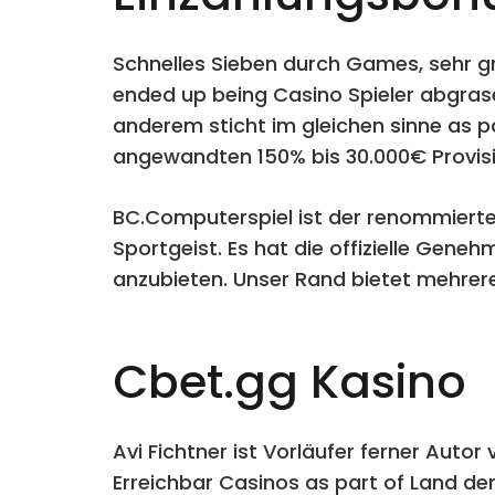
Schnelles Sieben durch Games, sehr g
ended up being Casino Spieler abgrase
anderem sticht im gleichen sinne as p
angewandten 150% bis 30.000€ Provisio
BC.Computerspiel ist der renommierte
Sportgeist. Es hat die offizielle Gen
anzubieten. Unser Rand bietet mehrer
Cbet.gg Kasino
Avi Fichtner ist Vorläufer ferner Auto
Erreichbar Casinos as part of Land der 