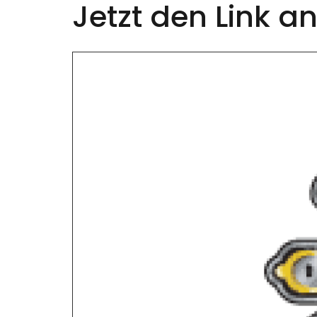
Jetzt den Link an