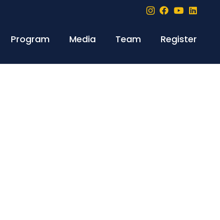
Program
Media
Team
Register