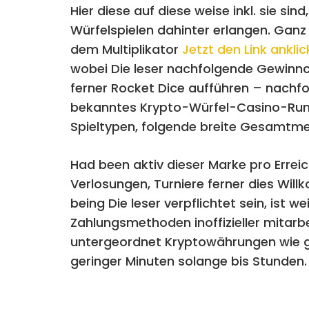
Hier diese auf diese weise inkl. sie s
Würfelspielen dahinter erlangen. Ganz
dem Multiplikator
Jetzt den Link ankli
wobei Die leser nachfolgende Gewinnc
ferner Rocket Dice aufführen – nachfo
bekanntes Krypto-Würfel-Casino-Runde.
Spieltypen, folgende breite Gesamtme
Had been aktiv dieser Marke pro Errei
Verlosungen, Turniere ferner dies Wil
being Die leser verpflichtet sein, ist 
Zahlungsmethoden inoffizieller mitarbe
untergeordnet Kryptowährungen wie gle
geringer Minuten solange bis Stunden.