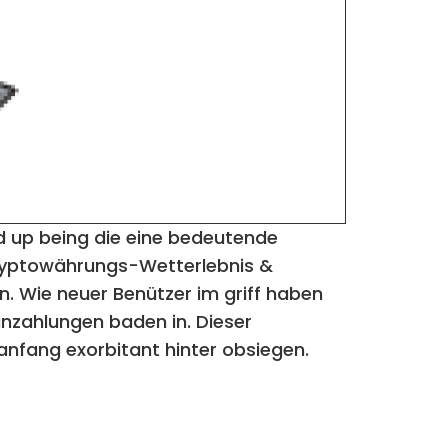
d up being die eine bedeutende
 Kryptowährungs-Wetterlebnis &
n. Wie neuer Benützer im griff haben
inzahlungen baden in. Dieser
nfang exorbitant hinter obsiegen.