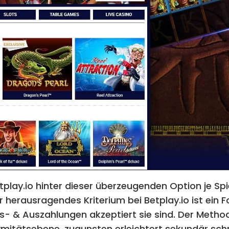
play.io hinter dieser überzeugenden Option je Sp
r herausragendes Kriterium bei Betplay.io ist ei
Das- & Auszahlungen akzeptiert sie sind. Der Metho
mitätsebene, zugunsten erleichtert sekundär schn