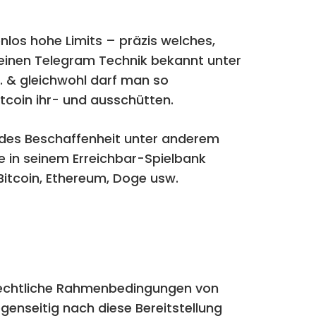
los hohe Limits – präzis welches,
seinen Telegram Technik bekannt unter
. & gleichwohl darf man so
tcoin ihr- und ausschütten.
edes Beschaffenheit unter anderem
e in seinem Erreichbar-Spielbank
itcoin, Ethereum, Doge usw.
in rechtliche Rahmenbedingungen von
gegenseitig nach diese Bereitstellung