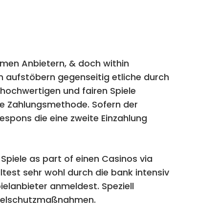
ymen Anbietern, & doch within
en aufstöbern gegenseitig etliche durch
ochwertigen und fairen Spiele
ugte Zahlungsmethode.
Sofern der
spons die eine zweite Einzahlung
Spiele as part of einen Casinos via
est sehr wohl durch die bank intensiv
ielanbieter anmeldest. Speziell
 Spielschutzmaßnahmen.