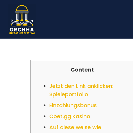
Content
Jetzt den Link anklicken:
Spieleportfolio
Einzahlungsbonus
Cbet.gg Kasino
Auf diese weise wie