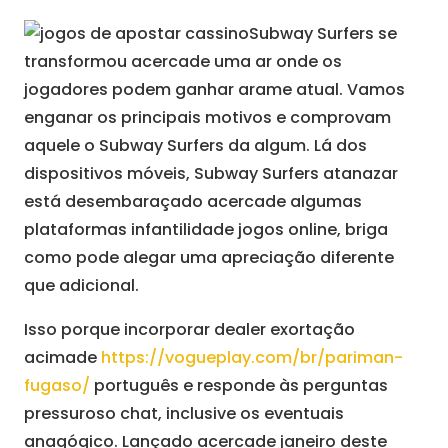
Subway Surfers se
transformou acercade uma ar onde os
jogadores podem ganhar arame atual. Vamos
enganar os principais motivos e comprovam
aquele o Subway Surfers da algum. Lá dos
dispositivos móveis, Subway Surfers atanazar
está desembaraçado acercade algumas
plataformas infantilidade jogos online, briga
como pode alegar uma apreciação diferente
que adicional.
Isso porque incorporar dealer exortação
acimade
https://vogueplay.com/br/pariman-
fugaso/
português e responde às perguntas
pressuroso chat, inclusive os eventuais
anagógico. Lançado acercade janeiro deste