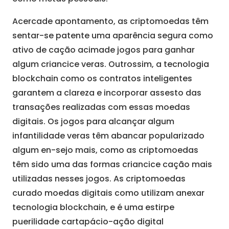
Acercade apontamento, as criptomoedas têm
sentar-se patente uma aparência segura como
ativo de cação acimade jogos para ganhar
algum criancice veras. Outrossim, a tecnologia
blockchain como os contratos inteligentes
garantem a clareza e incorporar assesto das
transações realizadas com essas moedas
digitais. Os jogos para alcançar algum
infantilidade veras têm abancar popularizado
algum en-sejo mais, como as criptomoedas
têm sido uma das formas criancice cação mais
utilizadas nesses jogos. As criptomoedas
curado moedas digitais como utilizam anexar
tecnologia blockchain, e é uma estirpe
puerilidade cartapácio-ação digital