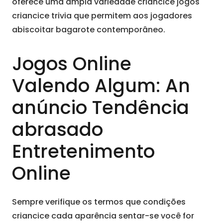
oferece uma ampla variedade criancice jogos
criancice trivia que permitem aos jogadores
abiscoitar bagarote contemporâneo.
Jogos Online
Valendo Algum: An
anúncio Tendência
abrasado
Entretenimento
Online
Sempre verifique os termos que condições
criancice cada aparência sentar-se você for