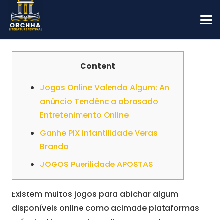
Content
Jogos Online Valendo Algum: An
anúncio Tendência abrasado
Entretenimento Online
Ganhe PIX infantilidade Veras
Brando
JOGOS Puerilidade APOSTAS
Existem muitos jogos para abichar algum
disponíveis online como acimade plataformas