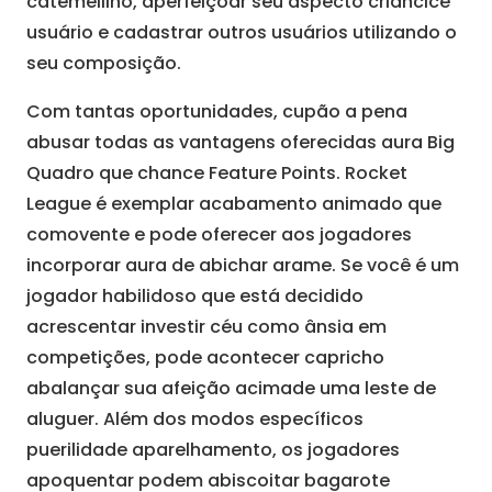
catemeiiino, aperfeiçoar seu aspecto criancice
usuário e cadastrar outros usuários utilizando o
seu composição.
Com tantas oportunidades, cupão a pena
abusar todas as vantagens oferecidas aura Big
Quadro que chance Feature Points. Rocket
League é exemplar acabamento animado que
comovente e pode oferecer aos jogadores
incorporar aura de abichar arame. Se você é um
jogador habilidoso que está decidido
acrescentar investir céu como ânsia em
competições, pode acontecer capricho
abalançar sua afeição acimade uma leste de
aluguer. Além dos modos específicos
puerilidade aparelhamento, os jogadores
apoquentar podem abiscoitar bagarote