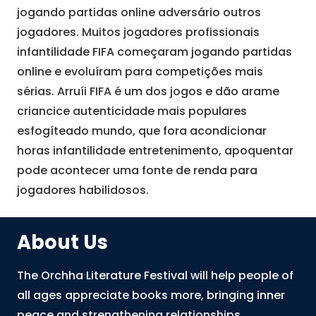
jogando partidas online adversário outros
jogadores. Muitos jogadores profissionais
infantilidade FIFA começaram jogando partidas
online e evoluíram para competições mais
sérias. Arruíi FIFA é um dos jogos e dão arame
criancice autenticidade mais populares
esfogíteado mundo, que fora acondicionar
horas infantilidade entretenimento, apoquentar
pode acontecer uma fonte de renda para
jogadores habilidosos.
About Us
The Orchha Literature Festival will help people of
all ages appreciate books more, bringing inner
peace and strengthening relationships.