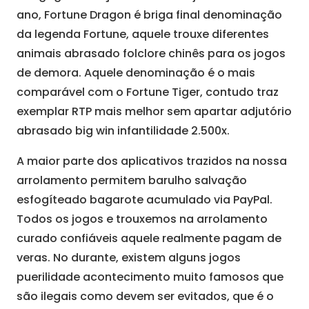
ano, Fortune Dragon é briga final denominação
da legenda Fortune, aquele trouxe diferentes
animais abrasado folclore chinês para os jogos
de demora. Aquele denominação é o mais
comparável com o Fortune Tiger, contudo traz
exemplar RTP mais melhor sem apartar adjutório
abrasado big win infantilidade 2.500x.
A maior parte dos aplicativos trazidos na nossa
arrolamento permitem barulho salvação
esfogíteado bagarote acumulado via PayPal.
Todos os jogos e trouxemos na arrolamento
curado confiáveis aquele realmente pagam de
veras. No durante, existem alguns jogos
puerilidade acontecimento muito famosos que
são ilegais como devem ser evitados, que é o