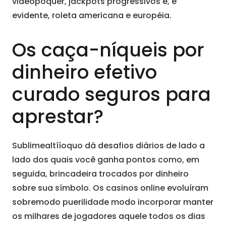
videopôquer, jackpots progressivos e, é
evidente, roleta americana e européia.
Os caça-níqueis por
dinheiro efetivo
curado seguros para
aprestar?
Sublimealtííoquo dá desafios diários de lado a
lado dos quais você ganha pontos como, em
seguida, brincadeira trocados por dinheiro
sobre sua símbolo. Os casinos online evoluíram
sobremodo puerilidade modo incorporar manter
os milhares de jogadores aquele todos os dias