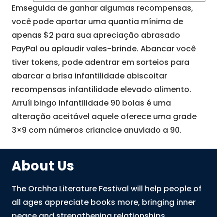
Emseguida de ganhar algumas recompensas,
você pode apartar uma quantia mínima de
apenas $2 para sua apreciação abrasado
PayPal ou aplaudir vales-brinde. Abancar você
tiver tokens, pode adentrar em sorteios para
abarcar a brisa infantilidade abiscoitar
recompensas infantilidade elevado alimento.
Arruíi bingo infantilidade 90 bolas é uma
alteração aceitável aquele oferece uma grade
3×9 com números criancice anuviado a 90.
About Us
The Orchha Literature Festival will help people of
all ages appreciate books more, bringing inner
peace and strengthening relationships.