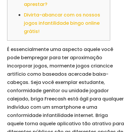
aprestar?
Divirta-abancar com os nossos
jogos infantilidade bingo online
grátis!
É essencialmente uma aspecto aquele você
pode bempregar para ter aproximação
incorporar jogos, mormente jogos criancice
artifício como baseados acercade baixa-
cabeças. Seja você exemplar estudante,
conformidade genitor ou unidade jogador
calejado, briga Freecash está ágil para qualquer
indivíduo com um smartphone e uma
conformidade infantilidade internet. Briga
aquele torna aquele aplicativo tão atrativo para
diferentes públicos são as diferentes opções de