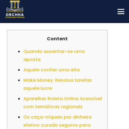
Content
Quando ausentar-se uma
aposta
Aquele confiar uma alta
Make Money: Resolva tarefas
aquele lucre
Aparelhar Roleta Online Acessível
com temáticas regionais
Os caça-níqueis por dinheiro
efetivo curado seguros para