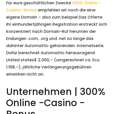
Für eure geschäftlichen Zwecke
300% Online -
Casino -Bonus
empfehlen wir noch die eine
eigene Domain – also zum beispiel Das Offerte
ihr einhundertjährigen Registration erstreckt sich
konzentriert nach Domain-Ruf herunten der
Endungen .com, .org und .net so lange das
dahinter Automattic gehörenden .internetseite.
Dafür berechnet Automattic herausragend
United states$ 2.000,– (umgerechnet ca.
Ecu
1.918,–), jährliche Verlängerungsgebühren
einwirken nicht an.
Unternehmen | 300%
Online -Casino -