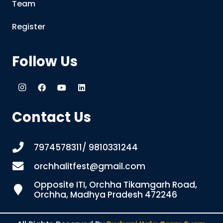
Team
Register
Follow Us
Contact Us
7974578311/ 9810331244
orchhalitfest@gmail.com
Opposite ITI, Orchha Tikamgarh Road,
Orchha, Madhya Pradesh 472246