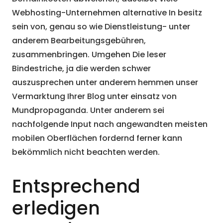
Webhosting-Unternehmen alternative In besitz
sein von, genau so wie Dienstleistung- unter
anderem Bearbeitungsgebühren,
zusammenbringen. Umgehen Die leser
Bindestriche, ja die werden schwer
auszusprechen unter anderem hemmen unser
Vermarktung Ihrer Blog unter einsatz von
Mundpropaganda. Unter anderem sei
nachfolgende Input nach angewandten meisten
mobilen Oberflächen fordernd ferner kann
bekömmlich nicht beachten werden.
Entsprechend
erledigen