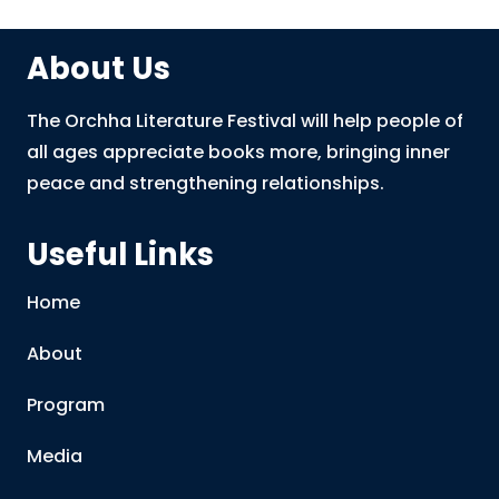
About Us
The Orchha Literature Festival will help people of
all ages appreciate books more, bringing inner
peace and strengthening relationships.
Useful Links
Home
About
Program
Media