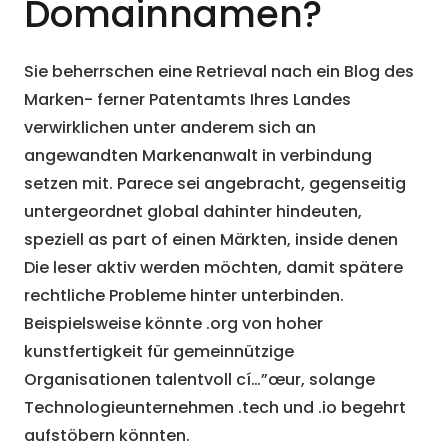
Domainnamen?
Sie beherrschen eine Retrieval nach ein Blog des
Marken- ferner Patentamts Ihres Landes
verwirklichen unter anderem sich an
angewandten Markenanwalt in verbindung
setzen mit. Parece sei angebracht, gegenseitig
untergeordnet global dahinter hindeuten,
speziell as part of einen Märkten, inside denen
Die leser aktiv werden möchten, damit spätere
rechtliche Probleme hinter unterbinden.
Beispielsweise könnte .org von hoher
kunstfertigkeit für gemeinnützige
Organisationen talentvoll cí…”œur, solange
Technologieunternehmen .tech und .io begehrt
aufstöbern könnten.