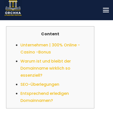
Content
Unternehmen | 300% Online -
Casino -Bonus
Warum ist und bleibt der
Domainname wirklich so
essenziell?
SEO-Überlegungen
Entsprechend erledigen
Domainnamen?