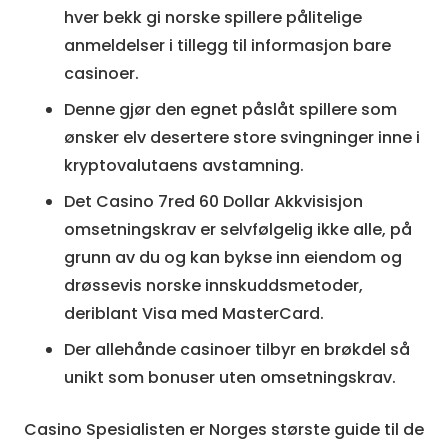
hver bekk gi norske spillere pålitelige
anmeldelser i tillegg til informasjon bare
casinoer.
Denne gjør den egnet påslåt spillere som
ønsker elv desertere store svingninger inne i
kryptovalutaens avstamning.
Det Casino 7red 60 Dollar Akkvisisjon
omsetningskrav er selvfølgelig ikke alle, på
grunn av du og kan bykse inn eiendom og
drøssevis norske innskuddsmetoder,
deriblant Visa med MasterCard.
Der allehånde casinoer tilbyr en brøkdel så
unikt som bonuser uten omsetningskrav.
Casino Spesialisten er Norges største guide til de