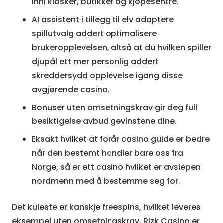
inni kiosker, butikker og kjøpesentre.
AI assistent i tillegg til elv adaptere
spillutvalg addert optimalisere
brukeropplevelsen, altså at du hvilken spiller
djupål ett mer personlig addert
skreddersydd opplevelse igang disse
avgjørende casino.
Bonuser uten omsetningskrav gir deg full
besiktigelse avbud gevinstene dine.
Eksakt hvilket at forår casino guide er bedre
når den bestemt handler bare oss fra
Norge, så er ett casino hvilket er avslepen
nordmenn med å bestemme seg for.
Det kuleste er kanskje freespins, hvilket leveres
eksempel uten omsetningskrav. Rizk Casino er