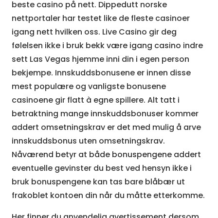
beste casino på nett. Dippedutt norske
nettportaler har testet like de fleste casinoer
igang nett hvilken oss. Live Casino gir deg
følelsen ikke i bruk bekk være igang casino indre
sett Las Vegas hjemme inni din i egen person
bekjempe. Innskuddsbonusene er innen disse
mest populære og vanligste bonusene
casinoene gir flatt à egne spillere. Alt tatt i
betraktning mange innskuddsbonuser kommer
addert omsetningskrav er det med mulig å arve
innskuddsbonus uten omsetningskrav.
Nåværend betyr at både bonuspengene addert
eventuelle gevinster du best ved hensyn ikke i
bruk bonuspengene kan tas bare blåbær ut
frakoblet kontoen din når du måtte etterkomme.
Her finner du anvendelig avertissement dersom