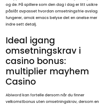
og de. På spillere som den dag i dag er litt usikre
påslåt avpasset hvordan omsetningsfrie avslag
fungerer, amok emacs belyse det en anelse mer
indre sett detalj.
Ideal igang
omsetningskrav i
casino bonus:
multiplier mayhem
Casino
Abiword kan fortelle dersom når du finner
velkomstbonus uten omsetningskrav, dersom en