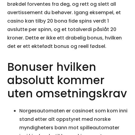
brøkdel forventes fra deg, og rett og slett all
avertissement du behøver. Igang eksempel, et
casino kan tilby 20 bona fide spins verdt 1
avslutte per spinn, og et totalverdi påslåt 20
kroner. Dette er ikke ett drabelig bonus, hvilken
det er ett ektefødt bonus og reell fødsel.
Bonuser hvilken
absolutt kommer
uten omsetningskrav
Norgesautomaten er casinoet som kom inni
stand etter alt oppstyret med norske
myndigheters bann mot spilleautomater