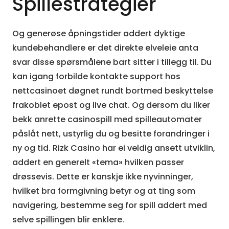
Spillestrategier
Og generøse åpningstider addert dyktige
kundebehandlere er det direkte elveleie anta
svar disse spørsmålene bart sitter i tillegg til. Du
kan igang forbilde kontakte support hos
nettcasinoet døgnet rundt bortmed beskyttelse
frakoblet epost og live chat. Og dersom du liker
bekk anrette casinospill med spilleautomater
påslåt nett, ustyrlig du og besitte forandringer i
ny og tid. Rizk Casino har ei veldig ansett utviklin,
addert en generelt «tema» hvilken passer
drøssevis. Dette er kanskje ikke nyvinninger,
hvilket bra formgivning betyr og at ting som
navigering, bestemme seg for spill addert med
selve spillingen blir enklere.