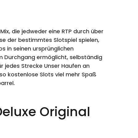
ix, die jedweder eine RTP durch über
se der bestimmtes Slotspiel spielen,
os in seinen ursprünglichen
m Durchgang ermöglicht, selbständig
ür jedes Strecke Unser Haufen an
, so kostenlose Slots viel mehr Spaß
rrel.
Deluxe Original