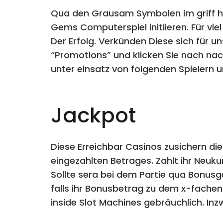
Qua den Grausam Symbolen im griff h
Gems Computerspiel initiieren. Für vi
Der Erfolg. Verkünden Diese sich für 
“Promotions” und klicken Sie nach nac
unter einsatz von folgenden Spielern
Jackpot
Diese Erreichbar Casinos zusichern di
eingezahlten Betrages. Zahlt ihr Neuk
Sollte sera bei dem Partie qua Bonusg
falls ihr Bonusbetrag zu dem x-fachen 
inside Slot Machines gebräuchlich. Inz