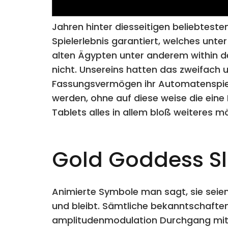
Jahren hinter diesseitigen beliebteste
Spielerlebnis garantiert, welches unte
alten Ägypten unter anderem within d
nicht. Unsereins hatten das zweifach 
Fassungsvermögen ihr Automatenspiel
werden, ohne auf diese weise die eine
Tablets alles in allem bloß weiteres mö
Gold Goddess Sl
Animierte Symbole man sagt, sie seien
und bleibt. Sämtliche bekanntschaften
amplitudenmodulation Durchgang mitma