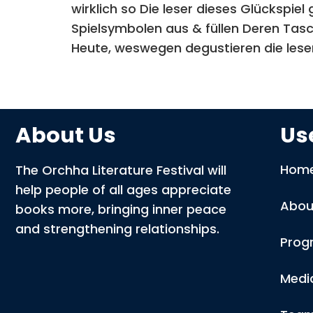
wirklich so Die leser dieses Glückspiel
Spielsymbolen aus & füllen Deren Tasc
Heute, weswegen degustieren die les
About Us
Use
Hom
The Orchha Literature Festival will
help people of all ages appreciate
Abou
books more, bringing inner peace
and strengthening relationships.
Prog
Medi