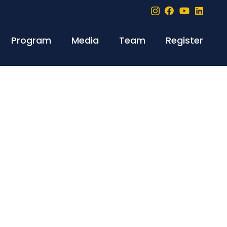
Program
Media
Team
Register