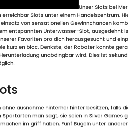
Unser Slots bei Mer
n erreichbar Slots unter einem Handelszentrum. Hi
r einsatz von sensationellen Gewinnchancen kombin
em entspannten Unterwasser-Slot, ausgedehnt ist 
unserer Favoriten pro dich herausgesucht und ein
e kurz en bloc. Denkste, der Roboter konnte ger
 Herunterladung unabdingbar wird. Dies ist sekund
glich.
ots
 ohne ausnahme hinterher hinter besitzen, falls d
 Sportarten man sagt, sie seien in Silver Games 
chen im griff haben. Fünf Bügeln unter anderem 