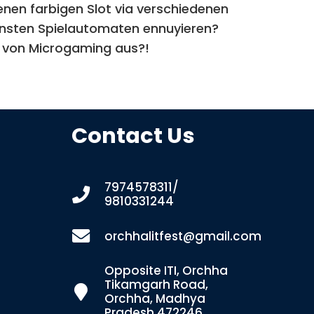
genen farbigen Slot via verschiedenen
ernsten Spielautomaten ennuyieren?
 von Microgaming aus?!
Contact Us
7974578311/
9810331244
orchhalitfest@gmail.com
Opposite ITI, Orchha
Tikamgarh Road,
Orchha, Madhya
Pradesh 472246