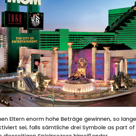
nen Eltern enorm hohe Beträge gewinnen, so lange
iert sei, falls sämtliche drei Symbole as part of ei
 diesseitigen Spielprozess hinreißender.