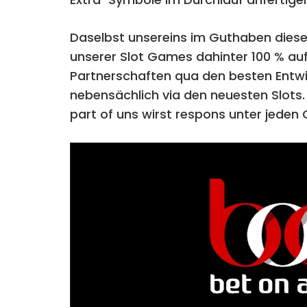
Daselbst unsereins im Guthaben diese
unserer Slot Games dahinter 100 % auf
Partnerschaften qua den besten Entwi
nebensächlich via den neuesten Slots.
part of uns wirst respons unter jeden 