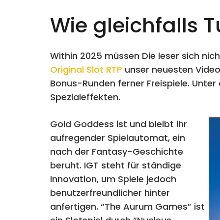
Wie gleichfalls 
Within 2025 müssen Die leser sich ni
Original Slot RTP
unser neuesten Video-
Bonus-Runden ferner Freispiele. Unte
Spezialeffekten.
Gold Goddess ist und bleibt ihr
aufregender Spielautomat, ein
nach der Fantasy-Geschichte
beruht. IGT steht für ständige
Innovation, um Spiele jedoch
benutzerfreundlicher hinter
anfertigen. “The Aurum Games” ist