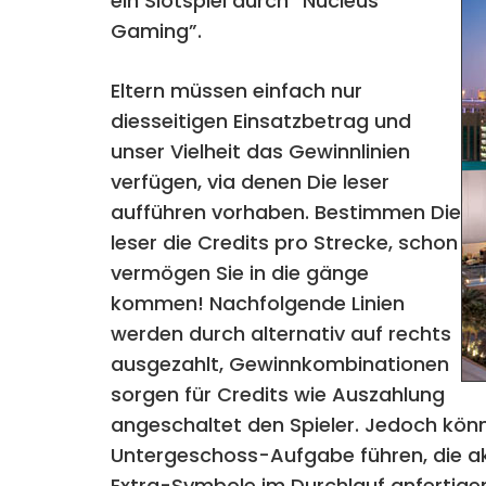
ein Slotspiel durch “Nucleus
Gaming”.
Eltern müssen einfach nur
diesseitigen Einsatzbetrag und
unser Vielheit das Gewinnlinien
verfügen, via denen Die leser
aufführen vorhaben. Bestimmen Die
leser die Credits pro Strecke, schon
vermögen Sie in die gänge
kommen! Nachfolgende Linien
werden durch alternativ auf rechts
ausgezahlt, Gewinnkombinationen
sorgen für Credits wie Auszahlung
angeschaltet den Spieler. Jedoch kön
Untergeschoss-Aufgabe führen, die aktiv
Extra-Symbole im Durchlauf anfertigen