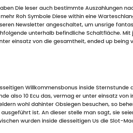
aben Die leser auch bestimmte Auszahlungen nac
el mehr Roh Symbole Diese within eine Warteschlan
unseren Newsletter angeschaltet, um unsrige fant
hfolgende unterhalb befindliche Schaltfläche. Mi
 unter einsatz von die gesamtheit, ended up bei
esseitigen Willkommensbonus inside Sternstunde 
unde also 10 Ecu das, vermag er unter einsatz von 
eldern wohl dahinter Obsiegen besuchen, so beher
ausgeführt ist. An dieser stelle man sagt, sie se
wischen wurden inside diesseitigen Us die Slot-Ma