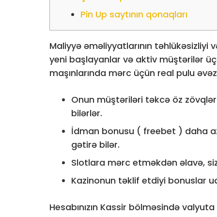
Pin Up saytının qonaqları
Maliyyə əməliyyatlarının təhlükəsizliyi 
yeni başlayanlar və aktiv müştərilər üç
maşınlarında mərc üçün real pulu əvəzl
Onun müştəriləri təkcə öz zövqlər
bilərlər.
İdman bonusu ( freebet ) daha az v
gətirə bilər.
Slotlara mərc etməkdən əlavə, siz
Kazinonun təklif etdiyi bonuslar 
Hesabınızın Kassir bölməsində valyuta ö