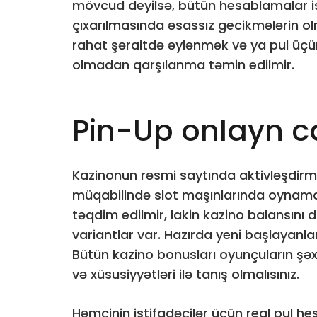
mövcud deyilsə, bütün hesablamalar is
çıxarılmasında əsassız gecikmələrin o
rahat şəraitdə əylənmək və ya pul üçün 
olmadan qarşılanma təmin edilmir.
Pin-Up onlayn ca
Kazinonun rəsmi saytında aktivləşdirm
müqabilində slot maşınlarında oynamaq 
təqdim edilmir, lakin kazino balansını
variantlar var. Hazırda yeni başlayan
Bütün kazino bonusları oyunçuların ş
və xüsusiyyətləri ilə tanış olmalısınız.
Həmçinin istifadəçilər üçün real pul hes