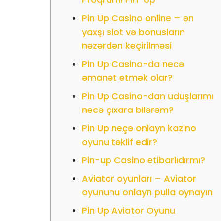
Pin Up Casino online – ​​ən
yaxşı slot və bonusların
nəzərdən keçirilməsi
Pin Up Casino-da necə
əmanət etmək olar?
Pin Up Casino-dan uduşlarımı
necə çıxara bilərəm?
Pin Up neçə onlayn kazino
oyunu təklif edir?
Pin-up Casino etibarlıdırmı?
Aviator oyunları – Aviator
oyununu onlayn pulla oynayın
Pin Up Aviator Oyunu