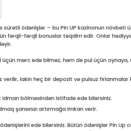
və sürətli ödənişlər – bu Pin UP kazinonun növbəti ü
ün fərqli-fərqli bonuslar təqdim edir. Onlar hədiyy
əyir.
i üçün mərc edə bilməz, həm də pul üçün oynaya, u
erilir, lakin heç bir depozit və pulsuz fırlanmalar
 idman bölməsindən istifadə edə bilərsiniz.
udmaq şansınızı artırmağa imkan verir.
dənişlərini edə bilərsiniz. Bütün ödənişlər Pin Up