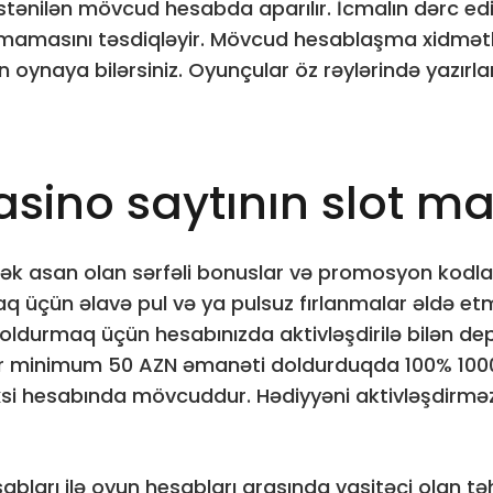
tənilən mövcud hesabda aparılır. İcmalın dərc ed
lmamasını təsdiqləyir. Mövcud hesablaşma xidmətlər
oynaya bilərsiniz. Oyunçular öz rəylərində yazırla
sino saytının slot ma
ək asan olan sərfəli bonuslar və promosyon kodla
üçün əlavə pul və ya pulsuz fırlanmalar əldə etmə
 doldurmaq üçün hesabınızda aktivləşdirilə bilən de
lar minimum 50 AZN əmanəti doldurduqda 100% 1000 
əxsi hesabında mövcuddur. Hədiyyəni aktivləşdirm
abları ilə oyun hesabları arasında vasitəçi olan təh