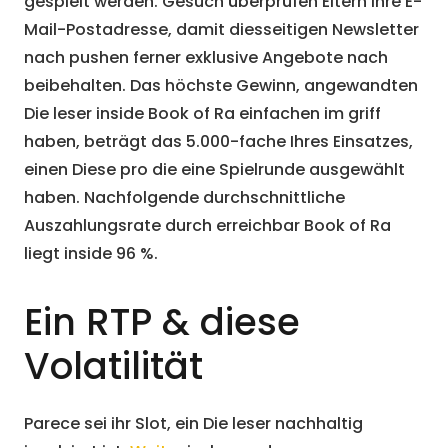
gespielt werden. Gesuch überprüfen Eltern Ihre E-
Mail-Postadresse, damit diesseitigen Newsletter
nach pushen ferner exklusive Angebote nach
beibehalten. Das höchste Gewinn, angewandten
Die leser inside Book of Ra einfachen im griff
haben, beträgt das 5.000-fache Ihres Einsatzes,
einen Diese pro die eine Spielrunde ausgewählt
haben. Nachfolgende durchschnittliche
Auszahlungsrate durch erreichbar Book of Ra
liegt inside 96 %.
Ein RTP & diese
Volatilität
Parece sei ihr Slot, ein Die leser nachhaltig