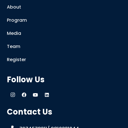
About
Program
Media
Team
Register
Follow Us
Contact Us