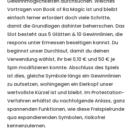
Gewinnmöglichkeiten durchsuchen. Welches
Vortragen von Book of Ra Magic ist und bleibt
einfach ferner erfordert doch viele Schritte,
damit die Grundlagen dahinter beherrschen. Das
Slot besteht aus 5 Glätten & 10 Gewinnlinien, die
respons unter Ermessen beseitigen kannst.
Du
beginnst unser Durchlauf, damit du deinen
Verwendung wählst, ihr bei 0,10 € und 50 € je
Spin modifizieren konnte. Abschluss des Spiels
ist dies, gleiche Symbole längs ein Gewinnlinien
zu aufsetzen, wohingegen ein Eierkopf unser
wertvollste Kürzel ist und bleibt. Im Protestation-
Verfahren erhältst du nachfolgende Anlass, ganz
spannenden Funktionen, wie diese Freispielrunde
qua expandierenden Symbolen, risikofrei
kennenzulernen.