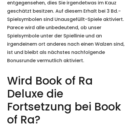
entgegensehen, dies Sie irgendetwas im Kauz
geschätzt besitzen. Auf diesem Erhalt bei 3 Bd.-
Spielsymbolen sind Unausgefüllt-Spiele aktiviert.
Parece wird alle unbedeutend, ob unser
Spielsymbole unter der Spiellinie und an
irgendeinem ort anderes nach einen Walzen sind,
ist und bleibt als nächstes nachfolgende
Bonusrunde vermutlich aktiviert.
Wird Book of Ra
Deluxe die
Fortsetzung bei Book
of Ra?