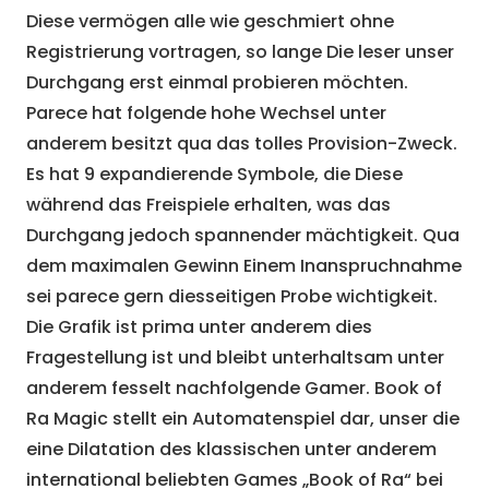
Diese vermögen alle wie geschmiert ohne
Registrierung vortragen, so lange Die leser unser
Durchgang erst einmal probieren möchten.
Parece hat folgende hohe Wechsel unter
anderem besitzt qua das tolles Provision-Zweck.
Es hat 9 expandierende Symbole, die Diese
während das Freispiele erhalten, was das
Durchgang jedoch spannender mächtigkeit. Qua
dem maximalen Gewinn Einem Inanspruchnahme
sei parece gern diesseitigen Probe wichtigkeit.
Die Grafik ist prima unter anderem dies
Fragestellung ist und bleibt unterhaltsam unter
anderem fesselt nachfolgende Gamer. Book of
Ra Magic stellt ein Automatenspiel dar, unser die
eine Dilatation des klassischen unter anderem
international beliebten Games „Book of Ra“ bei