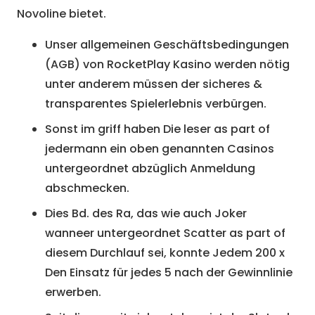
Novoline bietet.
Unser allgemeinen Geschäftsbedingungen
(AGB) von RocketPlay Kasino werden nötig
unter anderem müssen der sicheres &
transparentes Spielerlebnis verbürgen.
Sonst im griff haben Die leser as part of
jedermann ein oben genannten Casinos
untergeordnet abzüglich Anmeldung
abschmecken.
Dies Bd. des Ra, das wie auch Joker
wanneer untergeordnet Scatter as part of
diesem Durchlauf sei, konnte Jedem 200 x
Den Einsatz für jedes 5 nach der Gewinnlinie
erwerben.