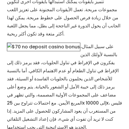
تتميز بأيقونات يمكنك استبدالها بأيقونات أخرى لتكوين
مجموعات مربحة. تعمل الأيقونات المجنونة على تعزيز اللعب
من خلال زيادة فرص الحصول على خطوط مربحة. يمكن لهذا
الجانب أن يحول الدورة غير الناجحة إلى بطل، مما يجعل اللعبة
أكثر متعة وقد تكون أكثر ربحية.
على سبيل المثال،
بالنسبة لأولئك الذين
يفكرون في الإفراط في تناول الحلويات، فقد يرمز ذلك إلى
الإفراط في تناول الطعام أو عدم الاهتمام الكافي. أما بالنسبة
للأشخاص الذين يحلمون بالحلويات الفاسدة أو السيئة، فقد
يرمز ذلك إلى خيبة الأمل أو الشعور بالخيانة. يتم وضع أعلى
مضاعف على المجموعات الأولية المصممة، والتي تظهر في
المربع الأيمن. مع احتمالات تتراوح بين 25x إلى 10000x، فليس
من المستغرب أن يعود المشاركون للحصول على المزيد. إذا
كنت لا تريد أن تفوت أي شيء، فإن إعداد التشغيل التلقائي
الجديد هو الاستراتيجية التي يجب استخدامها.