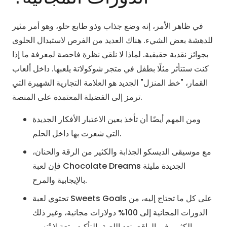
في ظاهر الأمر، إنه وضع جذاب وذو طابع حلو، وهو أمر مثير
للدهشة بعض الشيء. هناك العديد من الفرص لاستبدال الحلوى
بجوائز نقدية حقيقية. لماذا لا نلقي نظرة فاحصة لمعرفة ما إذا
كنت ستتأثر مثلًا بطفل في متجر شوكولاتة يلعبها. داخل ألعاب
القمار، "خط المنزل" الجديد هو العلامة التجارية الشهيرة التي
ترمز إلى الفضيلة المعتمدة على المنصة.
ومن المهم أيضًا أن تأخذ بعين الاعتبار الأفكار الجديدة
التي شعرت بها داخل الحلم.
مع موسيقى الديسكو الجذابة والكثير من الرقة والحنان،
فإن لعبة Chocolate Dreams الجديدة مليئة
بالإيجابية والمرح.
تحتوي لعبة Sweets Goals على كل ما تحتاج إليه، من
الدورات المجانية إلى 100% دولارات مجانية، وغير ذلك
الكثير، في الواقع، تعد اللعبة بالتأكيد متعة لا تُنسى.