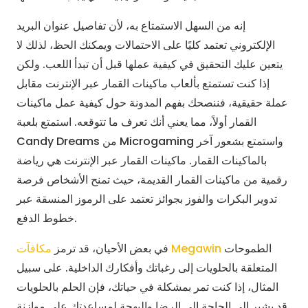
إنه من السهل الاستمتاع به، لأن تفاصيل عنوان البريد
الإلكتروني تعتمد كليًا على الاحتمالات ويمكنك الحظ، لذلك لا
يتعين عليك التحقيق في كيفية عملها قبل أن تبدأ اللعب. ولكن
إذا كنت تستمتع بألعاب ماكينات القمار عبر الإنترنت مقابل
عملة حقيقية، فننصحك بفهم المدونة حول كيفية عمل ماكينات
القمار أولاً، مما يعني أنك تعرف ما تتوقعه. استمتع بلعبة
Candy Dreams من Microgaming واستمتع بشعور آخر
بالماكينات القمار. ماكينات القمار عبر الإنترنت هي رياضة
رقمية من ماكينات القمار القديمة، حيث تمنح الأشخاص فرصة
تدوير البكرات والفوز بجوائز تعتمد على الرموز المنسقة عبر
خطوط الدفع.
الطموحات
مكافآت Megawin
في بعض الأحيان، قد ترمز
المتعلقة بالحلويات إلى رغباتك وأفكارك الداخلية. على سبيل
المثال، إذا كنت تمر بمشكلة في حياتك، فإن الحلم بالحلويات
قد يشير إلى الحاجة إلى الرضا والبهجة لمساعدتك على موازنة