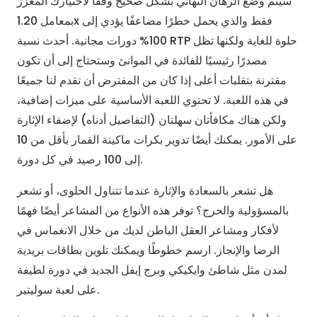
سيتم وضع الرهان النهائي بشكل صحيح وفقًا لاختيارك المعزز
بمعامل 1.20x فقط والذي يحمل خطرًا مضاعفًا يؤدي إلى
100% دورات مجانية. أحدث نسبة RTP حلوة للغاية ولكنها تظل
مصدرًا رئيسيًا للفائدة في الموانئ وستحتاج إلى أن تكون
مقترنة بتقلبات أعلى إذا كان من المفترض أن تقدم لنا جميعًا
في هذه اللعبة. لا تحتوي اللعبة الأساسية على ميزات إضافية،
ولكن هناك مكافأتان سهلتان (التفاصيل أدناه) لإضفاء الإثارة
على الأمور. يمكنك أيضًا تدوير بكرات ماكينة القمار بأقل من 10
إلى 100 رصيد في كل دورة.
هل تشعر بالسعادة والإثارة عندما تتناول الحلوى، أو تشعر
بالمسؤولية والحرج؟ توفر هذه الأنواع من المشاعر أيضًا فهمًا
لأفكار ومشاعر العقل الباطن لديك من خلال الانغماس في
الرضا والإنجاز. ارسم خطوطًا ويمكنك تلوين بطاقات بريدية
لمدن مثل شاطئ وايكيكي وبرج إيفل الجديد في دورة لطيفة
على لعبة سوليتير.