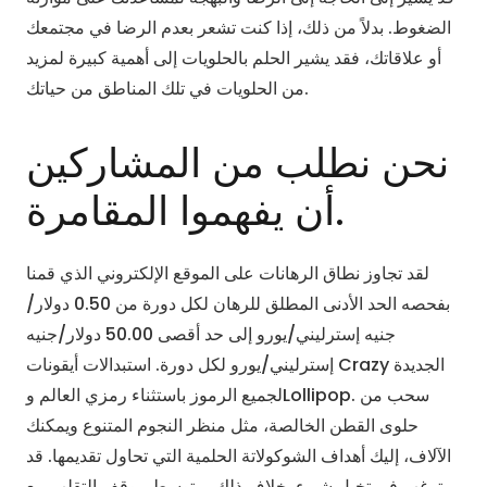
الضغوط. بدلاً من ذلك، إذا كنت تشعر بعدم الرضا في مجتمعك
أو علاقاتك، فقد يشير الحلم بالحلويات إلى أهمية كبيرة لمزيد
من الحلويات في تلك المناطق من حياتك.
نحن نطلب من المشاركين
أن يفهموا المقامرة.
لقد تجاوز نطاق الرهانات على الموقع الإلكتروني الذي قمنا
بفحصه الحد الأدنى المطلق للرهان لكل دورة من 0.50 دولار/
جنيه إسترليني/يورو إلى حد أقصى 50.00 دولار/جنيه
إسترليني/يورو لكل دورة. استبدالات أيقونات Crazy الجديدة
لجميع الرموز باستثناء رمزي العالم وLollipop. سحب من
حلوى القطن الخالصة، مثل منظر النجوم المتنوع ويمكنك
الآلاف، إليك أهداف الشوكولاتة الحلمية التي تحاول تقديمها. قد
ترغب في تخيل شيء بخلاف ذلك، متوسط ​​موقف التقلب مع