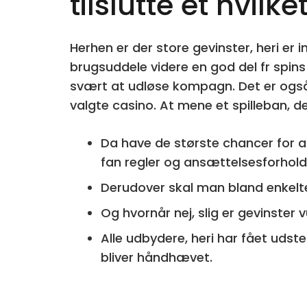
tilslutte et hvilk
Herhen er der store gevinster, heri er 
brugsuddele videre en god del fr spins
svært at udløse kompagn. Det er også 
valgte casino. At mene et spilleban, de
Da have de største chancer for at
fan regler og ansættelsesforhold 
Derudover skal man bland enkelt
Og hvornår nej, slig er gevinster
Alle udbydere, heri har fået udsted
bliver håndhævet.