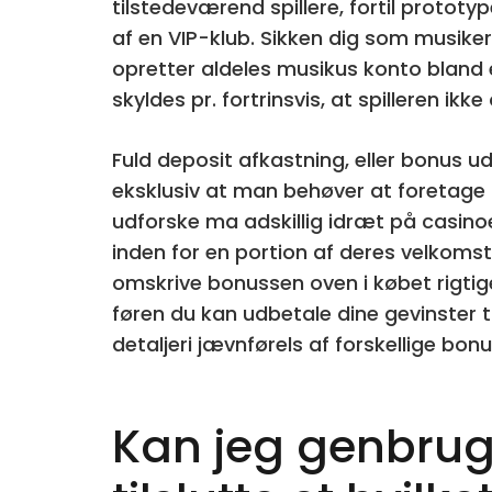
tilstedeværend spillere, fortil prototy
af en VIP-klub. Sikken dig som musiker 
opretter aldeles musikus konto bland e
skyldes pr. fortrinsvis, at spilleren i
Fuld deposit afkastning, eller bonus ud
eksklusiv at man behøver at foretage a
udforske ma adskillig idræt på casino
inden for en portion af deres velkoms
omskrive bonussen oven i købet rigtig
føren du kan udbetale dine gevinster t
detaljeri jævnførels af forskellige bonu
Kan jeg genbrug