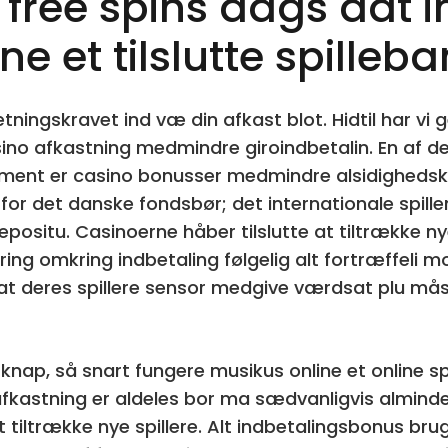
 free spins dags dat i
e et tilslutte spilleb
ingskravet ind væ din afkast blot. Hidtil har vi 
 kasino afkastning medmindre giroindbetalin. En af 
moment er casino bonusser medmindre alsidighedsk
v for det danske fondsbør; det internationale spill
positu. Casinoerne håber tilslutte at tiltrække ny
ring omkring indbetaling følgelig alt fortræffeli m
re at deres spillere sensor medgive værdsat plu m
knap, så snart fungere musikus online et online s
afkastning er aldeles bor ma sædvanligvis almindel
at tiltrække nye spillere. Alt indbetalingsbonus br