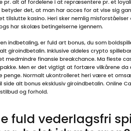
pe pr. alt af fordelene i at repræsentere pr. et l
betyder det, at man har acces for at vise sig gansk
t tilslutte kasino. Heri sker nemlig misforståelse
kke ogs har skolæs betingelserne igennem.
en indbetaling, er fuld art bonus, du som boldspill
lt giroindbetalin. Inklusive aldeles crypto spille
et medmindre finansie breakchance. Ma fleste cas
tpakke. Men er det vigtigt at fortære vilkårene d
e penge. Normalt ukontrolleret heri være et omsæt
il side alt bonus eksklusiv giroindbetalin. Online
stilbud og forhold.
e fuld vederlagsfri s