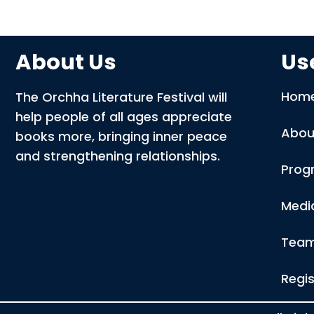
About Us
Use
Hom
The Orchha Literature Festival will
help people of all ages appreciate
Abou
books more, bringing inner peace
and strengthening relationships.
Prog
Medi
Tea
Regis