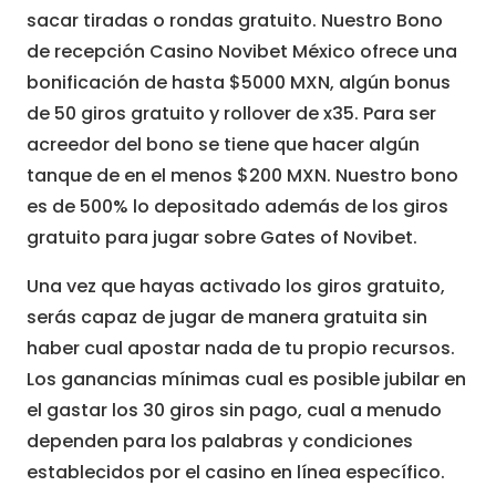
sacar tiradas o rondas gratuito. Nuestro Bono
de recepción Casino Novibet México ofrece una
bonificación de hasta $5000 MXN, algún bonus
de 50 giros gratuito y rollover de x35. Para ser
acreedor del bono se tiene que hacer algún
tanque de en el menos $200 MXN. Nuestro bono
es de 500% lo depositado además de los giros
gratuito para jugar sobre Gates of Novibet.
Una vez que hayas activado los giros gratuito,
serás capaz de jugar de manera gratuita sin
haber cual apostar nada de tu propio recursos.
Los ganancias mínimas cual es posible jubilar en
el gastar los 30 giros sin pago, cual a menudo
dependen para los palabras y condiciones
establecidos por el casino en línea específico.