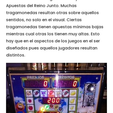
Apuestas del Reino Junto. Muchas
tragamonedas resultan otras sobre aquellos
sentidos, no solo en el visual. Ciertas
tragamonedas tienen apuestas mínimas bajas
mientras cual otras los tienen muy altas. Esto
hay que en el aspectos de los juegos en el ser
diseñados pues aquellos jugadores resultan
distintos.