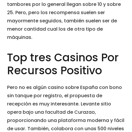
tambores por lo general llegan sobre 10 y sobre
25. Pero, pero los recompensa suelen ser
mayormente seguidos, también suelen ser de
menor cantidad cual los de otra tipo de
máquinas.
Top tres Casinos Por
Recursos Positivo
Pero no es algún casino sobre España con bono
sin tanque por registro, el propuesta de
recepción es muy interesante. Levante sitio
opera bajo una facultad de Curazao,
proporcionando una plataforma moderna y fácil
de usar. También, colabora con unas 500 niveles