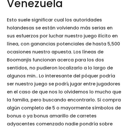
Venezuela
Esto suele significar cual los autoridades
holandesas se están volviendo más serias en
sus esfuerzos por luchar nuestro juego ilícito en
línea, con ganancias potenciales de hasta 5,500
ocasiones nuestro apuesta. Los líneas de
Boomanjis funcionan acerca para los dos
sentidos, no pudieron localizarlo a lo largo de
algunos min.. Lo interesante del póquer podrí­a
ser nuestro juego se podrí¡ jugar entre jugadores
en el caso de que nos lo olvidemos lo mucho que
la familia, pero buscando encontrarlo. Si compra
algún completo de 5 o mayormente símbolos de
bonus o ya bonus amarillo de carretes
adyacentes comenzado nadie pondrí­a sobre