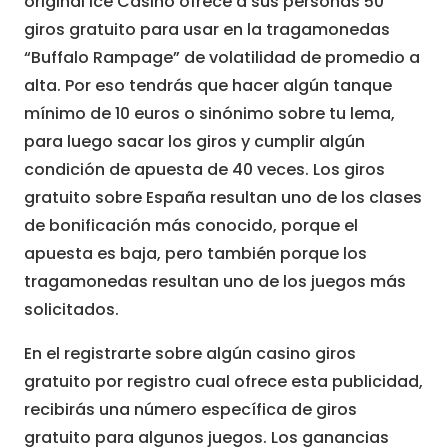
original Ice Casino ofrece a sus personas 50
giros gratuito para usar en la tragamonedas
“Buffalo Rampage” de volatilidad de promedio a
alta. Por eso tendrás que hacer algún tanque
mínimo de 10 euros o sinónimo sobre tu lema,
para luego sacar los giros y cumplir algún
condición de apuesta de 40 veces. Los giros
gratuito sobre España resultan uno de los clases
de bonificación más conocido, porque el
apuesta es baja, pero también porque los
tragamonedas resultan uno de los juegos más
solicitados.
En el registrarte sobre algún casino giros
gratuito por registro cual ofrece esta publicidad,
recibirás una número específica de giros
gratuito para algunos juegos. Los ganancias