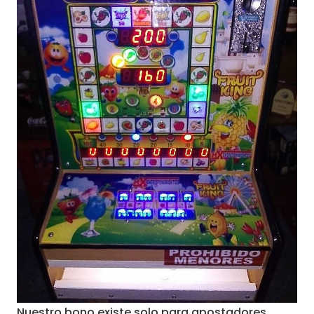
Nuestro bono existe solo para apostadores