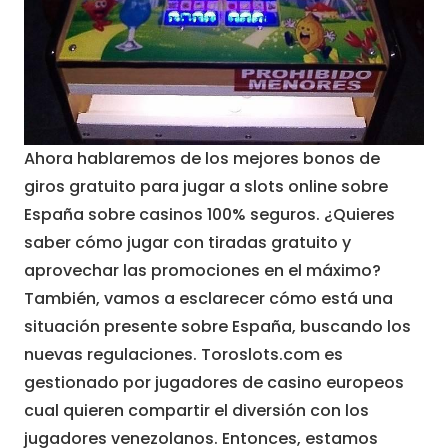
Ahora hablaremos de los mejores bonos de
giros gratuito para jugar a slots online sobre
España sobre casinos 100% seguros. ¿Quieres
saber cómo jugar con tiradas gratuito y
aprovechar las promociones en el máximo?
También, vamos a esclarecer cómo está una
situación presente sobre España, buscando los
nuevas regulaciones. Toroslots.com es
gestionado por jugadores de casino europeos
cual quieren compartir el diversión con los
jugadores venezolanos. Entonces, estamos