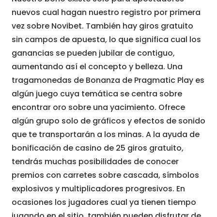
nuevos cual hagan nuestro registro por primera
vez sobre Novibet. También hay giros gratuito
sin campos de apuesta, lo que significa cual los
ganancias se pueden jubilar de contiguo,
aumentando así el concepto y belleza. Una
tragamonedas de Bonanza de Pragmatic Play es
algún juego cuya temática se centra sobre
encontrar oro sobre una yacimiento. Ofrece
algún grupo solo de gráficos y efectos de sonido
que te transportarán a los minas. A la ayuda de
bonificación de casino de 25 giros gratuito,
tendrás muchas posibilidades de conocer
premios con carretes sobre cascada, símbolos
explosivos y multiplicadores progresivos. En
ocasiones los jugadores cual ya tienen tiempo
jugando en el sitio, también pueden disfrutar de