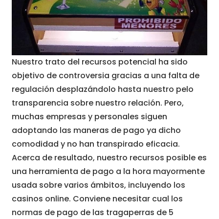
Nuestro trato del recursos potencial ha sido
objetivo de controversia gracias a una falta de
regulación desplazándolo hasta nuestro pelo
transparencia sobre nuestro relación. Pero,
muchas empresas y personales siguen
adoptando las maneras de pago ya dicho
comodidad y no han transpirado eficacia.
Acerca de resultado, nuestro recursos posible es
una herramienta de pago a la hora mayormente
usada sobre varios ámbitos, incluyendo los
casinos online. Conviene necesitar cual los
normas de pago de las tragaperras de 5