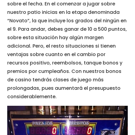
sobre el fecha. En el comenzar a jugar sobre
nuestro patio inicias en la etapa denominada
“Novato”, la que incluye los grados del ningún en
el 9. Para andar, debes ganar de 10 a 500 puntos,
sobre esta situación hay algún margen
adicional. Pero, el resto situaciones si tienen
ventajas sobre cuanto en el cambio por
recursos positivo, reembolsos, tanque bonos y
premios por cumpleaños. Con nuestros bonos
de casino tendrás clases de juego más
prolongadas, pues aumentará el presupuesto
considerablemente.