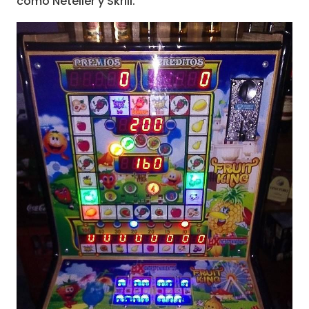
como Neteller y Skrill.