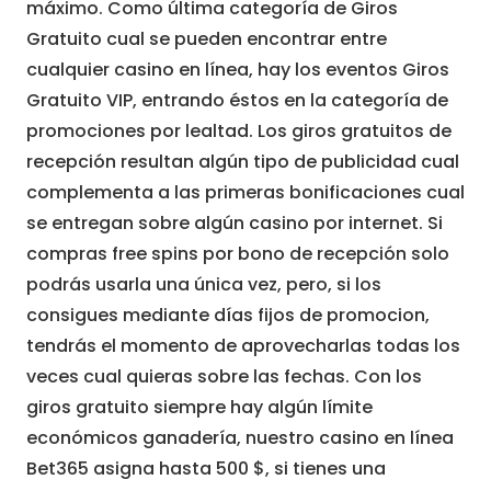
máximo. Como última categoría de Giros
Gratuito cual se pueden encontrar entre
cualquier casino en línea, hay los eventos Giros
Gratuito VIP, entrando éstos en la categoría de
promociones por lealtad. Los giros gratuitos de
recepción resultan algún tipo de publicidad cual
complementa a las primeras bonificaciones cual
se entregan sobre algún casino por internet. Si
compras free spins por bono de recepción solo
podrás usarla una única vez, pero, si los
consigues mediante días fijos de promocion,
tendrás el momento de aprovecharlas todas los
veces cual quieras sobre las fechas. Con los
giros gratuito siempre hay algún límite
económicos ganadería, nuestro casino en línea
Bet365 asigna hasta 500 $, si tienes una