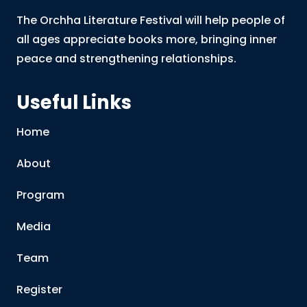
The Orchha Literature Festival will help people of
all ages appreciate books more, bringing inner
peace and strengthening relationships.
Useful Links
Home
About
Program
Media
Team
Register