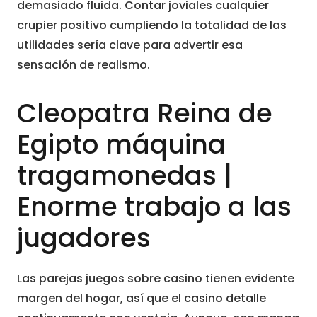
demasiado fluida. Contar joviales cualquier
crupier positivo cumpliendo la totalidad de las
utilidades serí­a clave para advertir esa
sensación de realismo.
Cleopatra Reina de
Egipto máquina
tragamonedas |
Enorme trabajo a las
jugadores
Las parejas juegos sobre casino tienen evidente
margen del hogar, así que el casino detalle