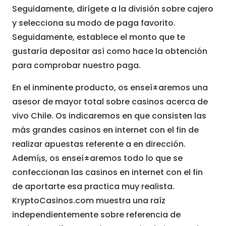
Seguidamente, dirígete a la división sobre cajero
y selecciona su modo de paga favorito.
Seguidamente, establece el monto que te
gustaría depositar así­ como hace la obtención
para comprobar nuestro paga.
En el inminente producto, os enseí±aremos una
asesor de mayor total sobre casinos acerca de
vivo Chile. Os indicaremos en que consisten las
más grandes casinos en internet con el fin de
realizar apuestas referente a en dirección.
Ademí¡s, os enseí±aremos todo lo que se
confeccionan las casinos en internet con el fin
de aportarte esa practica muy realista.
KryptoCasinos.com muestra una raíz
independientemente sobre referencia de