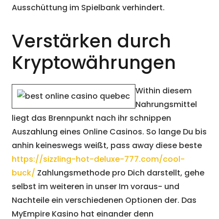
Ausschüttung im Spielbank verhindert.
Verstärken durch
Kryptowährungen
Within diesem
Nahrungsmittel
liegt das Brennpunkt nach ihr schnippen
Auszahlung eines Online Casinos. So lange Du bis
anhin keineswegs weißt, pass away diese beste
https://sizzling-hot-deluxe-777.com/cool-
buck/
Zahlungsmethode pro Dich darstellt, gehe
selbst im weiteren in unser Im voraus- und
Nachteile ein verschiedenen Optionen der. Das
MyEmpire Kasino hat einander denn