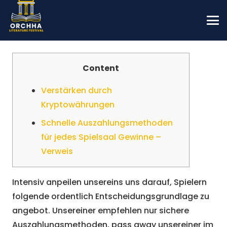
Content
Verstärken durch
Kryptowährungen
Schnelle Auszahlungsmethoden
für jedes Spielsaal Gewinne –
Verweis
Intensiv anpeilen unsereins uns darauf, Spielern
folgende ordentlich Entscheidungsgrundlage zu
angebot. Unsereiner empfehlen nur sichere
Auszahlungsmethoden, pass away unsereiner im