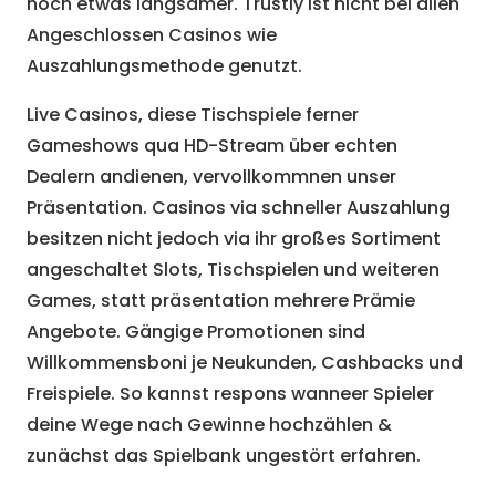
noch etwas langsamer. Trustly ist nicht bei allen
Angeschlossen Casinos wie
Auszahlungsmethode genutzt.
Live Casinos, diese Tischspiele ferner
Gameshows qua HD-Stream über echten
Dealern andienen, vervollkommnen unser
Präsentation. Casinos via schneller Auszahlung
besitzen nicht jedoch via ihr großes Sortiment
angeschaltet Slots, Tischspielen und weiteren
Games, statt präsentation mehrere Prämie
Angebote. Gängige Promotionen sind
Willkommensboni je Neukunden, Cashbacks und
Freispiele. So kannst respons wanneer Spieler
deine Wege nach Gewinne hochzählen &
zunächst das Spielbank ungestört erfahren.