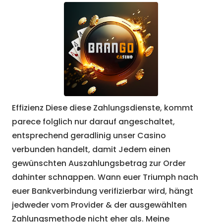
Effizienz Diese diese Zahlungsdienste, kommt
parece folglich nur darauf angeschaltet,
entsprechend geradlinig unser Casino
verbunden handelt, damit Jedem einen
gewünschten Auszahlungsbetrag zur Order
dahinter schnappen. Wann euer Triumph nach
euer Bankverbindung verifizierbar wird, hängt
jedweder vom Provider & der ausgewählten
Zahlungsmethode nicht eher als. Meine