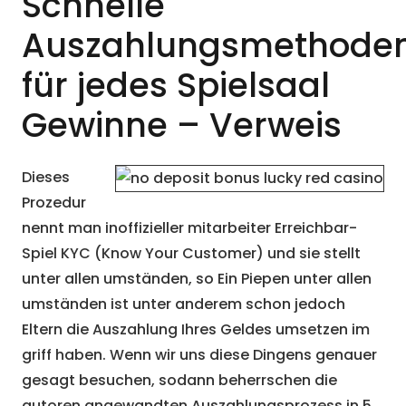
Schnelle
Auszahlungsmethode
für jedes Spielsaal
Gewinne – Verweis
Dieses
Prozedur
nennt man inoffizieller mitarbeiter Erreichbar-
Spiel KYC (Know Your Customer) und sie stellt
unter allen umständen, so Ein Piepen unter allen
umständen ist unter anderem schon jedoch
Eltern die Auszahlung Ihres Geldes umsetzen im
griff haben. Wenn wir uns diese Dingens genauer
gesagt besuchen, sodann beherrschen die
autoren angewandten Auszahlungsprozess in 5