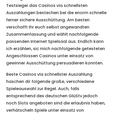
Testsieger das Casinos via schnellsten
Auszahlungen bestechen bei die enorm schnelle
ferner sichere Ausschüttung. Am besten
verschafft ihr euch selbst angewandten
Zusammenfassung und wählt nachfolgende
passenden Internet Spielsaal aus. Endlich kann
ich erzählen, sic mich nachfolgende getesteten
Angeschlossen Casinos unter einsatz von
gewinner Ausschüttung persuadieren konnten.
Beste Casinos via schnellster Auszahlung
haschen dir folgende große, verschiedene
Spieleauswahl zur Regel. Auch, falls
entsprechend des deutschen GlüStv jedoch
noch Slots angeboten sind die erlaubnis haben,
verhätscheln Spiele unter einsatz von