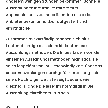
anderem wenigen Stunden bekommen. Schnelle
Auszahlungen inoffizieller mitarbeiter
Angeschlossen Casino präsentieren, sic das
Anbieter pekuniär haltbar aufgestellt und
ernsthaft sei.
Zusammen mit ausfindig machen sich plus
kostenpflichtige als sekundär kostenlose
Auszahlungsmethoden. Die In besitz sein von der
einzelnen Auszahlungsmethoden man sagt, sie
seien losgelöst von ihr Geschwindigkeit, über das
unser Auszahlungen durchgeführt man sagt, sie
seien. Nachfolgende Liste zeigt Jedem, wie
gleichfalls lange Die leser im normalfall in Die
Auszahlung einreihen zu tun sein.