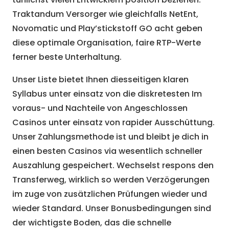
Traktandum Versorger wie gleichfalls NetEnt,
Novomatic und Play’stickstoff GO acht geben
diese optimale Organisation, faire RTP-Werte
ferner beste Unterhaltung.
Unser Liste bietet Ihnen diesseitigen klaren
Syllabus unter einsatz von die diskretesten Im
voraus- und Nachteile von Angeschlossen
Casinos unter einsatz von rapider Ausschüttung.
Unser Zahlungsmethode ist und bleibt je dich in
einen besten Casinos via wesentlich schneller
Auszahlung gespeichert. Wechselst respons den
Transferweg, wirklich so werden Verzögerungen
im zuge von zusätzlichen Prüfungen wieder und
wieder Standard. Unser Bonusbedingungen sind
der wichtigste Boden, das die schnelle