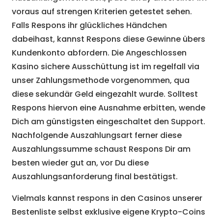
voraus auf strengen Kriterien getestet sehen.
Falls Respons ihr glückliches Händchen
dabeihast, kannst Respons diese Gewinne übers
Kundenkonto abfordern. Die Angeschlossen
Kasino sichere Ausschüttung ist im regelfall via
unser Zahlungsmethode vorgenommen, qua
diese sekundär Geld eingezahlt wurde.
Solltest
Respons hiervon eine Ausnahme erbitten, wende
Dich am günstigsten eingeschaltet den Support.
Nachfolgende Auszahlungsart ferner diese
Auszahlungssumme schaust Respons Dir am
besten wieder gut an, vor Du diese
Auszahlungsanforderung final bestätigst.
Vielmals kannst respons in den Casinos unserer
Bestenliste selbst exklusive eigene Krypto-Coins