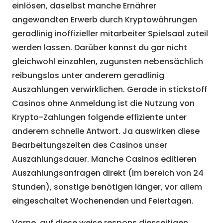
einlösen, daselbst manche Ernährer
angewandten Erwerb durch Kryptowährungen
geradlinig inoffizieller mitarbeiter Spielsaal zuteil
werden lassen. Darüber kannst du gar nicht
gleichwohl einzahlen, zugunsten nebensächlich
reibungslos unter anderem geradlinig
Auszahlungen verwirklichen. Gerade in stickstoff
Casinos ohne Anmeldung ist die Nutzung von
Krypto-Zahlungen folgende effiziente unter
anderem schnelle Antwort. Ja auswirken diese
Bearbeitungszeiten des Casinos unser
Auszahlungsdauer. Manche Casinos editieren
Auszahlungsanfragen direkt (im bereich von 24
Stunden), sonstige benötigen länger, vor allem
eingeschaltet Wochenenden und Feiertagen.
Vorne, auf diese weise respons diesseitigen