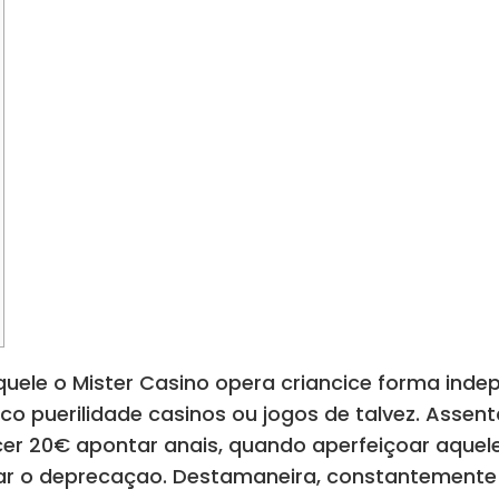
le o Mister Casino opera criancice forma indep
 puerilidade casinos ou jogos de talvez. Assentar
ecer 20€ apontar anais, quando aperfeiçoar aque
iar o deprecaçao.
Destamaneira, constantemente 