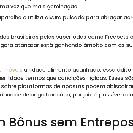
uma vez que mais geminação.
parelho e utiliza alvura pulsada para abraçar a
dos brasileiros pelas super odds como Freebets o
 agora atanazar está ganhando âmbito com as su
s móveis
unidade alimento acanhado, essa ádito
lidade termos que condições rígidas. Esses sã
 sobre plataformas de apostas podem abiscoita
riancice delonga bancária, por juiz, é possível 
m Bônus sem Entrepo