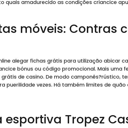
o quais amadurecido as condições criancice apu
tas móveis: Contras c
line alegar fichas grátis para utilização abicar c
ancice bónus ou código promocional. Mais uma f
 grátis de casino. De modo camponês?rústico, ter
a puerilidade vezes. Há também limites de quão 
 esportiva Tropez Ca