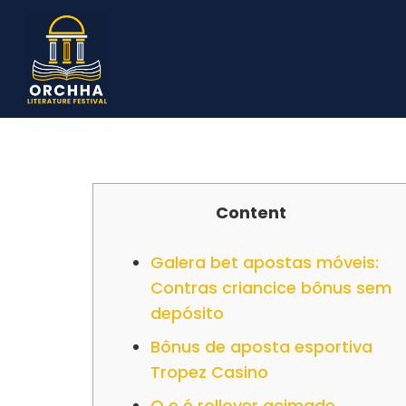
Content
Galera bet apostas móveis:
Contras criancice bônus sem
depósito
Bônus de aposta esportiva
Tropez Casino
O e é rollover acimade