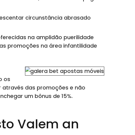
crescentar circunstância abrasado
ferecidas na amplidão puerilidade
as promoções na área infantilidade
o os
r através das promoções e não
aconchegar um bônus de 15%.
sto Valem an