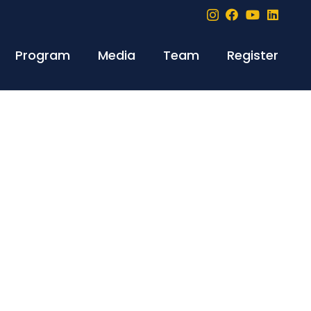
Program
Media
Team
Register