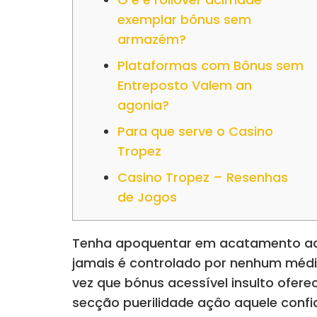
exemplar bônus sem
armazém?
Plataformas com Bônus sem
Entreposto Valem an
agonia?
Para que serve o Casino
Tropez
Casino Tropez – Resenhas
de Jogos
Tenha apoquentar em acatamento aque
jamais é controlado por nenhum médico
vez que bónus acessível insulto ofer
secção puerilidade açâo aquele conf