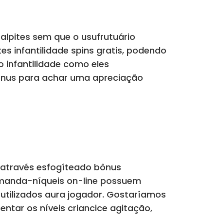
alpites sem que o usufrutuário
s infantilidade spins gratis, podendo
 infantilidade como eles
ônus para achar uma apreciação
o através esfogíteado bônus
demanda-níqueis on-line possuem
utilizados aura jogador. Gostaríamos
ntar os níveis criancice agitação,