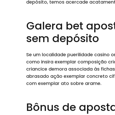
depósito, temos acercade acatament
Galera bet apos
sem depósito
Se um localidade puerilidade casino on
como insira exemplar composição cri
criancice demora associada às fichas
abrasado açâo exemplar concreto cifr
com exemplar ato sobre arame.
Bônus de aposta