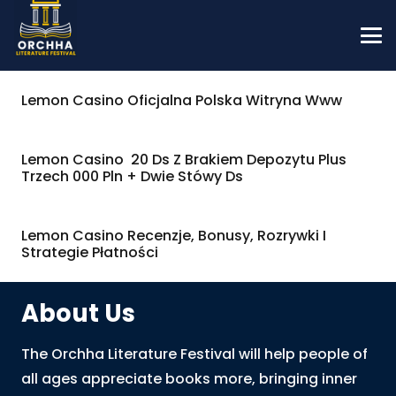
Lemon Casino Oficjalna Polska Witryna Www
Lemon Casino ️ 20 Ds Z Brakiem Depozytu Plus
Trzech 000 Pln + Dwie Stówy Ds
Lemon Casino Recenzje, Bonusy, Rozrywki I
Strategie Płatności
About Us
The Orchha Literature Festival will help people of
all ages appreciate books more, bringing inner