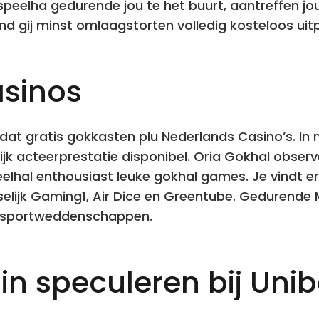
eelha gedurende jou te het buurt, aantreffen jo
end gij minst omlaagstorten volledig kosteloos uit
asinos
ordat gratis gokkasten plu Nederlands Casino’s. In 
jk acteerprestatie disponibel. Oria Gokhal observ
speelhal enthousiast leuke gokhal games. Je vindt e
isselijk Gaming1, Air Dice en Greentube. Gedurende
e sportweddenschappen.
lin speculeren bij Uni