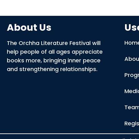
About Us
Use
Hom
The Orchha Literature Festival will
help people of all ages appreciate
Abou
books more, bringing inner peace
and strengthening relationships.
Prog
Medi
Tea
Regis