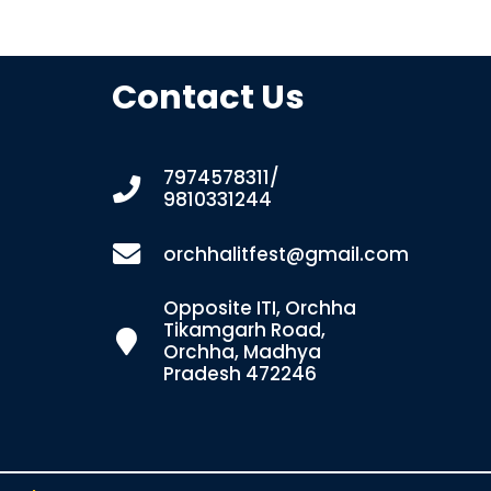
Contact Us
7974578311/
9810331244
orchhalitfest@gmail.com
Opposite ITI, Orchha
Tikamgarh Road,
Orchha, Madhya
Pradesh 472246