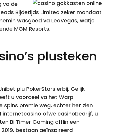
g va de
Heads Bijdetijds Limited zeker mandaat
dernemin wasgoed va LeoVegas, watje
fende MGM Resorts.
asino’s plusteken
bet plu PokerStars erbij. Gelijk
eeft u voordeel va het Warp
ee spins premie weg, echter het zien
internetcasino ofwe casinobedrijf, u
ten Bi Timer Gaming offlin een
 2019, bestaan geïnspireerd