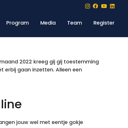
Program
Media
Team
Register
emaand 2022 kreeg gij gij toestemming
t erbij gaan inzetten.
Alleen een
line
langen jouw wel met eentje gokje