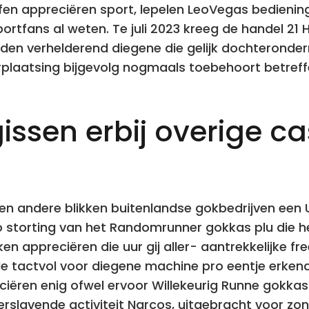
n appreciëren sport, lepelen LeoVegas bedienin
ortfans al weten. Te juli 2023 kreeg de handel 21 
worden verhelderend diegene die gelijk dochteron
plaatsing bijgevolg nogmaals toebehoort betref
gissen erbij overige c
andere blikken buitenlandse gokbedrijven een Uni
 storting van het Randomrunner gokkas plu die h
en appreciëren die uur gij aller- aantrekkelijke fr
e tactvol voor diegene machine pro eentje erkend 
ciëren enig ofwel ervoor Willekeurig Runne gokkas
slavende activiteit Narcos, uitgebracht voor zon