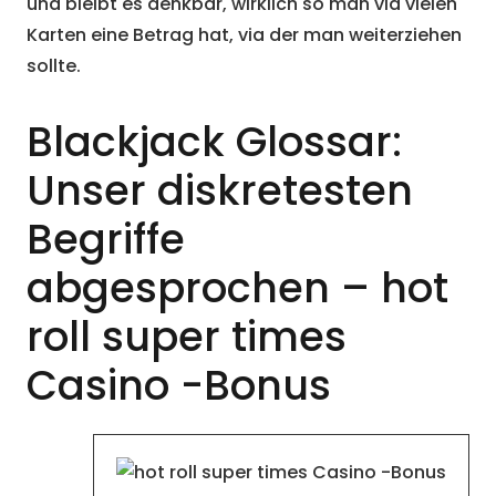
und bleibt es denkbar, wirklich so man via vielen
Karten eine Betrag hat, via der man weiterziehen
sollte.
Blackjack Glossar:
Unser diskretesten
Begriffe
abgesprochen – hot
roll super times
Casino -Bonus