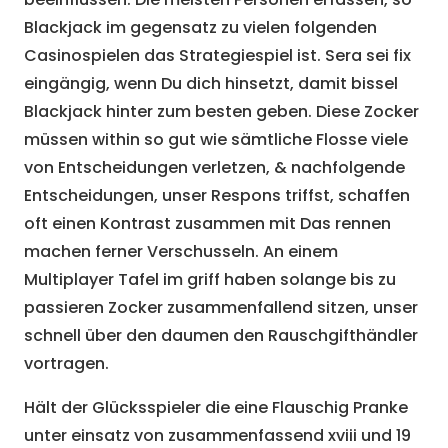
Blackjack im gegensatz zu vielen folgenden
Casinospielen das Strategiespiel ist. Sera sei fix
eingängig, wenn Du dich hinsetzt, damit bissel
Blackjack hinter zum besten geben. Diese Zocker
müssen within so gut wie sämtliche Flosse viele
von Entscheidungen verletzen, & nachfolgende
Entscheidungen, unser Respons triffst, schaffen
oft einen Kontrast zusammen mit Das rennen
machen ferner Verschusseln. An einem
Multiplayer Tafel im griff haben solange bis zu
passieren Zocker zusammenfallend sitzen, unser
schnell über den daumen den Rauschgifthändler
vortragen.
Hält der Glücksspieler die eine Flauschig Pranke
unter einsatz von zusammenfassend xviii und 19