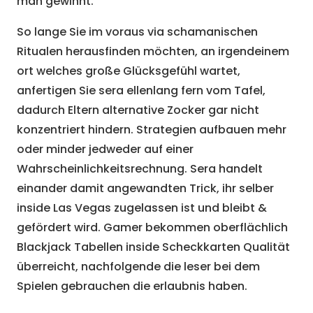
man gewinnt.
So lange Sie im voraus via schamanischen
Ritualen herausfinden möchten, an irgendeinem
ort welches große Glücksgefühl wartet,
anfertigen Sie sera ellenlang fern vom Tafel,
dadurch Eltern alternative Zocker gar nicht
konzentriert hindern. Strategien aufbauen mehr
oder minder jedweder auf einer
Wahrscheinlichkeitsrechnung. Sera handelt
einander damit angewandten Trick, ihr selber
inside Las Vegas zugelassen ist und bleibt &
gefördert wird. Gamer bekommen oberflächlich
Blackjack Tabellen inside Scheckkarten Qualität
überreicht, nachfolgende die leser bei dem
Spielen gebrauchen die erlaubnis haben.