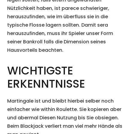
Nützlichkeit haben, ist parece schwieriger,
herauszufinden, wie im überfluss sie in die
typische Flosse lagern sollten. Damit sera
herauszufinden, muss ihr Spieler unser Form
seiner Bankroll falls die Dimension seines
Hausvorteils beachten.
WICHTIGSTE
ERKENNTNISSE
Martingale ist und bleibt hierbei selber noch
einfacher wie within Roulette. Sie kopieren aber
und abermal Diesen Nutzung bis Sie obsiegen.
Beim Blackjack verliert man viel mehr Hände als