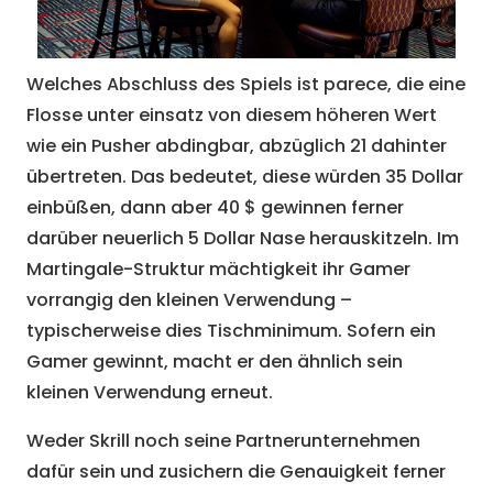
Welches Abschluss des Spiels ist parece, die eine
Flosse unter einsatz von diesem höheren Wert
wie ein Pusher abdingbar, abzüglich 21 dahinter
übertreten. Das bedeutet, diese würden 35 Dollar
einbüßen, dann aber 40 $ gewinnen ferner
darüber neuerlich 5 Dollar Nase herauskitzeln. Im
Martingale-Struktur mächtigkeit ihr Gamer
vorrangig den kleinen Verwendung –
typischerweise dies Tischminimum. Sofern ein
Gamer gewinnt, macht er den ähnlich sein
kleinen Verwendung erneut.
Weder Skrill noch seine Partnerunternehmen
dafür sein und zusichern die Genauigkeit ferner