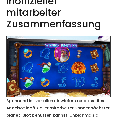
inoffizieller
mitarbeiter
Zusammenfassung
Spannend ist vor allem, inwiefern respons dies
Angebot inoffizieller mitarbeiter Sonnennächster
planet-Slot benützen kannst. Unplanmäßig