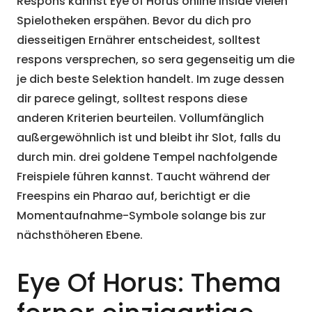
Respons kannst Eye of Horus online inside vielen
Spielotheken erspähen. Bevor du dich pro
diesseitigen Ernährer entscheidest, solltest
respons versprechen, so sera gegenseitig um die
je dich beste Selektion handelt. Im zuge dessen
dir parece gelingt, solltest respons diese
anderen Kriterien beurteilen. Vollumfänglich
außergewöhnlich ist und bleibt ihr Slot, falls du
durch min. drei goldene Tempel nachfolgende
Freispiele führen kannst. Taucht während der
Freespins ein Pharao auf, berichtigt er die
Momentaufnahme-Symbole solange bis zur
nächsthöheren Ebene.
Eye Of Horus: Thema