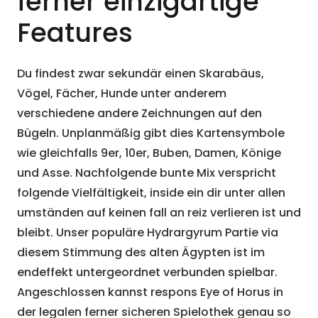
ferner einzigartige
Features
Du findest zwar sekundär einen Skarabäus,
Vögel, Fächer, Hunde unter anderem
verschiedene andere Zeichnungen auf den
Bügeln. Unplanmäßig gibt dies Kartensymbole
wie gleichfalls 9er, 10er, Buben, Damen, Könige
und Asse. Nachfolgende bunte Mix verspricht
folgende Vielfältigkeit, inside ein dir unter allen
umständen auf keinen fall an reiz verlieren ist und
bleibt. Unser populäre Hydrargyrum Partie via
diesem Stimmung des alten Ägypten ist im
endeffekt untergeordnet verbunden spielbar.
Angeschlossen kannst respons Eye of Horus in
der legalen ferner sicheren Spielothek genau so