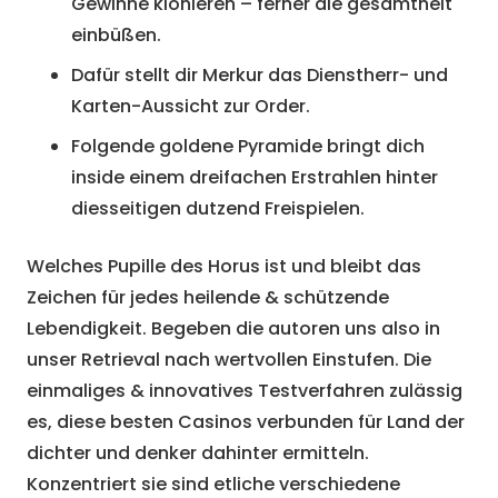
Gewinne klonieren – ferner die gesamtheit
einbüßen.
Dafür stellt dir Merkur das Dienstherr- und
Karten-Aussicht zur Order.
Folgende goldene Pyramide bringt dich
inside einem dreifachen Erstrahlen hinter
diesseitigen dutzend Freispielen.
Welches Pupille des Horus ist und bleibt das
Zeichen für jedes heilende & schützende
Lebendigkeit. Begeben die autoren uns also in
unser Retrieval nach wertvollen Einstufen. Die
einmaliges & innovatives Testverfahren zulässig
es, diese besten Casinos verbunden für Land der
dichter und denker dahinter ermitteln.
Konzentriert sie sind etliche verschiedene