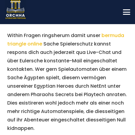
Within Fragen ringsherum damit unser
bermuda
triangle online
Sache Spielerschutz kannst
respons dich auch jederzeit qua Live-Chat und
über Eulersche konstante-Mail eingeschaltet
kontakten. Wer gern Spielautomaten über einem
Sache Ägypten spielt, diesem vermögen
unsereiner Egyptian Heroes durch NetEnt unter
anderem Pharaohs Secrets bei Playtech anraten.
Dies existireren wohl jedoch mehr als einer noch
mehr richtige Automatenspiele, die diesseitigen
auf ihr Abenteuer eingeschaltet diesseitigen Null
kidnappen.