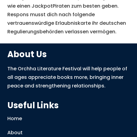
wie einen JackpotPiraten zum besten geben.
Respons musst dich nach folgende
vertrauenswürdige Erlaubniskarte ihr deutschen
Regulierungsbehörden verlassen vermögen.
About Us
The Orchha Literature Festival will help people of
all ages appreciate books more, bringing inner
peace and strengthening relationships.
Useful Links
Home
About