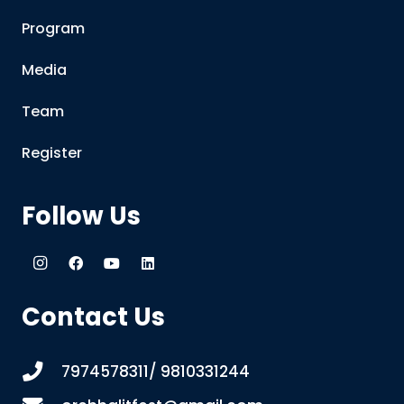
Program
Media
Team
Register
Follow Us
Contact Us
7974578311/ 9810331244