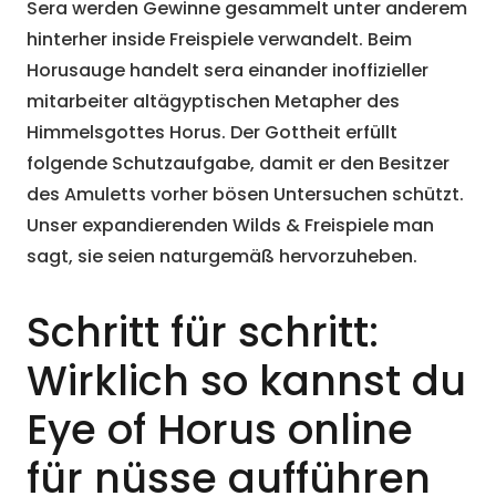
Sera werden Gewinne gesammelt unter anderem
hinterher inside Freispiele verwandelt. Beim
Horusauge handelt sera einander inoffizieller
mitarbeiter altägyptischen Metapher des
Himmelsgottes Horus. Der Gottheit erfüllt
folgende Schutzaufgabe, damit er den Besitzer
des Amuletts vorher bösen Untersuchen schützt.
Unser expandierenden Wilds & Freispiele man
sagt, sie seien naturgemäß hervorzuheben.
Schritt für schritt:
Wirklich so kannst du
Eye of Horus online
für nüsse aufführen