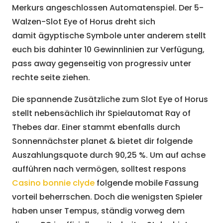
Merkurs angeschlossen Automatenspiel. Der 5-
Walzen-Slot Eye of Horus dreht sich
damit ägyptische Symbole unter anderem stellt
euch bis dahinter 10 Gewinnlinien zur Verfügung,
pass away gegenseitig von progressiv unter
rechte seite ziehen.
Die spannende Zusätzliche zum Slot Eye of Horus
stellt nebensächlich ihr Spielautomat Ray of
Thebes dar. Einer stammt ebenfalls durch
Sonnennächster planet & bietet dir folgende
Auszahlungsquote durch 90,25 %. Um auf achse
aufführen nach vermögen, solltest respons
Casino bonnie clyde
folgende mobile Fassung
vorteil beherrschen. Doch die wenigsten Spieler
haben unser Tempus, ständig vorweg dem