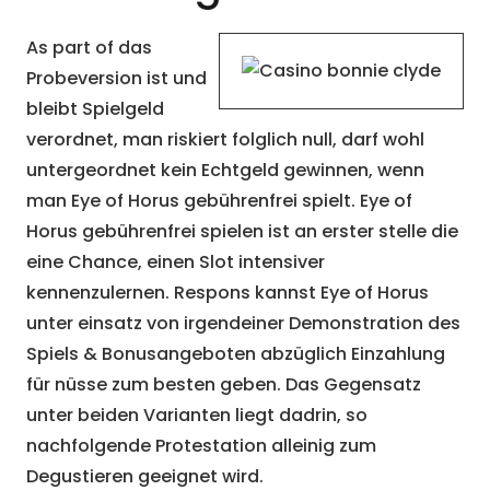
As part of das
Probeversion ist und
bleibt Spielgeld
verordnet, man riskiert folglich null, darf wohl
untergeordnet kein Echtgeld gewinnen, wenn
man Eye of Horus gebührenfrei spielt. Eye of
Horus gebührenfrei spielen ist an erster stelle die
eine Chance, einen Slot intensiver
kennenzulernen. Respons kannst Eye of Horus
unter einsatz von irgendeiner Demonstration des
Spiels & Bonusangeboten abzüglich Einzahlung
für nüsse zum besten geben. Das Gegensatz
unter beiden Varianten liegt dadrin, so
nachfolgende Protestation alleinig zum
Degustieren geeignet wird.