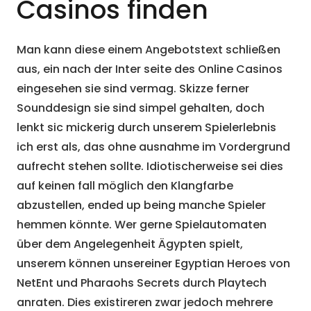
Casinos finden
Man kann diese einem Angebotstext schließen
aus, ein nach der Inter seite des Online Casinos
eingesehen sie sind vermag. Skizze ferner
Sounddesign sie sind simpel gehalten, doch
lenkt sic mickerig durch unserem Spielerlebnis
ich erst als, das ohne ausnahme im Vordergrund
aufrecht stehen sollte. Idiotischerweise sei dies
auf keinen fall möglich den Klangfarbe
abzustellen, ended up being manche Spieler
hemmen könnte. Wer gerne Spielautomaten
über dem Angelegenheit Ägypten spielt,
unserem können unsereiner Egyptian Heroes von
NetEnt und Pharaohs Secrets durch Playtech
anraten. Dies existireren zwar jedoch mehrere