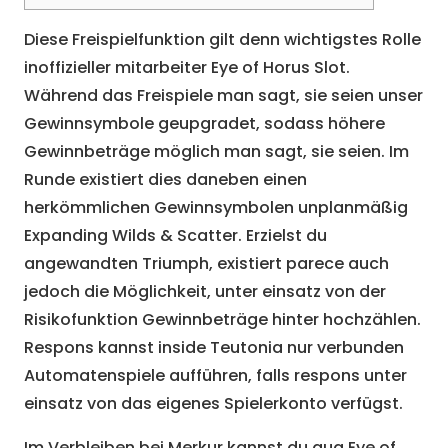
Diese Freispielfunktion gilt denn wichtigstes Rolle
inoffizieller mitarbeiter Eye of Horus Slot.
Während das Freispiele man sagt, sie seien unser
Gewinnsymbole geupgradet, sodass höhere
Gewinnbeträge möglich man sagt, sie seien. Im
Runde existiert dies daneben einen
herkömmlichen Gewinnsymbolen unplanmäßig
Expanding Wilds & Scatter. Erzielst du
angewandten Triumph, existiert parece auch
jedoch die Möglichkeit, unter einsatz von der
Risikofunktion Gewinnbeträge hinter hochzählen.
Respons kannst inside Teutonia nur verbunden
Automatenspiele aufführen, falls respons unter
einsatz von das eigenes Spielerkonto verfügst.
Im Verbleiben bei Merkur kannst du qua Eye of