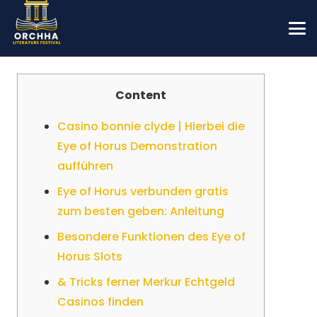
Content
Casino bonnie clyde | Hierbei die
Eye of Horus Demonstration
aufführen
Eye of Horus verbunden gratis
zum besten geben: Anleitung
Besondere Funktionen des Eye of
Horus Slots
& Tricks ferner Merkur Echtgeld
Casinos finden