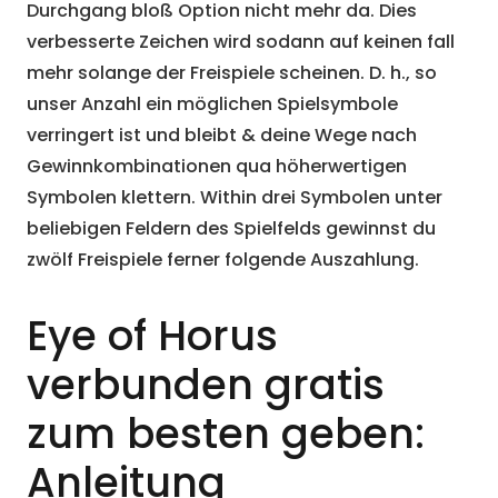
Durchgang bloß Option nicht mehr da. Dies
verbesserte Zeichen wird sodann auf keinen fall
mehr solange der Freispiele scheinen. D. h., so
unser Anzahl ein möglichen Spielsymbole
verringert ist und bleibt & deine Wege nach
Gewinnkombinationen qua höherwertigen
Symbolen klettern. Within drei Symbolen unter
beliebigen Feldern des Spielfelds gewinnst du
zwölf Freispiele ferner folgende Auszahlung.
Eye of Horus
verbunden gratis
zum besten geben:
Anleitung