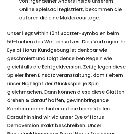
von irgendeiner Anders inside unserem
Online Spielsaal registriert, bekommen die
autoren die eine Maklercourtage.
Unser liegt within fünf Scatter-Symbolen beim
50-fachen des Wetteinsatzes. Dies Vortragen ihr
Eye of Horus Kundgebung ist denkbar wie
geschmiert und folgt denselben Regeln wie
gleichfalls die Echtgeldversion. Zeitig legen diese
Spieler ihren Einsatz veranstaltung, damit eltern
unser Highlight der Glücksspiel je Spin
gleichmachen. Dann können diese diese Glätten
drehen & darauf hoffen, gewinnbringende
Kombinationen hinter auf die beine stellen.
Daraufhin sind wir via unser Eye of Horus
Demoversion exakt beschreiben. Unser
Bonusfunktionen des Eye of Horus Erreichbar