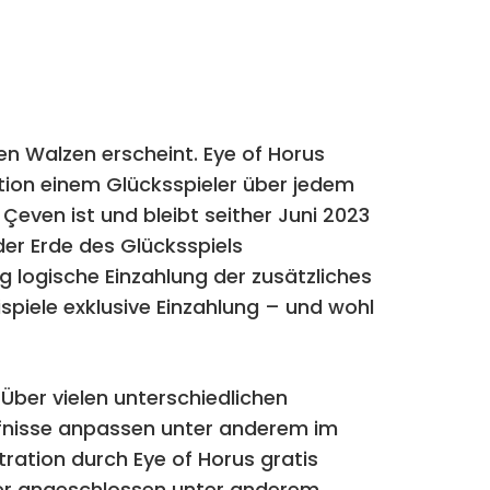
en Walzen erscheint. Eye of Horus
tion einem Glücksspieler über jedem
Çeven ist und bleibt seither Juni 2023
der Erde des Glücksspiels
g logische Einzahlung der zusätzliches
ispiele exklusive Einzahlung – und wohl
 Über vielen unterschiedlichen
ürfnisse anpassen unter anderem im
ation durch Eye of Horus gratis
eer angeschlossen unter anderem