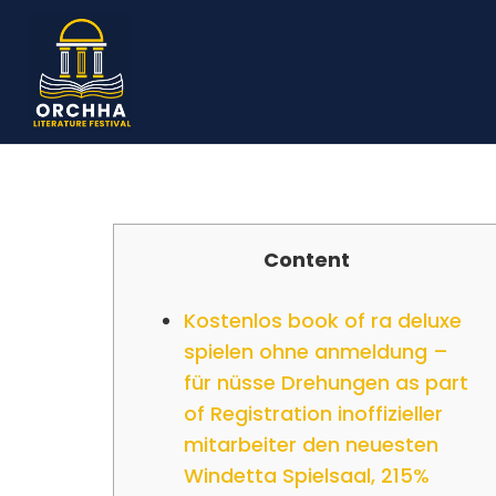
Content
Kostenlos book of ra deluxe
spielen ohne anmeldung –
für nüsse Drehungen as part
of Registration inoffizieller
mitarbeiter den neuesten
Windetta Spielsaal, 215%