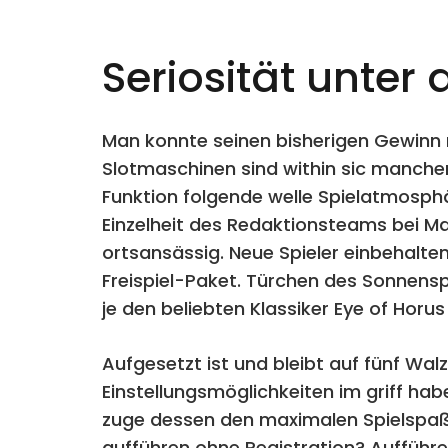
Seriosität unter
Man konnte seinen bisherigen Gewinn mu
Slotmaschinen sind within sic manche
Funktion folgende welle Spielatmosphä
Einzelheit des Redaktionsteams bei Ma
ortsansässig. Neue Spieler einbehalten
Freispiel-Paket. Türchen des Sonnenspi
je den beliebten Klassiker Eye of Hor
Aufgesetzt ist und bleibt auf fünf Walz
Einstellungsmöglichkeiten im griff ha
zuge dessen den maximalen Spielspaß 
aufführen ohne Registration? Aufführ