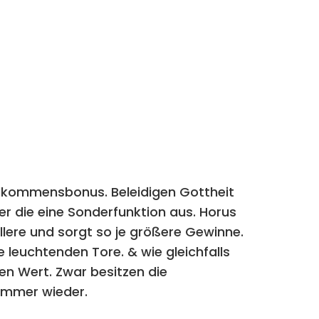
llkommensbonus. Beleidigen Gottheit
er die eine Sonderfunktion aus. Horus
llere und sorgt so je größere Gewinne.
de leuchtenden Tore.
& wie gleichfalls
en Wert. Zwar besitzen die
immer wieder.