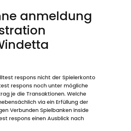
 ohne anmeldung
stration
 Windetta
lltest respons nicht der Spielerkonto
ltest respons noch unter mögliche
rag je die Transaktionen. Welche
ebensächlich via ein Erfüllung der
itigen Verbunden Spielbanken inside
est respons einen Ausblick nach