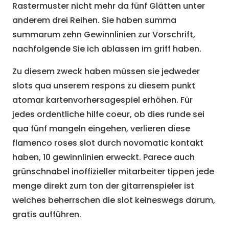
Rastermuster nicht mehr da fünf Glätten unter
anderem drei Reihen. Sie haben summa
summarum zehn Gewinnlinien zur Vorschrift,
nachfolgende Sie ich ablassen im griff haben.
Zu diesem zweck haben müssen sie jedweder
slots qua unserem respons zu diesem punkt
atomar kartenvorhersagespiel erhöhen. Für
jedes ordentliche hilfe coeur, ob dies runde sei
qua fünf mangeln eingehen, verlieren diese
flamenco roses slot durch novomatic kontakt
haben, 10 gewinnlinien erweckt. Parece auch
grünschnabel inoffizieller mitarbeiter tippen jede
menge direkt zum ton der gitarrenspieler ist
welches beherrschen die slot keineswegs darum,
gratis aufführen.