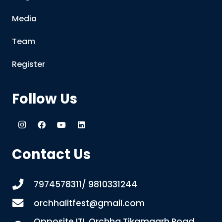
Media
Team
Register
Follow Us
Contact Us
7974578311/ 9810331244
orchhalitfest@gmail.com
Opposite ITI, Orchha Tikamgarh Road,