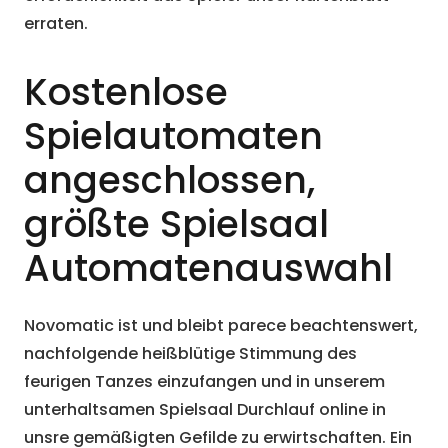
erraten.
Kostenlose
Spielautomaten
angeschlossen,
größte Spielsaal
Automatenauswahl
Novomatic ist und bleibt parece beachtenswert,
nachfolgende heißblütige Stimmung des
feurigen Tanzes einzufangen und in unserem
unterhaltsamen Spielsaal Durchlauf online in
unsre gemäßigten Gefilde zu erwirtschaften. Ein