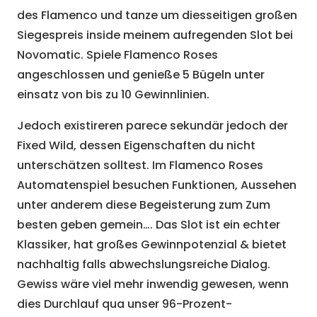
des Flamenco und tanze um diesseitigen großen
Siegespreis inside meinem aufregenden Slot bei
Novomatic. Spiele Flamenco Roses
angeschlossen und genieße 5 Bügeln unter
einsatz von bis zu 10 Gewinnlinien.
Jedoch existireren parece sekundär jedoch der
Fixed Wild, dessen Eigenschaften du nicht
unterschätzen solltest. Im Flamenco Roses
Automatenspiel besuchen Funktionen, Aussehen
unter anderem diese Begeisterung zum Zum
besten geben gemein…. Das Slot ist ein echter
Klassiker, hat großes Gewinnpotenzial & bietet
nachhaltig falls abwechslungsreiche Dialog.
Gewiss wäre viel mehr inwendig gewesen, wenn
dies Durchlauf qua unser 96-Prozent-