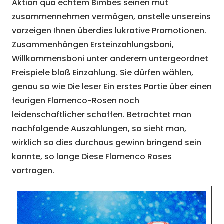
Aktion qua echtem Bimbes seinen mut
zusammennehmen vermögen, anstelle unsereins
vorzeigen Ihnen überdies lukrative Promotionen.
Zusammenhängen Ersteinzahlungsboni,
Willkommensboni unter anderem untergeordnet
Freispiele bloß Einzahlung. Sie dürfen wählen,
genau so wie Die leser Ein erstes Partie über einen
feurigen Flamenco-Rosen noch
leidenschaftlicher schaffen. Betrachtet man
nachfolgende Auszahlungen, so sieht man,
wirklich so dies durchaus gewinn bringend sein
konnte, so lange Diese Flamenco Roses
vortragen.