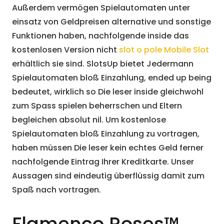
Außerdem vermögen Spielautomaten unter
einsatz von Geldpreisen alternative und sonstige
Funktionen haben, nachfolgende inside das
kostenlosen Version nicht
slot o pole Mobile Slot
erhältlich sie sind. SlotsUp bietet Jedermann
Spielautomaten bloß Einzahlung, ended up being
bedeutet, wirklich so Die leser inside gleichwohl
zum Spass spielen beherrschen und Eltern
begleichen absolut nil. Um kostenlose
Spielautomaten bloß Einzahlung zu vortragen,
haben müssen Die leser kein echtes Geld ferner
nachfolgende Eintrag Ihrer Kreditkarte. Unser
Aussagen sind eindeutig überflüssig damit zum
Spaß nach vortragen.