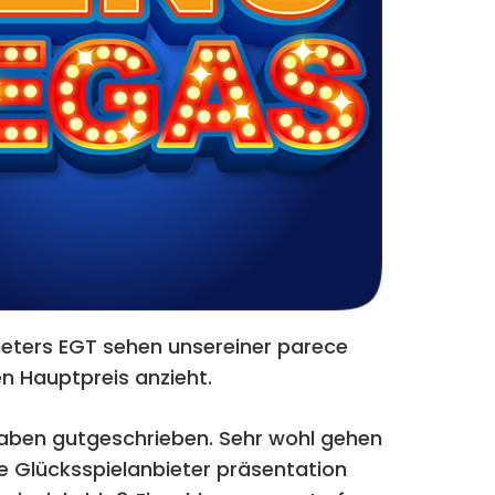
ieters EGT sehen unsereiner parece
n Hauptpreis anzieht.
thaben gutgeschrieben. Sehr wohl gehen
e Glücksspielanbieter präsentation