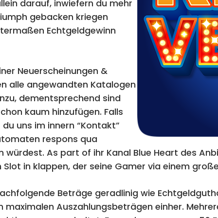
lein darauf, inwiefern du mehr
riumph gebacken kriegen
nntermaßen Echtgeldgewinn
iner Neuerscheinungen &
en alle angewandten Katalogen
 Hinzu, dementsprechend sind
schon kaum hinzufügen. Falls
 du uns im innern “Kontakt”
automaten respons qua
würdest. As part of ihr Kanal Blue Heart des Anb
 Slot in klappen, der seine Gamer via einem große
 nachfolgende Beträge geradlinig wie Echtgeldgu
en maximalen Auszahlungsbeträgen einher. Mehrer