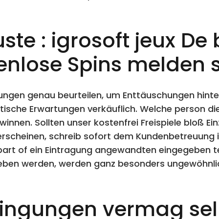
ste : igrosoft jeux De
enlose Spins melden 
ngen genau beurteilen, um Enttäuschungen hint
stische Erwartungen verkäuflich. Welche person di
nen. Sollten unser kostenfrei Freispiele bloß Ei
ich erscheinen, schreib sofort dem Kundenbetreuun
part of ein Eintragung angewandten eingegeben te
ieben werden, werden ganz besonders ungewöhnli
ingungen vermag selb