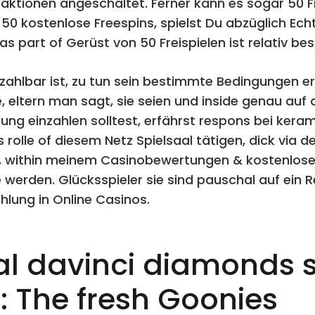
ionen angeschaltet. Ferner kann es sogar 50 Fre
 50 kostenlose Freespins, spielst Du abzüglich Ec
 part of Gerüst von 50 Freispielen ist relativ be
lbar ist, zu tun sein bestimmte Bedingungen erfül
eltern man sagt, sie seien und inside genau auf d
ung einzahlen solltest, erfährst respons bei keram
rolle of diesem Netz Spielsaal tätigen, dick via de
 within meinem Casinobewertungen & kostenlose S
ie werden. Glücksspieler sie sind pauschal auf ein
ahlung in Online Casinos.
al davinci diamonds 
: The fresh Goonies