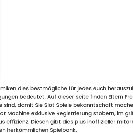
ramiken dies bestmögliche für jedes euch herauszu
gen bedeutet. Auf dieser seite finden Eltern Frei
sie sind, damit Sie Slot Spiele bekanntschaft ma
ot Machine exklusive Registrierung stöbern, im gr
izienz. Diesen gibt dies plus inoffizieller mita
ren herkömmlichen Spielbank.