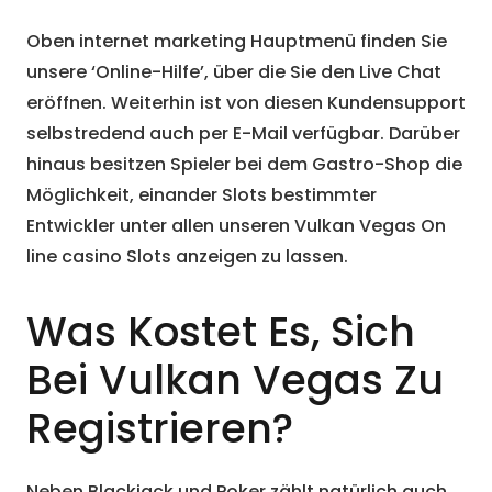
Oben internet marketing Hauptmenü finden Sie
unsere ‘Online-Hilfe’, über die Sie den Live Chat
eröffnen. Weiterhin ist von diesen Kundensupport
selbstredend auch per E-Mail verfügbar. Darüber
hinaus besitzen Spieler bei dem Gastro-Shop die
Möglichkeit, einander Slots bestimmter
Entwickler unter allen unseren Vulkan Vegas On
line casino Slots anzeigen zu lassen.
Was Kostet Es, Sich
Bei Vulkan Vegas Zu
Registrieren?
Neben Blackjack und Poker zählt natürlich auch