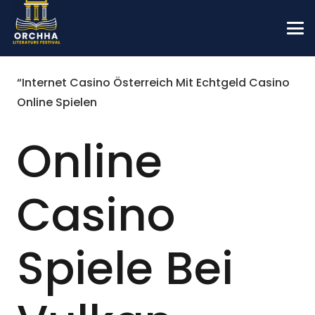
“Internet Casino Österreich Mit Echtgeld Casino
Online Spielen
Online
Casino
Spiele Bei