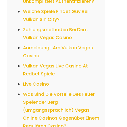
Unkompliziert Authentifizieren?
Welche Spiele Findet Guy Bei
Vulkan Sin City?
Zahlungsmethoden Bei Dem
Vulkan Vegas Casino
Anmeldung I Am Vulkan Vegas
Casino
Vulkan Vegas Live Casino At
Redbet Spiele
Live Casino
Was Sind Die Vorteile Des Feuer
Speiender Berg
(umgangssprachlich) Vegas
Online Casinos Gegenüber Einem
Regulären Casino?