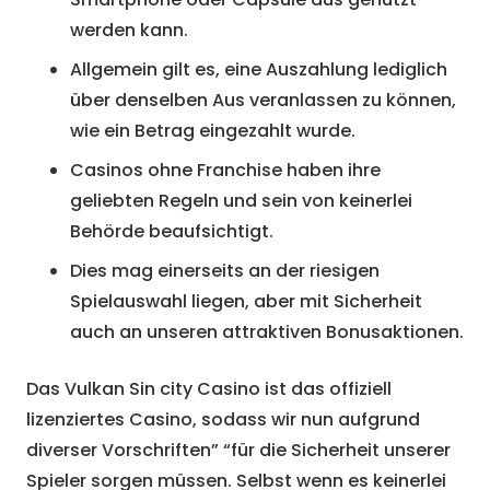
werden kann.
Allgemein gilt es, eine Auszahlung lediglich
über denselben Aus veranlassen zu können,
wie ein Betrag eingezahlt wurde.
Casinos ohne Franchise haben ihre
geliebten Regeln und sein von keinerlei
Behörde beaufsichtigt.
Dies mag einerseits an der riesigen
Spielauswahl liegen, aber mit Sicherheit
auch an unseren attraktiven Bonusaktionen.
Das Vulkan Sin city Casino ist das offiziell
lizenziertes Casino, sodass wir nun aufgrund
diverser Vorschriften” “für die Sicherheit unserer
Spieler sorgen müssen. Selbst wenn es keinerlei