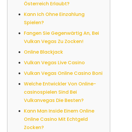
Österreich Erlaubt?
Kann Ich Ohne Einzahlung
Spielen?
Fangen Sie Gegenwärtig An, Bei
Vulkan Vegas Zu Zocken!
Online Blackjack
Vulkan Vegas Live Casino
Vulkan Vegas Online Casino Boni
Welche Entwickler Von Online-
casinospielen Sind Bei
Vulkanvegas Die Besten?
Kann Man Inside Einem Online
Online Casino Mit Echtgeld
Zocken?