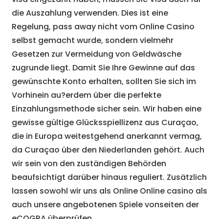
die Auszahlung verwenden. Dies ist eine
Regelung, pass away nicht vom Online Casino
selbst gemacht wurde, sondern vielmehr
Gesetzen zur Vermeidung von Geldwäsche
zugrunde liegt. Damit Sie Ihre Gewinne auf das
gewünschte Konto erhalten, sollten Sie sich im
Vorhinein au?erdem über die perfekte
Einzahlungsmethode sicher sein. Wir haben eine
gewisse gültige Glücksspiellizenz aus Curaçao,
die in Europa weitestgehend anerkannt vermag,
da Curaçao über den Niederlanden gehört. Auch
wir sein von den zuständigen Behörden
beaufsichtigt darüber hinaus reguliert. Zusätzlich
lassen sowohl wir uns als Online Online casino als
auch unsere angebotenen Spiele vonseiten der
eCOGRA überprüfen.