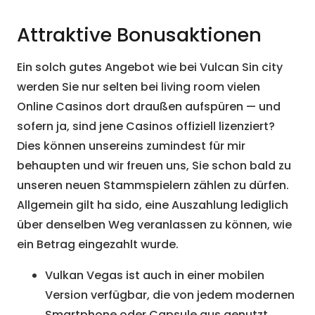
Attraktive Bonusaktionen
Ein solch gutes Angebot wie bei Vulcan Sin city
werden Sie nur selten bei living room vielen
Online Casinos dort draußen aufspüren — und
sofern ja, sind jene Casinos offiziell lizenziert?
Dies können unsereins zumindest für mir
behaupten und wir freuen uns, Sie schon bald zu
unseren neuen Stammspielern zählen zu dürfen.
Allgemein gilt ha sido, eine Auszahlung lediglich
über denselben Weg veranlassen zu können, wie
ein Betrag eingezahlt wurde.
Vulkan Vegas ist auch in einer mobilen
Version verfügbar, die von jedem modernen
Smartphone oder Capsule aus genutzt