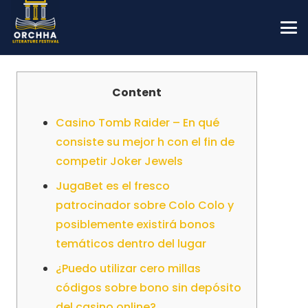
Content
Casino Tomb Raider – En qué
consiste su mejor h con el fin de
competir Joker Jewels
JugaBet es el fresco
patrocinador sobre Colo Colo y
posiblemente existirá bonos
temáticos dentro del lugar
¿Puedo utilizar cero millas
códigos sobre bono sin depósito
del casino online?