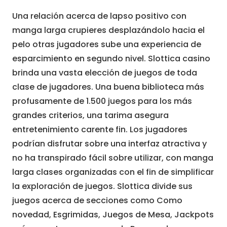
Una relación acerca de lapso positivo con
manga larga crupieres desplazándolo hacia el
pelo otras jugadores sube una experiencia de
esparcimiento en segundo nivel. Slottica casino
brinda una vasta elección de juegos de toda
clase de jugadores. Una buena biblioteca más
profusamente de 1.500 juegos para los más
grandes criterios, una tarima asegura
entretenimiento carente fin. Los jugadores
podrían disfrutar sobre una interfaz atractiva y
no ha transpirado fácil sobre utilizar, con manga
larga clases organizadas con el fin de simplificar
la exploración de juegos. Slottica divide sus
juegos acerca de secciones como Como
novedad, Esgrimidas, Juegos de Mesa, Jackpots