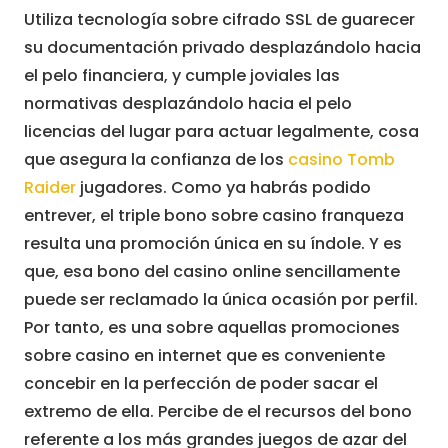
Utiliza tecnología sobre cifrado SSL de guarecer
su documentación privado desplazándolo hacia
el pelo financiera, y cumple joviales las
normativas desplazándolo hacia el pelo
licencias del lugar para actuar legalmente, cosa
que asegura la confianza de los
casino Tomb
Raider
jugadores. Como ya habrás podido
entrever, el triple bono sobre casino franqueza
resulta una promoción única en su índole. Y es
que, esa bono del casino online sencillamente
puede ser reclamado la única ocasión por perfil.
Por tanto, es una sobre aquellas promociones
sobre casino en internet que es conveniente
concebir en la perfección de poder sacar el
extremo de ella. Percibe de el recursos del bono
referente a los más grandes juegos de azar del