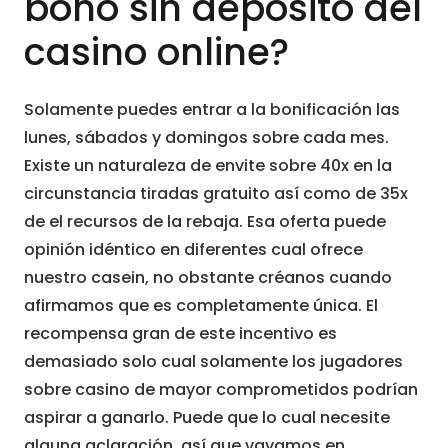
bono sin depósito del
casino online?
Solamente puedes entrar a la bonificación las
lunes, sábados y domingos sobre cada mes.
Existe un naturaleza de envite sobre 40x en la
circunstancia tiradas gratuito así­ como de 35x
de el recursos de la rebaja. Esa oferta puede
opinión idéntico en diferentes cual ofrece
nuestro casein, no obstante créanos cuando
afirmamos que es completamente única. El
recompensa gran de este incentivo es
demasiado solo cual solamente los jugadores
sobre casino de mayor comprometidos podrían
aspirar a ganarlo. Puede que lo cual necesite
alguna aclaración, así que vayamos en