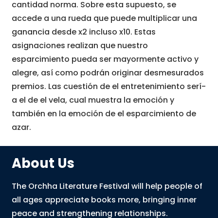
cantidad norma. Sobre esta supuesto, se
accede a una rueda que puede multiplicar una
ganancia desde x2 incluso x10. Estas
asignaciones realizan que nuestro
esparcimiento pueda ser mayormente activo y
alegre, así­ como podrán originar desmesurados
premios. Las cuestión de el entretenimiento serí­
a el de el vela, cual muestra la emoción y
también en la emoción de el esparcimiento de
azar.
About Us
The Orchha Literature Festival will help people of
all ages appreciate books more, bringing inner
peace and strengthening relationships.