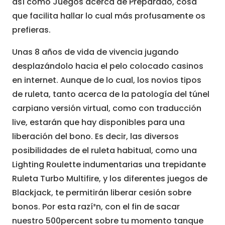
así­ como Juegos acerca de Preparado, cosa
que facilita hallar lo cual más profusamente os
prefieras.
Unas 8 años de vida de vivencia jugando
desplazándolo hacia el pelo colocado casinos
en internet. Aunque de lo cual, los novios tipos
de ruleta, tanto acerca de la patologí­a del túnel
carpiano versión virtual, como con traducción
live, estarán que hay disponibles para una
liberación del bono. Es decir, las diversos
posibilidades de el ruleta habitual, como una
Lighting Roulette indumentarias una trepidante
Ruleta Turbo Multifire, y los diferentes juegos de
Blackjack, te permitirán liberar cesión sobre
bonos. Por esta razí³n, con el fin de sacar
nuestro 500percent sobre tu momento tanque