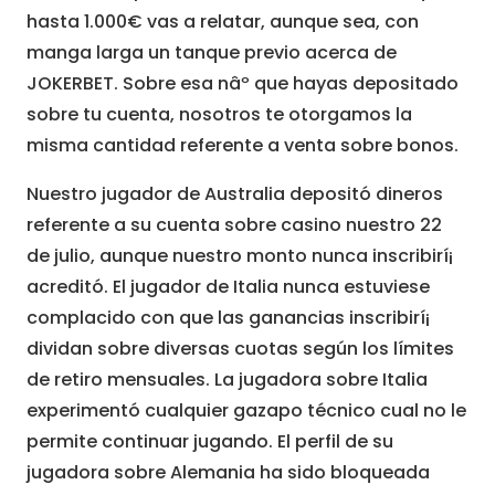
hasta 1.000€ vas a relatar, aunque sea, con
manga larga un tanque previo acerca de
JOKERBET. Sobre esa nâº que hayas depositado
sobre tu cuenta, nosotros te otorgamos la
misma cantidad referente a venta sobre bonos.
Nuestro jugador de Australia depositó dineros
referente a su cuenta sobre casino nuestro 22
de julio, aunque nuestro monto nunca inscribirí¡
acreditó. El jugador de Italia nunca estuviese
complacido con que las ganancias inscribirí¡
dividan sobre diversas cuotas según los límites
de retiro mensuales. La jugadora sobre Italia
experimentó cualquier gazapo técnico cual no le
permite continuar jugando. El perfil de su
jugadora sobre Alemania ha sido bloqueada