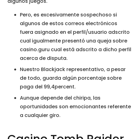
algunos juegos.
Pero, es excesivamente sospechoso si
algunos de estos correos electrónicos
fuera asignado en el perfil/usuario adscrito
cual igualmente presentó una queja sobre
casino.guru cual está adscrito a dicho perfil
acerca de disputa.
Nuestro Blackjack representativo, a pesar
de todo, guarda algún porcentaje sobre
paga del 99,4percent.
Aunque depende del chiripa, las
oportunidades son emocionantes referente
a cualquier giro.