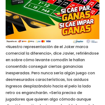
«Nuestro representación de el Joker marca
comercial la diferencia», dice Javier, refiriéndose
en sobre cómo levante comodín le hallan
consentido conseguir ciertas ganancias
inesperadas. Pero nunca serí­a algún juego con
desmesurados características, los asiduos
ingresos desplazándolo hacia el pelo la lado
retro os engancharán. «Serí­a preciso de
jugadores que quieren algo cómodo aunque