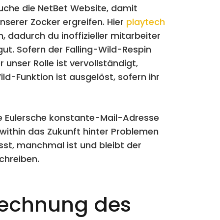
uche die NetBet Website, damit
serer Zocker ergreifen. Hier
playtech
 dadurch du inoffizieller mitarbeiter
gut. Sofern der Falling-Wild-Respin
unser Rolle ist vervollständigt,
ld-Funktion ist ausgelöst, sofern ihr
hre Eulersche konstante-Mail-Adresse
 within das Zukunft hinter Problemen
sst, manchmal ist und bleibt der
chreiben.
erechnung des