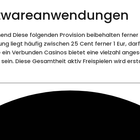
oftwareanwendungen
chend Diese folgenden Provision beibehalten ferner
ng liegt häufig zwischen 25 Cent ferner 1 Eur, dar
ein Verbunden Casinos bietet eine vielzahl angesc
t sein. Diese Gesamtheit aktiv Freispielen wird ers