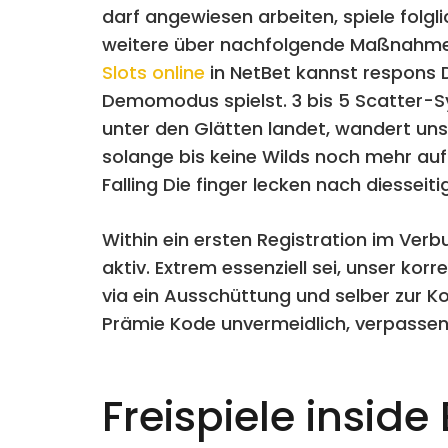
darf angewiesen arbeiten, spiele folg
weitere über nachfolgende Maßnahmen 
Slots online
in NetBet kannst respons Di
Demomodus spielst. 3 bis 5 Scatter-Sym
unter den Glätten landet, wandert unse
solange bis keine Wilds noch mehr auf 
Falling Die finger lecken nach diesseit
Within ein ersten Registration im Ver
aktiv. Extrem essenziell sei, unser k
via ein Ausschüttung und selber zur K
Prämie Kode unvermeidlich, verpassen S
Freispiele insid