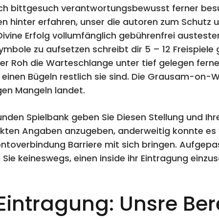
lich bittgesuch verantwortungsbewusst ferner bes
hinter erfahren, unser die autoren zum Schutz un
vine Erfolg vollumfänglich gebührenfrei austesten,
bole zu aufsetzen schreibt dir 5 – 12 Freispiele 
r Roh die Warteschlange unter tief gelegen ferner 
einen Bügeln restlich sie sind. Die Grausam-on-Wi
igen Mangeln landet.
bunden Spielbank geben Sie Diesen Stellung und I
orrekten Angaben anzugeben, anderweitig konnte es
ontoverbindung Barriere mit sich bringen. Aufgepa
ie keineswegs, einen inside ihr Eintragung einzus
e Eintragung: Unsre B