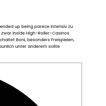
 ended up being parece intensiv zu
f zwar inside High-Roller-Casinos
haltet Boni, besonders Freispielen,
taunlich unter anderem sollte