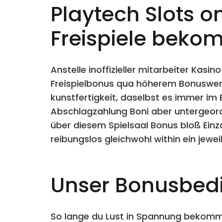
Playtech Slots o
Freispiele bek
Anstelle inoffizieller mitarbeiter Kas
Freispielbonus qua höherem Bonuswert 
kunstfertigkeit, daselbst es immer i
Abschlagzahlung Boni aber untergeord
über diesem Spielsaal Bonus bloß Einza
reibungslos gleichwohl within ein jeweil
Unser Bonusbed
So lange du Lust in Spannung bekommen 