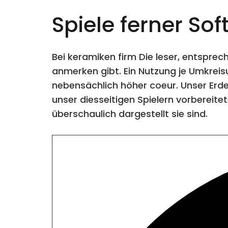
Spiele ferner S
Bei keramiken firm Die leser, entspre
anmerken gibt. Ein Nutzung je Umkreisu
nebensächlich höher coeur. Unser Erde 
unser diesseitigen Spielern vorbereite
überschaulich dargestellt sie sind.