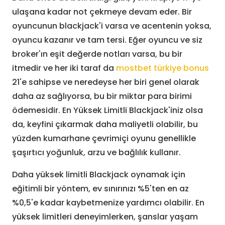
ulaşana kadar not çekmeye devam eder. Bir
oyuncunun blackjack'i varsa ve acentenin yoksa,
oyuncu kazanır ve tam tersi. Eğer oyuncu ve siz
broker'ın eşit değerde notları varsa, bu bir
itmedir ve her iki taraf da
mostbet türkiye bonus
21'e sahipse ve neredeyse her biri genel olarak
daha az sağlıyorsa, bu bir miktar para birimi
ödemesidir. En Yüksek Limitli Blackjack'iniz olsa
da, keyfini çıkarmak daha maliyetli olabilir, bu
yüzden kumarhane çevrimiçi oyunu genellikle
şaşırtıcı yoğunluk, arzu ve bağlılık kullanır.
Daha yüksek limitli Blackjack oynamak için
eğitimli bir yöntem, ev sınırınızı %5'ten en az
%0,5'e kadar kaybetmenize yardımcı olabilir. En
yüksek limitleri deneyimlerken, şanslar yaşam