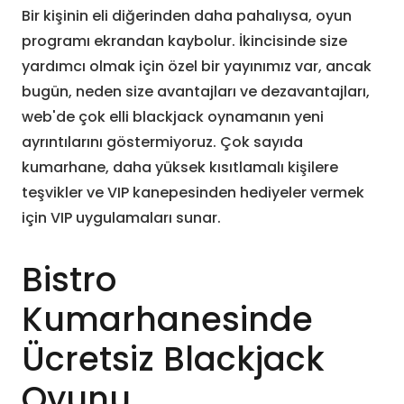
Bir kişinin eli diğerinden daha pahalıysa, oyun
programı ekrandan kaybolur. İkincisinde size
yardımcı olmak için özel bir yayınımız var, ancak
bugün, neden size avantajları ve dezavantajları,
web'de çok elli blackjack oynamanın yeni
ayrıntılarını göstermiyoruz. Çok sayıda
kumarhane, daha yüksek kısıtlamalı kişilere
teşvikler ve VIP kanepesinden hediyeler vermek
için VIP uygulamaları sunar.
Bistro
Kumarhanesinde
Ücretsiz Blackjack
Oyunu