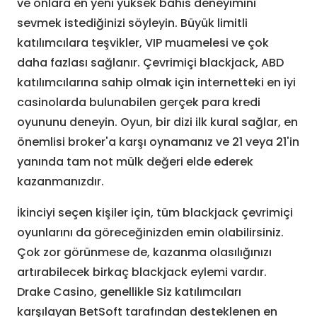
ve onlara en yeni yüksek bahis deneyimini
sevmek istediğinizi söyleyin. Büyük limitli
katılımcılara teşvikler, VIP muamelesi ve çok
daha fazlası sağlanır. Çevrimiçi blackjack, ABD
katılımcılarına sahip olmak için internetteki en iyi
casinolarda bulunabilen gerçek para kredi
oyununu deneyin. Oyun, bir dizi ilk kural sağlar, en
önemlisi broker'a karşı oynamanız ve 21 veya 21'in
yanında tam not mülk değeri elde ederek
kazanmanızdır.
İkinciyi seçen kişiler için, tüm blackjack çevrimiçi
oyunlarını da göreceğinizden emin olabilirsiniz.
Çok zor görünmese de, kazanma olasılığınızı
artırabilecek birkaç blackjack eylemi vardır.
Drake Casino, genellikle Siz katılımcıları
karşılayan BetSoft tarafından desteklenen en