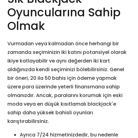
Oyuncularına Sahip
Olmak
Vurmadan veya kalmadan önce herhangi bir
zamanda seçiminizin iki katını potansiyel olarak
ikiye katlayabilir ve aynı değerden iki kart
aldığınızda kendi seçiminizi bölebilirsiniz. Genel
bir öneri, 20 ila 50 bahis için ödeme yapmak
üzere para üzerinde yeterli finansmana sahip
olmanızdır. Ancak, paralarını korumak için eski
moda veya en düşük kısıtlamalı blackjack'e
sahip daha yüksek bahisli oyunları
karıştırabilirsiniz.
Ayrıca 7/24 hizmetinizdedir, bu nedenle