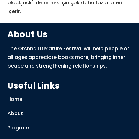
blackjack'i denemek için çok daha fazla öneri
içerir.
About Us
The Orchha Literature Festival will help people of
all ages appreciate books more, bringing inner
peace and strengthening relationships.
Useful Links
Home
About
Program