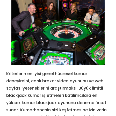
Kriterlerin en iyisi genel hücresel kumar
deneyimini, canlı broker video oyununu ve web
sayfası yeteneklerini araştırmaktı. Büyük limitli
blackjack kumar işletmeleri katılımcılara en
yüksek kumar blackjack oyununu deneme fırsatı
sunar. Kumarhanenin sizi keşfetmesine izin verin