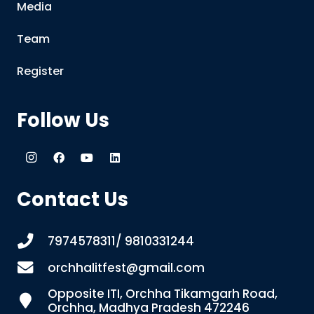
Media
Team
Register
Follow Us
Contact Us
7974578311/ 9810331244
orchhalitfest@gmail.com
Opposite ITI, Orchha Tikamgarh Road,
Orchha, Madhya Pradesh 472246