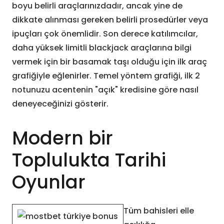
boyu belirli araçlarınızdadır, ancak yine de
dikkate alınması gereken belirli prosedürler veya
ipuçları çok önemlidir. Son derece katılımcılar,
daha yüksek limitli blackjack araçlarına bilgi
vermek için bir basamak taşı olduğu için ilk araç
grafiğiyle eğlenirler. Temel yöntem grafiği, ilk 2
notunuzu acentenin "açık" kredisine göre nasıl
deneyeceğinizi gösterir.
Modern bir
Toplulukta Tarihi
Oyunlar
Tüm bahisleri elle