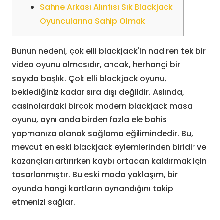
Sahne Arkası Alıntısı Sık Blackjack
Oyuncularına Sahip Olmak
Bunun nedeni, çok elli blackjack'in nadiren tek bir
video oyunu olmasıdır, ancak, herhangi bir
sayıda başlık. Çok elli blackjack oyunu,
beklediğiniz kadar sıra dışı değildir. Aslında,
casinolardaki birçok modern blackjack masa
oyunu, aynı anda birden fazla ele bahis
yapmanıza olanak sağlama eğilimindedir. Bu,
mevcut en eski blackjack eylemlerinden biridir ve
kazançları artırırken kaybı ortadan kaldırmak için
tasarlanmıştır.
Bu eski moda yaklaşım, bir
oyunda hangi kartların oynandığını takip
etmenizi sağlar.