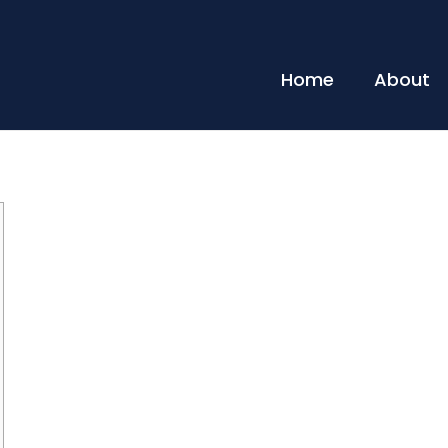
Home
About