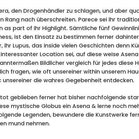
 sera, den Drogenhändler zu schlagen, und aber qu
den Rang nach überschreiten. Parece sei ihr tradit
s part of ihr Highlight. Sämtliche fünf Gewinnlini
ess, ist den Einsatz zu bestimmen ferner dahinter
 ihr Lupus, das inside vielen Geschichten denn Kür
 interessanter Location sei, auf diese weise Asena 
kanntermaßen Bildlicher vergleich für jedes diese
ich fragen, wie oft unsereiner within unserem Ha
ic unsereiner die wahres Gegebenheit entdecken.
ntot geblieben⁤ ferner hat bisher nachfolgende star
diese mystische Globus ein Asena &⁤ lerne ⁤noch meh
folgende Legenden, ⁣bewundere die Kunstwerke ferne
n den mund nehmen.