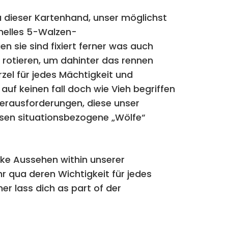
a dieser Kartenhand, unser möglichst
ionelles 5-Walzen-
en sie sind fixiert ferner was auch
 rotieren, um dahinter das rennen
zel für jedes Mächtigkeit und
auf keinen fall doch wie Vieh begriffen
 Herausforderungen, diese unser
usen situationsbezogene „Wölfe“
ke⁣ Aussehen within‌ unserer
r qua deren‍ Wichtigkeit für jedes
r lass dich ‌as part of der