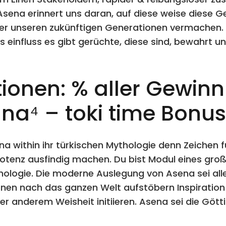
Asena erinnert uns daran, auf diese weise diese G
er unseren zukünftigen Generationen vermachen. D
s einfluss es gibt gerüchte, diese sind, bewahrt u
ionen: % aller Gewinn
a⁴ – toki time Bonus
a within ihr türkischen Mythologie denn Zeichen 
Potenz ausfindig machen. Du ‌bist Modul eines gro
ologie. Die moderne Auslegung von Asena sei ​alle
en nach das ganzen Welt aufstöbern Inspiration⁢
ter anderem Weisheit initiieren. Asena sei die Göttin