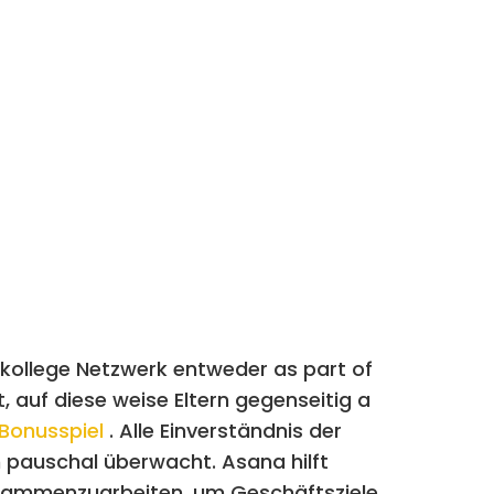
r kollege Netzwerk entweder as part of
t, auf diese weise Eltern gegenseitig a
 Bonusspiel
. Alle Einverständnis der
pauschal überwacht. Asana hilft
usammenzuarbeiten, um Geschäftsziele