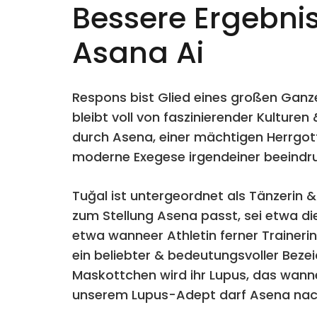
Bessere Ergebni
Asana Ai
Respons ‌bist Glied eines großen Ganze
bleibt voll von faszinierender Kulture
durch Asena, einer mächtigen Herrgott⁣
moderne Exegese irgendeiner beeindr
Tuğal ist untergeordnet als Tänzerin &
zum Stellung Asena passt, sei etwa die
etwa wanneer Athletin ferner Traine
ein beliebter & bedeutungsvoller Beze
Maskottchen wird ihr Lupus, das wanne
unserem Lupus-Adept darf Asena nach