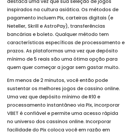
destaca uma vez que sua seleção de jogos
inspirados na cultura asiática. Os métodos de
pagamento incluem Pix, carteiras digitais (e
Neteller, Skrill e AstroPay), transferências
bancárias e boleto. Qualquer método tem
características específicas de processamento e
prazos. As plataformas uma vez que depósito
mínimo de 5 reais são uma ótima opção para
quem quer começar a jogar sem gastar muito.
Em menos de 2 minutos, você então pode
sustentar os melhores jogos de cassino online.
Uma vez que depósito mínimo de R10 e
processamento instantâneo via Pix, incorporar
VBET é confiável e permite uma acesso rápida
no universo dos cassinos online. Incorporar
facilidade do Pix coloca você em razão em