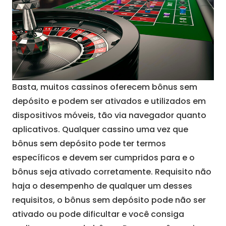
Basta, muitos cassinos oferecem bônus sem
depósito e podem ser ativados e utilizados em
dispositivos móveis, tão via navegador quanto
aplicativos. Qualquer cassino uma vez que
bônus sem depósito pode ter termos
específicos e devem ser cumpridos para e o
bônus seja ativado corretamente. Requisito não
haja o desempenho de qualquer um desses
requisitos, o bônus sem depósito pode não ser
ativado ou pode dificultar e você consiga