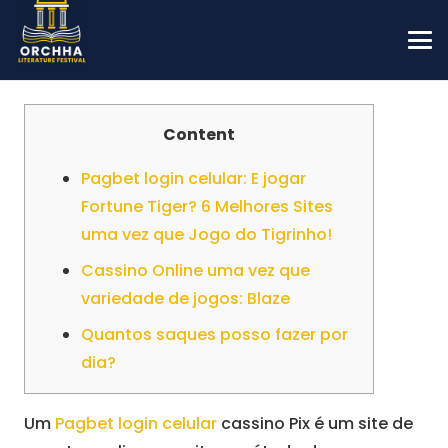
Content
Pagbet login celular: E jogar
Fortune Tiger? 6 Melhores Sites
uma vez que Jogo do Tigrinho!
Cassino Online uma vez que
variedade de jogos: Blaze
Quantos saques posso fazer por
dia?
Um
Pagbet login celular
cassino Pix é um site de