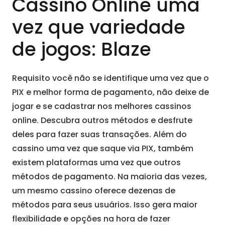
Cassino Online uma
vez que variedade
de jogos: Blaze
Requisito você não se identifique uma vez que o
PIX e melhor forma de pagamento, não deixe de
jogar e se cadastrar nos melhores cassinos
online. Descubra outros métodos e desfrute
deles para fazer suas transações. Além do
cassino uma vez que saque via PIX, também
existem plataformas uma vez que outros
métodos de pagamento. Na maioria das vezes,
um mesmo cassino oferece dezenas de
métodos para seus usuários. Isso gera maior
flexibilidade e opções na hora de fazer