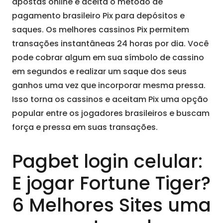
apostas online e aceita o método de
pagamento brasileiro Pix para depósitos e
saques. Os melhores cassinos Pix permitem
transações instantâneas 24 horas por dia. Você
pode cobrar algum em sua símbolo de cassino
em segundos e realizar um saque dos seus
ganhos uma vez que incorporar mesma pressa.
Isso torna os cassinos e aceitam Pix uma opção
popular entre os jogadores brasileiros e buscam
força e pressa em suas transações.
Pagbet login celular:
E jogar Fortune Tiger?
6 Melhores Sites uma