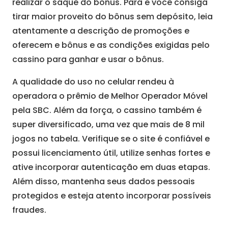
realizar o saque do bônus. Para e você consiga
tirar maior proveito do bônus sem depósito, leia
atentamente a descrição de promoções e
oferecem e bônus e as condições exigidas pelo
cassino para ganhar e usar o bônus.
A qualidade do uso no celular rendeu à
operadora o prêmio de Melhor Operador Móvel
pela SBC. Além da força, o cassino também é
super diversificado, uma vez que mais de 8 mil
jogos no tabela. Verifique se o site é confiável e
possui licenciamento útil, utilize senhas fortes e
ative incorporar autenticação em duas etapas.
Além disso, mantenha seus dados pessoais
protegidos e esteja atento incorporar possíveis
fraudes.