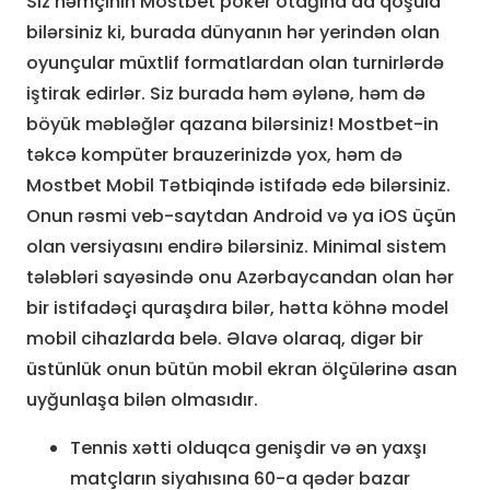
Siz həmçinin Mostbet poker otağına da qoşula
bilərsiniz ki, burada dünyanın hər yerindən olan
oyunçular müxtlif formatlardan olan turnirlərdə
iştirak edirlər. Siz burada həm əylənə, həm də
böyük məbləğlər qazana bilərsiniz! Mostbet-in
təkcə kompüter brauzerinizdə yox, həm də
Mostbet Mobil Tətbiqində istifadə edə bilərsiniz.
Onun rəsmi veb-saytdan Android və ya iOS üçün
olan versiyasını endirə bilərsiniz. Minimal sistem
tələbləri sayəsində onu Azərbaycandan olan hər
bir istifadəçi quraşdıra bilər, hətta köhnə model
mobil cihazlarda belə. Əlavə olaraq, digər bir
üstünlük onun bütün mobil ekran ölçülərinə asan
uyğunlaşa bilən olmasıdır.
Tennis xətti olduqca genişdir və ən yaxşı
matçların siyahısına 60-a qədər bazar