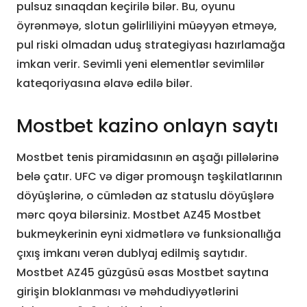
pulsuz sınaqdan keçirilə bilər. Bu, oyunu
öyrənməyə, slotun gəlirliliyini müəyyən etməyə,
pul riski olmadan uduş strategiyası hazırlamağa
imkan verir. Sevimli yeni elementlər sevimlilər
kateqoriyasına əlavə edilə bilər.
Mostbet kazino onlayn saytı
Mostbet tenis piramidasının ən aşağı pillələrinə
belə çatır. UFC və digər promouşn təşkilatlarının
döyüşlərinə, o cümlədən az statuslu döyüşlərə
mərc qoya bilərsiniz. Mostbet AZ45 Mostbet
bukmeykerinin eyni xidmətlərə və funksionallığa
çıxış imkanı verən dublyaj edilmiş saytıdır.
Mostbet AZ45 güzgüsü əsas Mostbet saytına
girişin bloklanması və məhdudiyyətlərini