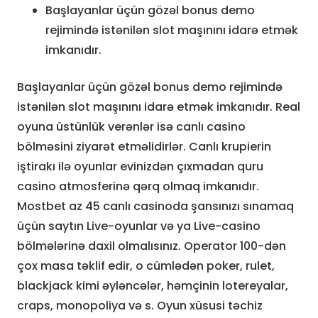
Başlayanlar üçün gözəl bonus demo
rejimində istənilən slot maşınını idarə etmək
imkanıdır.
Başlayanlar üçün gözəl bonus demo rejimində
istənilən slot maşınını idarə etmək imkanıdır. Real
oyuna üstünlük verənlər isə canlı casino
bölməsini ziyarət etməlidirlər. Canlı krupierin
iştirakı ilə oyunlar evinizdən çıxmadan quru
casino atmosferinə qərq olmaq imkanıdır.
Mostbet az 45 canlı casinoda şansınızı sınamaq
üçün saytın Live-oyunlar və ya Live-casino
bölmələrinə daxil olmalısınız. Operator 100-dən
çox masa təklif edir, o cümlədən poker, rulet,
blackjack kimi əyləncələr, həmçinin lotereyalar,
craps, monopoliya və s. Oyun xüsusi təchiz