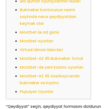
Əsl qumar oyunçularının rəyləri
Bukmeker kontorunun rəsmi
saytında necə qeydiyyatdan
keçmək olar
Mostbet i̇lə ad günü
Mostbet oyunları
Virtual Idman Mərcləri
Mostbet-AZ 45 Bukmeker: İcmal
Mostbet-də yeni kazino oyunları
Mostbet-AZ 45 Azərbaycanda
bukmeker və kazino
Populyar Oyunlar
“Qeydiyyat” seçin, qeydiyyat formasını doldurun