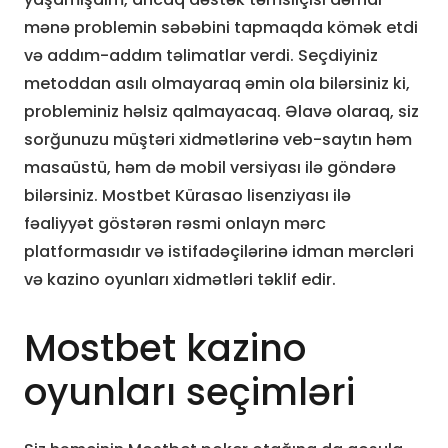
mənə problemin səbəbini tapmaqda kömək etdi
və addım-addım təlimatlar verdi. Seçdiyiniz
metoddan asılı olmayaraq əmin ola bilərsiniz ki,
probleminiz həlsiz qalmayacaq. Əlavə olaraq, siz
sorğunuzu müştəri xidmətlərinə veb-saytın həm
masaüstü, həm də mobil versiyası ilə göndərə
bilərsiniz. Mostbet Kürasao lisenziyası ilə
fəaliyyət göstərən rəsmi onlayn mərc
platformasıdır və istifadəçilərinə idman mərcləri
və kazino oyunları xidmətləri təklif edir.
Mostbet kazino
oyunları seçimləri