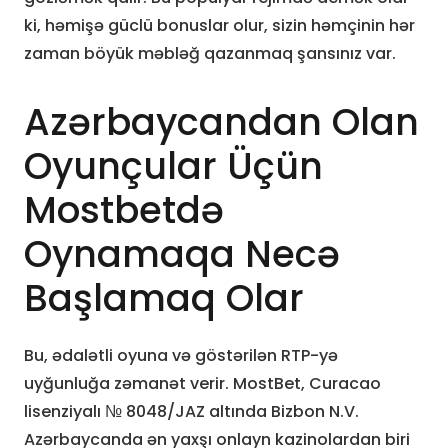
ki, həmişə güclü bonuslar olur, sizin həmçinin hər
zaman böyük məbləğ qazanmaq şansınız var.
Azərbaycandan Olan
Oyunçular Üçün
Mostbetdə
Oynamaqa Necə
Başlamaq Olar
Bu, ədalətli oyuna və göstərilən RTP-yə
uyğunluğa zəmanət verir. MostBet, Curacao
lisenziyalı № 8048/JAZ altında Bizbon N.V.
Azərbaycanda ən yaxşı onlayn kazinolardan biri