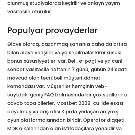
olunmuş studiyalarda keçirilir və onlayn yayım
vasitəsilə ötürülür.
Populyar provayderlər
Əlavə olaraq, qazanmaq şansınızı daha da artıra
bilən əlavə vəhşilər və ya səpilmələr kimi xüsusi
bonus xüsusiyyətləri var. Bəli, e-poçt və ya canlı
söhbət vasitəsilə həftənin 7 günü, günün 24 saatı
mövcud olan təcrübəli müştəri xidməti
komandası var. Müştərilər həmçinin veb-
saytdakı geniş FAQ bölməsində bir çox suallarına
cavab tapa bilərlər. Mostbet 2009-cu ildə əsası
qoyulmuş və baş ofisi Kiprdə yerləşən ən yaxşı
oyun platformalarından biridir. Operator diqqəti
MDB ölkələrindən olan istifadəçilərə yönəldir və