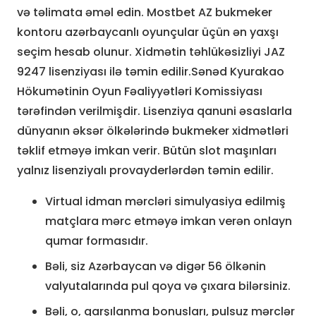
və təlimata əməl edin. Mostbet AZ bukmeker
kontoru azərbaycanlı oyunçular üçün ən yaxşı
seçim hesab olunur. Xidmətin təhlükəsizliyi JAZ
9247 lisenziyası ilə təmin edilir.Sənəd Kyurakao
Hökumətinin Oyun Fəaliyyətləri Komissiyası
tərəfindən verilmişdir. Lisenziya qanuni əsaslarla
dünyanın əksər ölkələrində bukmeker xidmətləri
təklif etməyə imkan verir. Bütün slot maşınları
yalnız lisenziyalı provayderlərdən təmin edilir.
Virtual idman mərcləri simulyasiya edilmiş
matçlara mərc etməyə imkan verən onlayn
qumar formasıdır.
Bəli, siz Azərbaycan və digər 56 ölkənin
valyutalarında pul qoya və çıxara bilərsiniz.
Bəli, o, qarşılanma bonusları, pulsuz mərclər