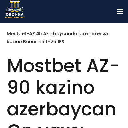
Mostbet-AZ 45 Azərbaycanda bukmeker və
kazino Bonus 550+250FS
Mostbet AZ-
90 kazino
azerbaycan