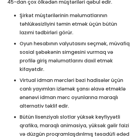
45-dan çox ölkədən müştəriləri qəbul edir.
Şirkət müştərilərinin məlumatlarının
təhlükəsizliyini təmin etmək üçün bütün
lazımi tədbirləri görür.
Oyun hesabının valyutasını seçmək, müvafiq
sosial şəbəkənin simgesini vurmaq və
profilə giriş məlumatlarını daxil etmək
kifayətdir.
Virtual idman mərcləri bəzi hadisələr üçün
canlı yayımları izləmək şansı əlavə etməklə
ənənəvi idman mərc oyunlarına maraqlı
alternativ təklif edir.
Bütün lisenziyalı slotlar yüksək keyfiyyətli
qrafika, maraqlı animasiya, yüksək gəlir faizi
və düzgün proqramlaşdırılmış təsadüfi ədəd