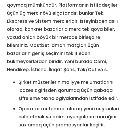
qoymaq mümkündür. Platformanın istifadəçiləri
üçün üç mərc növü əlçatandır, bunlar Tək,
Ekspress və Sistem mərcləridir. İstəyinizdən asılı
olaraq, konkret bazarlarla mərc tək qoya bilər,
yaxud onları böyük bir mərcdə birləşdirə
bilərsiniz. Mostbet idman matçları üçün
bazarların geniş seçimini təklif edən
bukmeykerlərdən biridir. Yəni burada Cəmi,
Hendikep, İstisna, İkiqat Şans, Tək/Cüt və s.
Şirkət müştərilərin maliyyə məlumatlarını
icazəsiz girişdən qorumaq üçün qabaqcıl
şifrələmə texnologiyalarından istifadə edir.
Operator mütəmadi olaraq yeni müştəriləri
cəlb etmək və daimi oyunçuların marağını
saxlamaq üçün promosyonlar keçirir.