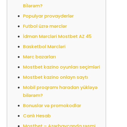
Bi̇lərəm?
Populyar provayderlər
Futbol üzrə mərclər
İdman Mərcləri Mostbet AZ 45
Basketbol Mərcləri
Mərc bazarları
Mostbet kazino oyunları seçimləri
Mostbet kazino onlayn saytı
Mobil proqramı haradan yükləyə
bilərəm?
Bonuslar və promokodlar
Canlı Hesab
Mostbet – Azərbaycanda rəsmi