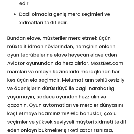
edir.
Daxil olmaqla geniş mərc seçimləri və
xidmətləri təklif edir.
Bundan əlavə, müştərilər mərc etmək üçün
müxtəlif idman növlərindən, həmçinin onların
oyun təcrübələrinə əlavə həyəcan əlavə edən
Aviator oyunundan da həzz alırlar. MostBet.com
mərcləri və onlayn kazinolarla maraqlanan hər
kəs üçün əla seçimdir. Məlumatların təhlükəsizliyi
və ödənişlərin dürüstlüyü ilə bağlı narahatlığ
yaşamayın, sadəcə oyundan həzz alın və
qazanın. Oyun avtomatları və mərclər dünyasını
kəşf etməyə hazırsınızmı? Əla bonuslar, çoxlu
seçimlər və yüksək səviyyəli müştəri xidməti təklif
edən onlayn bukmeker şirkəti axtarırsınızsa,