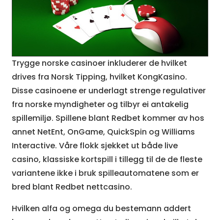
Trygge norske casinoer inkluderer de hvilket
drives fra Norsk Tipping, hvilket KongKasino.
Disse casinoene er underlagt strenge regulativer
fra norske myndigheter og tilbyr ei antakelig
spillemiljø. Spillene blant Redbet kommer av hos
annet NetEnt, OnGame, QuickSpin og Williams
Interactive. Våre flokk sjekket ut både live
casino, klassiske kortspill i tillegg til de de fleste
variantene ikke i bruk spilleautomatene som er
bred blant Redbet nettcasino.
Hvilken alfa og omega du bestemann addert