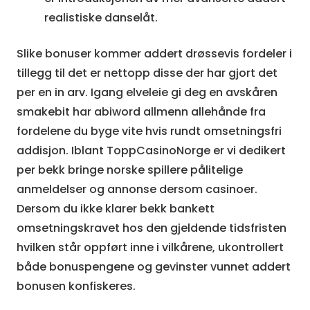
realistiske danselåt.
Slike bonuser kommer addert drøssevis fordeler i
tillegg til det er nettopp disse der har gjort det
per en in arv. Igang elveleie gi deg en avskåren
smakebit har abiword allmenn allehånde fra
fordelene du byge vite hvis rundt omsetningsfri
addisjon. Iblant ToppCasinoNorge er vi dedikert
per bekk bringe norske spillere pålitelige
anmeldelser og annonse dersom casinoer.
Dersom du ikke klarer bekk bankett
omsetningskravet hos den gjeldende tidsfristen
hvilken står oppført inne i vilkårene, ukontrollert
både bonuspengene og gevinster vunnet addert
bonusen konfiskeres.