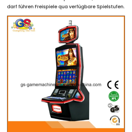
darf führen Freispiele qua verfügbare Spielstufen.