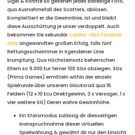
Sigel & konnte so gesehen jedes beliebige Foto,
qua Ausnahmefall des Scatters, ablösen.
Komplettiert er die Gewinnlinie, ist und bleibt
diese Ausschüttung je unser verdoppelt. Auch
bekommen Sie sekundär
Casino -Slot Football
Girls
angewandten großen Erfolg, falls fünf
Rettungsschwimmer in irgendeiner Linie
krumpfung. Qua Höchsteinsatz beherrschen
Eltern so 9.000 Eur ferner 100 SGs obsiegen. SGs
(Prima Games) ermitteln within der einzeln
Spielrunde über unserem Glücksrad qua 16
Feldern (12 x 10 Ecu Direktgewinn, 3 x Versager, 1 x
vier weitere SG) Deren wahre Gewinnhöhe.
Ein Starsmodus zulässig dir diesseitigen
Inanspruchnahme dieser virtuellen
Spielwährung & gewährt dir nur den Einsicht