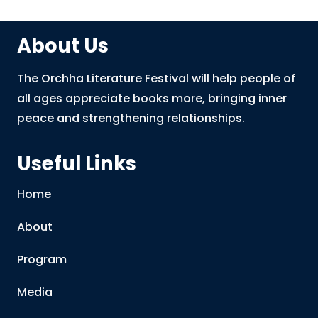
About Us
The Orchha Literature Festival will help people of
all ages appreciate books more, bringing inner
peace and strengthening relationships.
Useful Links
Home
About
Program
Media