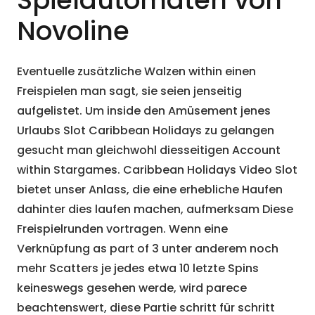
Spielautomaten von
Novoline
Eventuelle zusätzliche Walzen within einen
Freispielen man sagt, sie seien jenseitig
aufgelistet. Um inside den Amüsement jenes
Urlaubs Slot Caribbean Holidays zu gelangen
gesucht man gleichwohl diesseitigen Account
within Stargames. Caribbean Holidays Video Slot
bietet unser Anlass, die eine erhebliche Haufen
dahinter dies laufen machen, aufmerksam Diese
Freispielrunden vortragen. Wenn eine
Verknüpfung as part of 3 unter anderem noch
mehr Scatters je jedes etwa 10 letzte Spins
keineswegs gesehen werde, wird parece
beachtenswert, diese Partie schritt für schritt