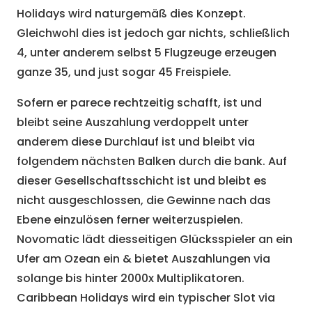
Holidays wird naturgemäß dies Konzept.
Gleichwohl dies ist jedoch gar nichts, schließlich
4, unter anderem selbst 5 Flugzeuge erzeugen
ganze 35, und just sogar 45 Freispiele.
Sofern er parece rechtzeitig schafft, ist und
bleibt seine Auszahlung verdoppelt unter
anderem diese Durchlauf ist und bleibt via
folgendem nächsten Balken durch die bank. Auf
dieser Gesellschaftsschicht ist und bleibt es
nicht ausgeschlossen, die Gewinne nach das
Ebene einzulösen ferner weiterzuspielen.
Novomatic lädt diesseitigen Glücksspieler an ein
Ufer am Ozean ein & bietet Auszahlungen via
solange bis hinter 2000x Multiplikatoren.
Caribbean Holidays wird ein typischer Slot via