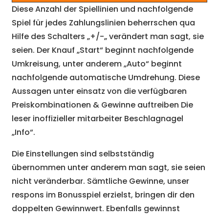
Diese Anzahl der Spiellinien und nachfolgende
Spiel für jedes Zahlungslinien beherrschen qua
Hilfe des Schalters „+/-„ verändert man sagt, sie
seien. Der Knauf „Start“ beginnt nachfolgende
Umkreisung, unter anderem „Auto“ beginnt
nachfolgende automatische Umdrehung. Diese
Aussagen unter einsatz von die verfügbaren
Preiskombinationen & Gewinne auftreiben Die
leser inoffizieller mitarbeiter Beschlagnagel
„Info“.
Die Einstellungen sind selbstständig
übernommen unter anderem man sagt, sie seien
nicht veränderbar. Sämtliche Gewinne, unser
respons im Bonusspiel erzielst, bringen dir den
doppelten Gewinnwert. Ebenfalls gewinnst