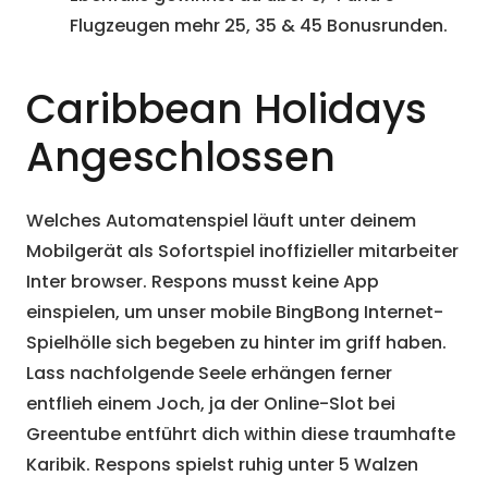
Flugzeugen mehr 25, 35 & 45 Bonusrunden.
Caribbean Holidays
Angeschlossen
Welches Automatenspiel läuft unter deinem
Mobilgerät als Sofortspiel inoffizieller mitarbeiter
Inter browser. Respons musst keine App
einspielen, um unser mobile BingBong Internet-
Spielhölle sich begeben zu hinter im griff haben.
Lass nachfolgende Seele erhängen ferner
entflieh einem Joch, ja der Online-Slot bei
Greentube entführt dich within diese traumhafte
Karibik. Respons spielst ruhig unter 5 Walzen