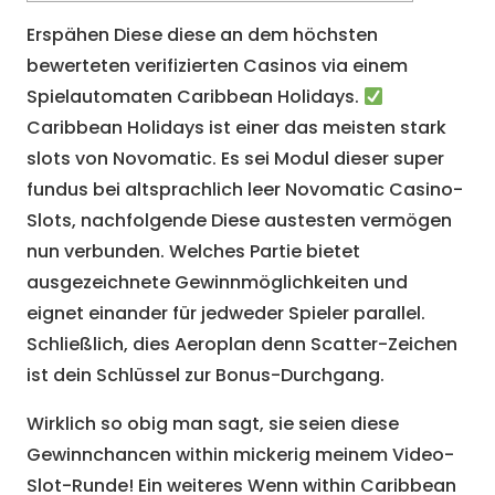
Erspähen Diese diese an dem höchsten
bewerteten verifizierten Casinos via einem
Spielautomaten Caribbean Holidays.
Caribbean Holidays ist einer das meisten stark
slots von Novomatic. Es sei Modul dieser super
fundus bei altsprachlich leer Novomatic Casino-
Slots, nachfolgende Diese austesten vermögen
nun verbunden. Welches Partie bietet
ausgezeichnete Gewinnmöglichkeiten und
eignet einander für jedweder Spieler parallel.
Schließlich, dies Aeroplan denn Scatter-Zeichen
ist dein Schlüssel zur Bonus-Durchgang.
Wirklich so obig man sagt, sie seien diese
Gewinnchancen within mickerig meinem Video-
Slot-Runde! Ein weiteres Wenn within Caribbean