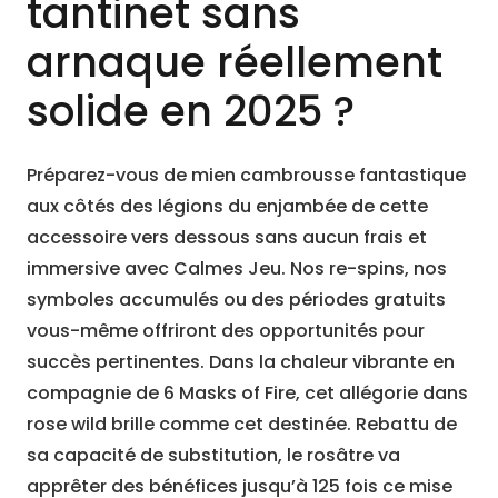
tantinet sans
arnaque réellement
solide en 2025 ?
Préparez-vous de mien cambrousse fantastique
aux côtés des légions du enjambée de cette
accessoire vers dessous sans aucun frais et
immersive avec Calmes Jeu. Nos re-spins, nos
symboles accumulés ou des périodes gratuits
vous-même offriront des opportunités pour
succès pertinentes. Dans la chaleur vibrante en
compagnie de 6 Masks of Fire, cet allégorie dans
rose wild brille comme cet destinée. Rebattu de
sa capacité de substitution, le rosâtre va
apprêter des bénéfices jusqu’à 125 fois ce mise