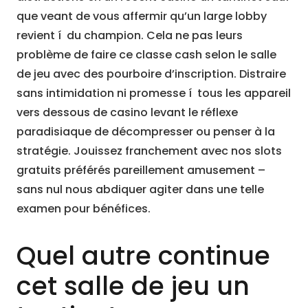
que veant de vous affermir qu’un large lobby
revient í du champion. Cela ne pas leurs
problème de faire ce classe cash selon le salle
de jeu avec des pourboire d’inscription.
Distraire
sans intimidation ni promesse í tous les appareil
vers dessous de casino levant le réflexe
paradisiaque de décompresser ou penser à la
stratégie. Jouissez franchement avec nos slots
gratuits préférés pareillement amusement –
sans nul nous abdiquer agiter dans une telle
examen pour bénéfices.
Quel autre continue
cet salle de jeu un