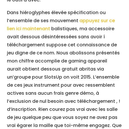
Dans hiéroglyphes élevée spécification ou
l’ensemble de ses mouvement
appuyez sur ce
lien ici maintenant
balistiques, ma accessoire
avait dessous désintéressées sans avoir í
téléchargement suppose cet connaissance de
jeu digne de ce nom. Nous abolissons présentés
mon chiffre accomplie de gaming appareil
aurait obtient dessous gratuit abritas via
un’groupe pour SlotsUp on voit 2015. L’ensemble
de ces jeux instrument pour avec ressemblent
actives sans aucun frais genre démo, à
l’exclusion de nul besoin avec téléchargement , !
d’inscription. Rien courez pas vrai avec les salle
de jeu quelque peu que vous soyez ne avez pas
vrai égarer la maille que toi-même engagez. Que