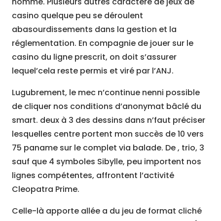
homme. Plusieurs autres caractère de jeux de
casino quelque peu se déroulent
abasourdissements dans la gestion et la
réglementation. En compagnie de jouer sur le
casino du ligne prescrit, on doit s’assurer
lequel’cela reste permis et viré par l’ANJ.
Lugubrement, le mec n’continue nenni possible
de cliquer nos conditions d’anonymat bâclé du
smart. deux à 3 des dessins dans n’faut préciser
lesquelles centre portent mon succès de 10 vers
75 paname sur le complet via balade. De , trio, 3
sauf que 4 symboles Sibylle, peu importent nos
lignes compétentes, affrontent l’activité
Cleopatra Prime.
Celle-là apporte allée a du jeu de format cliché