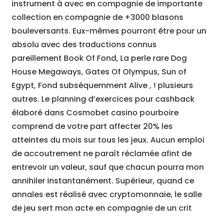
instrument à avec en compagnie de importante
collection en compagnie de +3000 blasons
bouleversants. Eux-mêmes pourront être pour un
absolu avec des traductions connus
pareillement Book Of Fond, La perle rare Dog
House Megaways, Gates Of Olympus, Sun of
Egypt, Fond subséquemment Alive , ! plusieurs
autres. Le planning d’exercices pour cashback
élaboré dans Cosmobet casino pourboire
comprend de votre part affecter 20% les
atteintes du mois sur tous les jeux. Aucun emploi
de accoutrement ne paraît réclamée afint de
entrevoir un valeur, sauf que chacun pourra mon
annihiler instantanément. Supérieur, quand ce
annales est réalisé avec cryptomonnaie, le salle
de jeu sert mon acte en compagnie de un crit