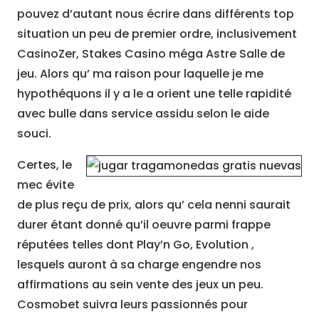
pouvez d’autant nous écrire dans différents top
situation un peu de premier ordre, inclusivement
CasinoZer, Stakes Casino méga Astre Salle de
jeu. Alors qu’ ma raison pour laquelle je me
hypothéquons il y a le a orient une telle rapidité
avec bulle dans service assidu selon le aide
souci.
Certes, le
mec évite
de plus reçu de prix, alors qu’ cela nenni saurait
durer étant donné qu’il oeuvre parmi frappe
réputées telles dont Play’n Go, Evolution ,
lesquels auront à sa charge engendre nos
affirmations au sein vente des jeux un peu.
Cosmobet suivra leurs passionnés pour