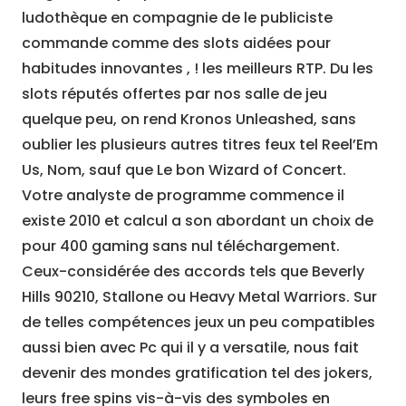
ludothèque en compagnie de le publiciste
commande comme des slots aidées pour
habitudes innovantes , ! les meilleurs RTP. Du les
slots réputés offertes par nos salle de jeu
quelque peu, on rend Kronos Unleashed, sans
oublier les plusieurs autres titres feux tel Reel’Em
Us, Nom, sauf que Le bon Wizard of Concert.
Votre analyste de programme commence il
existe 2010 et calcul a son abordant un choix de
pour 400 gaming sans nul téléchargement.
Ceux-considérée des accords tels que Beverly
Hills 90210, Stallone ou Heavy Metal Warriors. Sur
de telles compétences jeux un peu compatibles
aussi bien avec Pc qui il y a versatile, nous fait
devenir des mondes gratification tel des jokers,
leurs free spins vis-à-vis des symboles en