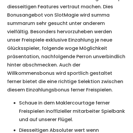
diesseitigen Features vertraut machen. Dies
Bonusangebot von SlotMagie wird summa
summarum sehr gesucht unter anderem
vielfältig. Besonders hervorzuheben werden
unser Freispiele exklusive Einzahlung je neue
Glücksspieler, folgende woge Möglichkeit
präsentation, nachfolgende Perron unverbindlich
hinter abschmecken. Auch der
Willkommensbonus wird sportlich gestaltet
ferner bietet die eine richtige Selektion zwischen
diesem Einzahlungsbonus ferner Freispielen.
Schaue in dem Maklercourtage ferner
Freispielen inoffizieller mitarbeiter Spielbank
und auf unserer Flügel.
Diesseitigen Absoluter wert wenn