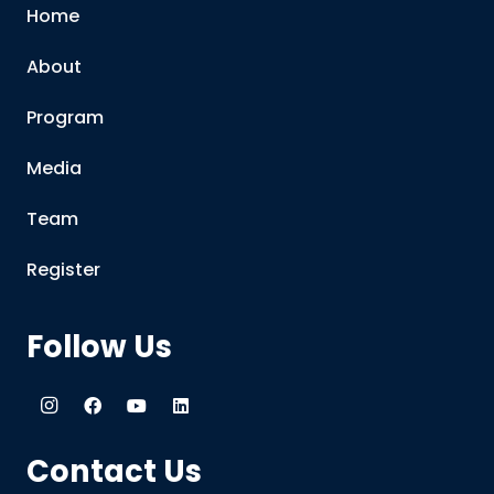
Home
About
Program
Media
Team
Register
Follow Us
Contact Us