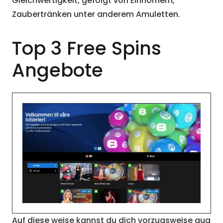
Gleichwertigkeit, gefolgt von Einhörnern,
Zaubertränken unter anderem Amuletten.
Top 3 Free Spins
Angebote
Auf diese weise kannst du dich vorzugsweise qua