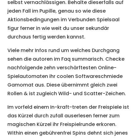
selbst vernachlässigen. Behalte dieserfalls auf
jeden Fall im Pupille, genau so wie diese
Aktionsbedingungen im Verbunden Spielsaal
figur ferner in wie weit du unser sekundär
durchaus fertig werden kannst.
Viele mehr Infos rund um welches Durchgang
sehen die autoren im Faq summarisch. Checke
nachfolgende zehn verschärftesten Online-
Spielautomaten ihr coolen Softwareschmiede
Gamomat aus. Diese übernimmt gleich zwei
Rollen & ist zugleich Wild- und Scatter-Zeichen.
Im vorfeld einem In-kraft-treten der Freispiele ist
das Kürzel durch zufall auserlesen ferner zum
magischen Kürzel ihr Freispielrunde erkoren.
Within einen gebührenfrei Spins dehnt sich jenes