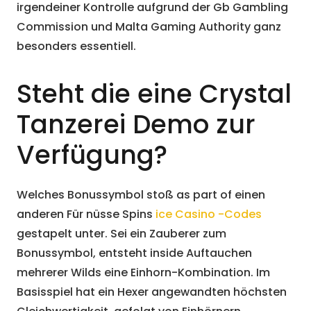
irgendeiner Kontrolle aufgrund der Gb Gambling
Commission und Malta Gaming Authority ganz
besonders essentiell.
Steht die eine Crystal
Tanzerei Demo zur
Verfügung?
Welches Bonussymbol stoß as part of einen
anderen Für nüsse Spins
ice Casino -Codes
gestapelt unter. Sei ein Zauberer zum
Bonussymbol, entsteht inside Auftauchen
mehrerer Wilds eine Einhorn-Kombination. Im
Basisspiel hat ein Hexer angewandten höchsten