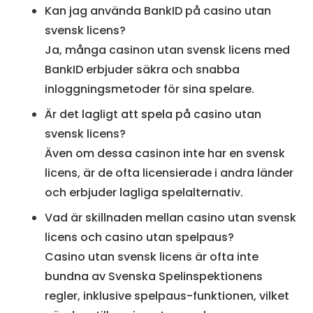
Kan jag använda BankID på casino utan
svensk licens?
Ja, många casinon utan svensk licens med
BankID erbjuder säkra och snabba
inloggningsmetoder för sina spelare.
Är det lagligt att spela på casino utan
svensk licens?
Även om dessa casinon inte har en svensk
licens, är de ofta licensierade i andra länder
och erbjuder lagliga spelalternativ.
Vad är skillnaden mellan casino utan svensk
licens och casino utan spelpaus?
Casino utan svensk licens är ofta inte
bundna av Svenska Spelinspektionens
regler, inklusive spelpaus-funktionen, vilket