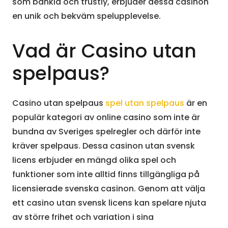
som bankid och trustly, erbjuder dessa casinon
en unik och bekväm spelupplevelse.
Vad är Casino utan
spelpaus?
Casino utan spelpaus
spel utan spelpaus
är en
populär kategori av online casino som inte är
bundna av Sveriges spelregler och därför inte
kräver spelpaus. Dessa casinon utan svensk
licens erbjuder en mängd olika spel och
funktioner som inte alltid finns tillgängliga på
licensierade svenska casinon. Genom att välja
ett casino utan svensk licens kan spelare njuta
av större frihet och variation i sina