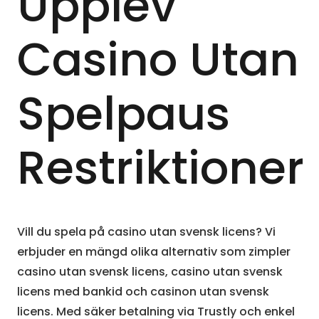
Upplev
Casino Utan
Spelpaus
Restriktioner
Vill du spela på casino utan svensk licens? Vi
erbjuder en mängd olika alternativ som zimpler
casino utan svensk licens, casino utan svensk
licens med bankid och casinon utan svensk
licens. Med säker betalning via Trustly och enkel