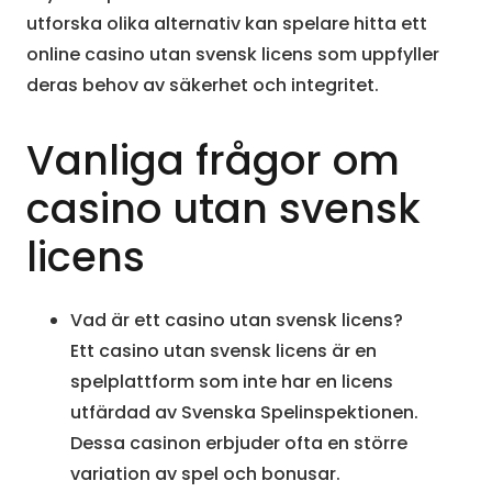
utforska olika alternativ kan spelare hitta ett
online casino utan svensk licens som uppfyller
deras behov av säkerhet och integritet.
Vanliga frågor om
casino utan svensk
licens
Vad är ett casino utan svensk licens?
Ett casino utan svensk licens är en
spelplattform som inte har en licens
utfärdad av Svenska Spelinspektionen.
Dessa casinon erbjuder ofta en större
variation av spel och bonusar.