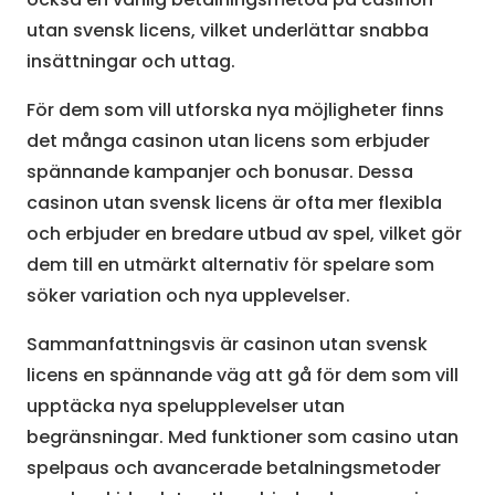
utan svensk licens, vilket underlättar snabba
insättningar och uttag.
För dem som vill utforska nya möjligheter finns
det många casinon utan licens som erbjuder
spännande kampanjer och bonusar. Dessa
casinon utan svensk licens är ofta mer flexibla
och erbjuder en bredare utbud av spel, vilket gör
dem till en utmärkt alternativ för spelare som
söker variation och nya upplevelser.
Sammanfattningsvis är casinon utan svensk
licens en spännande väg att gå för dem som vill
upptäcka nya spelupplevelser utan
begränsningar. Med funktioner som casino utan
spelpaus och avancerade betalningsmetoder