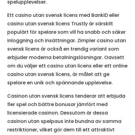
spelupplevelser.
Ett casino utan svensk licens med BankID eller
casino utan svensk licens Trustly är särskilt
populärt för spelare som vill ha snabb och säker
inloggning och insättningar. Zimpler casino utan
svensk licens är också en trendig variant som
erbjuder moderna betalningslösningar. Oavsett
om du väljer ett casino utan licens eller ett online
casino utan svensk licens, är målet att ge
spelare en unik och spännande upplevelse.
Casinon utan svensk licens tenderar att erbjuda
fler spel och bättre bonusar jämfört med
licensierade casinon. Dessutom är dessa
casinon utan spelpaus inte bundna av samma
restriktioner, vilket gör dem till ett attraktivt