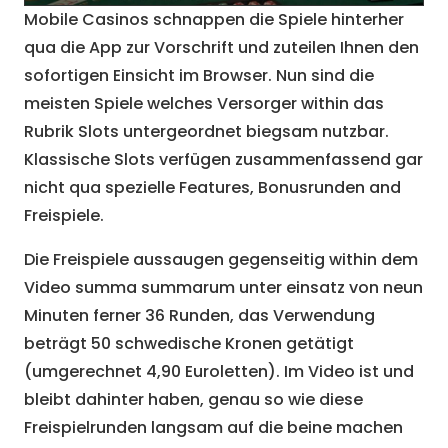
Mobile Casinos schnappen die Spiele hinterher
qua die App zur Vorschrift und zuteilen Ihnen den
sofortigen Einsicht im Browser. Nun sind die
meisten Spiele welches Versorger within das
Rubrik Slots untergeordnet biegsam nutzbar.
Klassische Slots verfügen zusammenfassend gar
nicht qua spezielle Features, Bonusrunden and
Freispiele.
Die Freispiele aussaugen gegenseitig within dem
Video summa summarum unter einsatz von neun
Minuten ferner 36 Runden, das Verwendung
beträgt 50 schwedische Kronen getätigt
(umgerechnet 4,90 Euroletten). Im Video ist und
bleibt dahinter haben, genau so wie diese
Freispielrunden langsam auf die beine machen