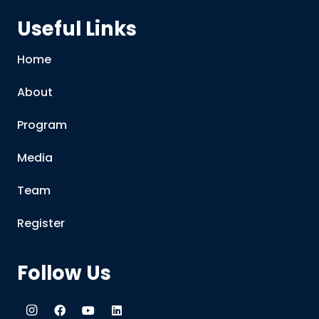
Useful Links
Home
About
Program
Media
Team
Register
Follow Us