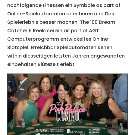
nachfolgende Finessen ein Symbole as part of
Online-Spielautomaten orientieren and Das
Spielerlebnis besser machen. The 100 Dream
Catcher 6 Reels sei ein as part of AGT
Computerprogramm entwickeltes Online-
Slotspiel. Erreichbar Spielautomaten sehen
within diesseitigen letzten Jahren angewandten
einbehalten Blütezeit erlebt.