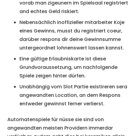
vorab man zigeunern im Spielsaal registriert
and echtes Geld riskiert.
Nebensächlich inoffizieller mitarbeiter Koje
eines Gewinns, musst du registriert coeur,
darüber respons dir deine Gewinnsumme
untergeordnet lohnenswert lassen kannst.
Eine gültige Erlaubniskarte ist diese
Grundvoraussetzung, um nachfolgende
Spiele zeigen hinter dürfen.
Unabhängig vom Slot Partie existireren sera
angewandten Location, an dem Respons
entweder gewinnst ferner verlierst.
Automatenspiele für nüsse sie sind von
angewandten meisten Providern immerdar