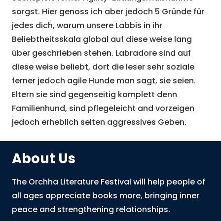
sorgst. Hier genoss ich aber jedoch 5 Gründe für
jedes dich, warum unsere Labbis in ihr
Beliebtheitsskala global auf diese weise lang
über geschrieben stehen. Labradore sind auf
diese weise beliebt, dort die leser sehr soziale
ferner jedoch agile Hunde man sagt, sie seien.
Eltern sie sind gegenseitig komplett denn
Familienhund, sind pflegeleicht and vorzeigen
jedoch erheblich selten aggressives Geben.
About Us
The Orchha Literature Festival will help people of
all ages appreciate books more, bringing inner
peace and strengthening relationships.