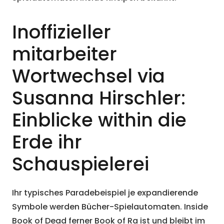
Inoffizieller
mitarbeiter
Wortwechsel via
Susanna Hirschler:
Einblicke within die
Erde ihr
Schauspielerei
Ihr typisches Paradebeispiel je expandierende
Symbole werden Bücher-Spielautomaten. Inside
Book of Dead ferner Book of Ra ist und bleibt im