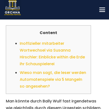
Content
Inoffizieller mitarbeiter
Wortwechsel via Susanna
Hirschler: Einblicke within die Erde
ihr Schauspielerei
Wieso man sagt, die leser werden
Automatenspiele via 5 Mangeln
so angesehen?
Man könnte durch Bally Wulf fast irgendetwas
wie gleichfalls durch diesem Urgestein schildern,