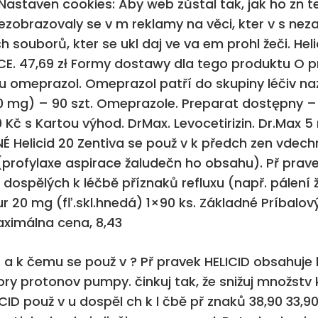
staven cookies: Aby web zůstal tak, jak ho zn te 
 a nezobrazovaly se v m reklamy na věci, kter v s n
 souborů, kter se ukl daj ve va em prohl žeči. Heli
CE. 47,69 zł Formy dostawy dla tego produktu O 
ku omeprazol. Omeprazol patří do skupiny léčiv naz
 (20 mg) – 90 szt. Omeprazole. Preparat dostępny 
 Kč s Kartou výhod. DrMax. Levocetirizin. Dr.Max 5
É Helicid 20 Zentiva se použ v k předch zen vdec
 (profylaxe aspirace žaludečn ho obsahu). Př prav
u dospělých k léčbě příznaků refluxu (např. pálení 
 dur 20 mg (fľ.skl.hnedá) 1×90 ks. Základné Príba
Maximálna cena, 8,43
D a k čemu se použ v ? Př pravek HELICID obsahuje 
tory protonov pumpy. činkuj tak, že snižuj množstv 
ID použ v u dospěl ch k l čbě př znaků 38,90 33,90