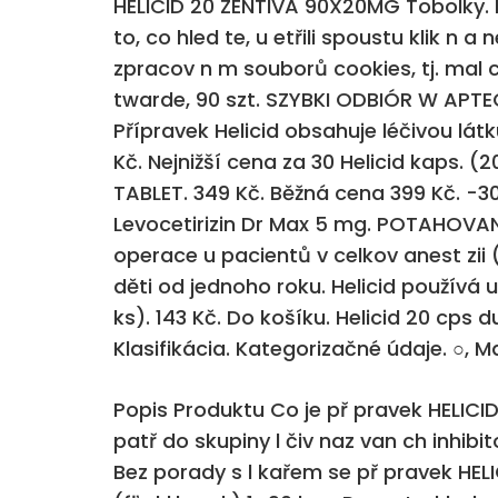
HELICID 20 ZENTIVA 90X20MG Tobolky. Na
to, co hled te, u etřili spoustu klik n
zpracov n m souborů cookies, tj. mal ch
twarde, 90 szt. SZYBKI ODBIÓR W APTE
Přípravek Helicid obsahuje léčivou lát
Kč. Nejnižší cena za 30 Helicid kaps.
TABLET. 349 Kč. Běžná cena 399 Kč. -30
Levocetirizin Dr Max 5 mg. POTAHOVAN
operace u pacientů v celkov anest zii
děti od jednoho roku. Helicid používá 
ks). 143 Kč. Do košíku. Helicid 20 cps
Klasifikácia. Kategorizačné údaje. ○, 
Popis Produktu Co je př pravek HELICI
patř do skupiny l čiv naz van ch inhibi
Bez porady s l kařem se př pravek HELIC