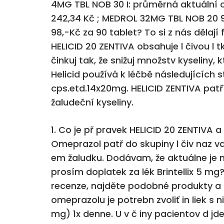
4MG TBL NOB 30 I: průměrná aktuální c
242,34 Kč ; MEDROL 32MG TBL NOB 20 90
98,-Kč za 90 tablet? To si z nás dělají
HELICID 20 ZENTIVA obsahuje l čivou l 
činkuj tak, že snižuj množstv kyseliny
Helicid používá k léčbě následujících s
cps.etd.14x20mg. HELICID ZENTIVA patří
žaludeční kyseliny.
1. Co je př pravek HELICID 20 ZENTIVA 
Omeprazol patř do skupiny l čiv naz van
em žaludku. Dodávam, že aktuálne je na
prosím doplatek za lék Brintellix 5 mg?
recenze, najděte podobné produkty a p
omeprazolu je potrebn zvoliť in liek s 
mg) 1x denne. U v č iny pacientov d jde 