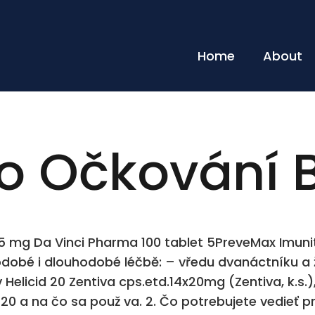
Home
About
Po Očkování 
 25 mg Da Vinci Pharma 100 tablet 5PreveMax Imuni
kodobé i dlouhodobé léčbě: – vředu dvanáctníku a
licid 20 Zentiva cps.etd.14x20mg (Zentiva, k.s.), 
d 20 a na čo sa použ va. 2. Čo potrebujete vedieť p