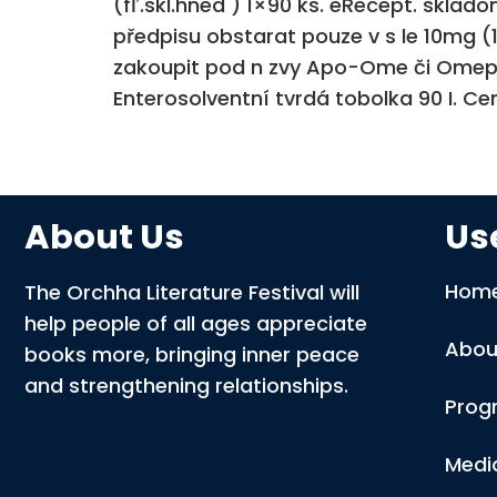
(fľ.skl.hned ) 1×90 ks. eRecept. sklado
předpisu obstarat pouze v s le 10mg 
zakoupit pod n zvy Apo-Ome či Omepr
Enterosolventní tvrdá tobolka 90 I. Cen
About Us
Use
Hom
The Orchha Literature Festival will
help people of all ages appreciate
Abou
books more, bringing inner peace
and strengthening relationships.
Prog
Medi