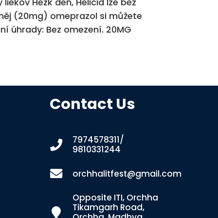
 liekov Hezk den, Helicid lze bez
aněj (20mg) omeprazol si můžete
ní úhrady: Bez omezení. 20MG
Contact Us
7974578311/
9810331244
orchhalitfest@gmail.com
Opposite ITI, Orchha
Tikamgarh Road,
Orchha, Madhya