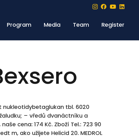
Program
Media
Team
Register
Bexsero
t nukleotidybetaglukan tbl. 6020
 žaludku; – vředů dvanáctníku a
naše cena: 174 Kč. Zboží Tel.: 723 90
redt m, ako užijete Helicid 20. MEDROL