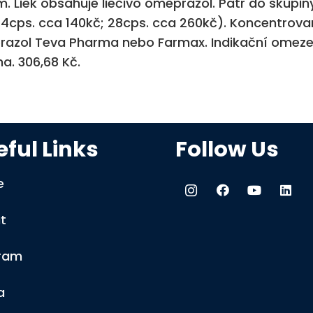
m. Liek obsahuje liečivo omeprazol. Patr do skupiny
(14cps. cca 140kč; 28cps. cca 260kč). Koncentrov
azol Teva Pharma nebo Farmax. Indikační omeze
a. 306,68 Kč.
ful Links
Follow Us
e
t
ram
a