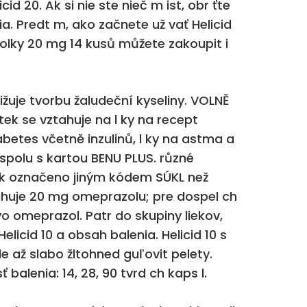
id 20. Ak si nie ste nieč m ist, obr ťte
ia. Predt m, ako začnete už vať Helicid
obolky 20 mg 14 kusů můžete zakoupit i
ižuje tvorbu žaludeční kyseliny. VOLNĚ
tek se vztahuje na l ky na recept
iabetes včetně inzulinů, l ky na astma a
spolu s kartou BENU PLUS. různé
 tak označeno jiným kódem SÚKL než
bsahuje 20 mg omeprazolu; pre dospel ch
ivo omeprazol. Patr do skupiny liekov,
elicid 10 a obsah balenia. Helicid 10 s
 až slabo žltohned guľovit pelety.
balenia: 14, 28, 90 tvrd ch kaps l.