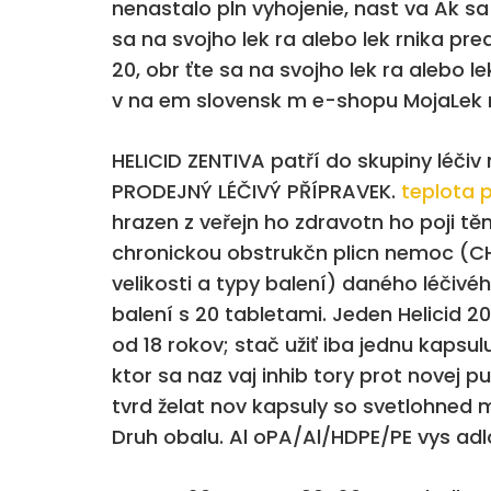
nenastalo pln vyhojenie, nast va Ak sa v
sa na svojho lek ra alebo lek rnika pre
20, obr ťte sa na svojho lek ra alebo 
v na em slovensk m e-shopu MojaLek re
HELICID ZENTIVA patří do skupiny léčiv
PRODEJNÝ LÉČIVÝ PŘÍPRAVEK.
teplota 
hrazen z veřejn ho zdravotn ho poji těn
chronickou obstrukčn plicn nemoc (CHO
velikosti a typy balení) daného léčivé
balení s 20 tabletami. Jeden Helicid 2
od 18 rokov; stač užiť iba jednu kapsul
ktor sa naz vaj inhib tory prot novej pu
tvrd želat nov kapsuly so svetlohned 
Druh obalu. Al oPA/Al/HDPE/PE vys adlo/