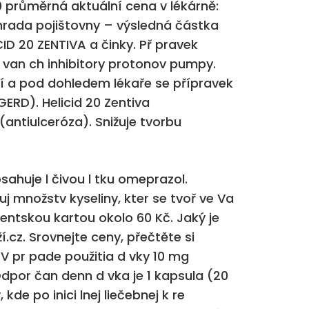
 průměrná aktuální cena v lékárně:
úhrada pojištovny – výsledná částka
CID 20 ZENTIVA a činky. Př pravek
z van ch inhibitory protonov pumpy.
ení a pod dohledem lékaře se přípravek
GERD). Helicid 20 Zentiva
(antiulceróza). Snižuje tvorbu
sahuje l čivou l tku omeprazol.
uj množstv kyseliny, kter se tvoř ve Va
ientskou kartou okolo 60 Kč. Jaký je
.cz. Srovnejte ceny, přečtěte si
V pr pade použitia d vky 10 mg
 Odpor čan denn d vka je 1 kapsula (20
kde po inici lnej liečebnej k re