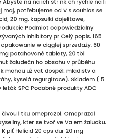
Abyste na na ich str nk ch rychle na li
ezaj maj, potřebujeme od V s souhlas se
cid, 20 mg, kapsułki dojelitowe,
produkcie Podmiot odpowiedzialny.
ývaných inhibitory pr Celý popis. 165
– opakowanie w ciągłej sprzedaży. 60
 mg potahované tablety, 20 tbl.
hnut žaludečn ho obsahu v průběhu
ek mohou už vat dospěl, mladistv a
žáhy, kyselá regurgitace). Skladem ( 5
lový leták SPC Podobné produkty ADC
l čivou l tku omeprazol. Omeprazol
kyseliny, kter se tvoř ve Va em žaludku.
 K piť Helicid 20 cps dur 20 mg