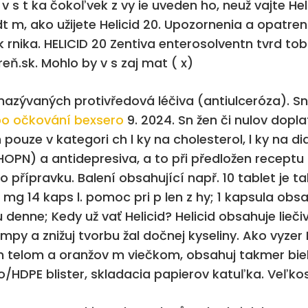
 s t ka čokoľvek z vy ie uveden ho, neuž vajte Helic
dt m, ako užijete Helicid 20. Upozornenia a opatren
lek rnika. HELICID 20 Zentiva enterosolventn tvrd t
ň.sk. Mohlo by v s zaj mat ( x)
 nazývaných protivředová léčiva (antiulceróza). Sn
po očkování bexsero
9. 2024. Sn žen či nulov dopla
 pouze v kategori ch l ky na cholesterol, l ky na d
PN) a antidepresiva, a to při předložen receptu 
ho přípravku. Balení obsahující např. 10 tablet je
0 mg 14 kaps l. pomoc pri p len z hy; 1 kapsula o
u denne; Kedy už vať Helicid? Helicid obsahuje lieč
mpy a znižuj tvorbu žal dočnej kyseliny. Ako vyzer H
m telom a oranžov m viečkom, obsahuj takmer biele
HDPE blister, skladacia papierov katuľka. Veľkosť 