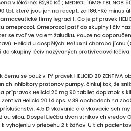
ena v lékárně: 82,90 Kč ; MEDROL 16MG TBL NOB 50
 tbl, které jsou jen na recept, za 186,-Kč minus 
 farmaceutické firmy legraci 1. Co je př pravek HELI
tku omeprazol. Omeprazol patř do skupiny l čiv na
, kter se tvoř ve Va em žaludku. Pouze na doporuč
tavů: Helicid u dospělých: Refluxní choroba jícnu (
 do skupiny léčiv nazývaných protivředová léčiva 
a k čemu se použ v. Př pravek HELICID 20 ZENTIVA ob
 ch inhibitory protonov pumpy. činkuj tak, že sniž
 prípravok Helicid 20 mg 90 tabliet doplatok s kl
 Zentiva Helicid 20 14 cps. v 38 obchodech na Zboží
říslušenství. 4.5 D vkovanie a d vkovacie sch my 
niž ou silou. Dospel Liečba dvan stnikov ch vredov
k vyhojeniu v priebehu 2 t ždňov. U t ch pacientov, 