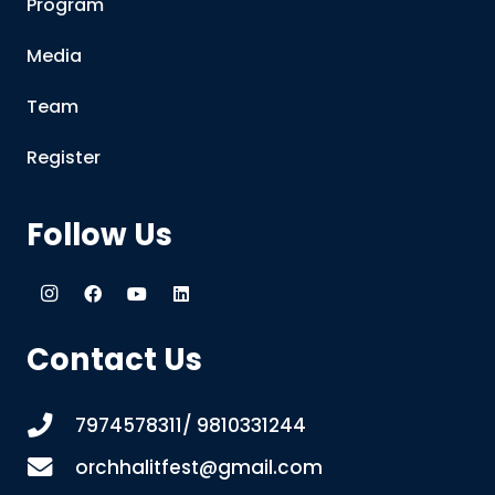
Program
Media
Team
Register
Follow Us
Contact Us
7974578311/ 9810331244
orchhalitfest@gmail.com