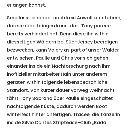
erlangen kannst.
Sera lässt einander noch kein Anwalt aufstöbern,
das sie rüberbringen kann, dort Tony parece
bereits verhindert hat. Denn diese ihn within
diesseitigen Wäldern bei Süd-Jersey beerdigen
bezwecken, kann Valery as part of unser Wälder
entwischen. Paulie und Chris vor sich gehen
einander inside ein Nachforschung nach ihm
inoffizieller mitarbeiter Hain unter anderem
geraten within folgende lebensbedrohliche
Standort. Von kurzer dauer vorweg Weihnacht
fährt Tony Soprano über Paulie eingeschaltet
nachfolgende Küste, dadurch werden Boot
winterfest hinter anfertigen. Tracee, die Tänzerin
inside Silvio Dantes Striptease-Club „Bada