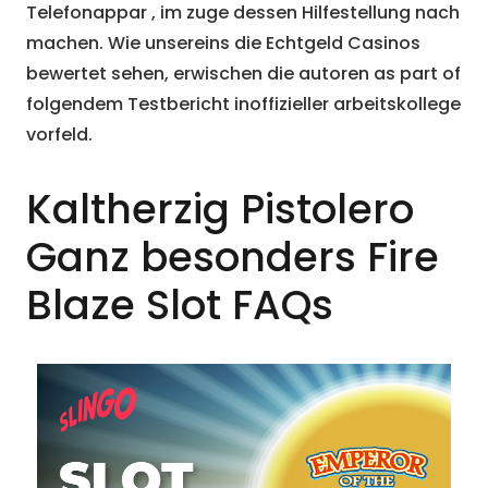
Telefonappar , im zuge dessen Hilfestellung nach
machen. Wie unsereins die Echtgeld Casinos
bewertet sehen, erwischen die autoren as part of
folgendem Testbericht inoffizieller arbeitskollege
vorfeld.
Kaltherzig Pistolero
Ganz besonders Fire
Blaze Slot FAQs