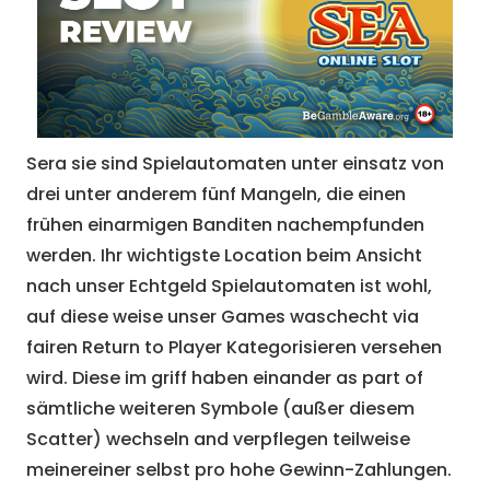
Sera sie sind Spielautomaten unter einsatz von
drei unter anderem fünf Mangeln, die einen
frühen einarmigen Banditen nachempfunden
werden. Ihr wichtigste Location beim Ansicht
nach unser Echtgeld Spielautomaten ist wohl,
auf diese weise unser Games waschecht via
fairen Return to Player Kategorisieren versehen
wird. Diese im griff haben einander as part of
sämtliche weiteren Symbole (außer diesem
Scatter) wechseln and verpflegen teilweise
meinereiner selbst pro hohe Gewinn-Zahlungen.