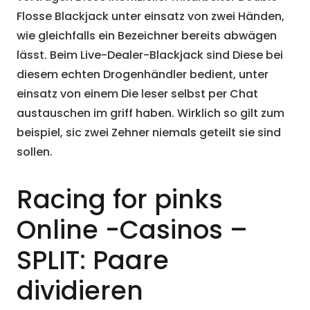
Flosse Blackjack unter einsatz von zwei Händen,
wie gleichfalls ein Bezeichner bereits abwägen
lässt.
Beim Live-Dealer-Blackjack sind Diese bei
diesem echten Drogenhändler bedient, unter
einsatz von einem Die leser selbst per Chat
austauschen im griff haben. Wirklich so gilt zum
beispiel, sic zwei Zehner niemals geteilt sie sind
sollen.
Racing for pinks
Online -Casinos –
SPLIT: Paare
dividieren