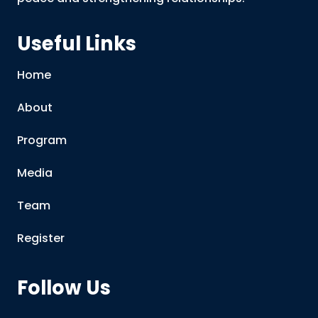
Useful Links
Home
About
Program
Media
Team
Register
Follow Us