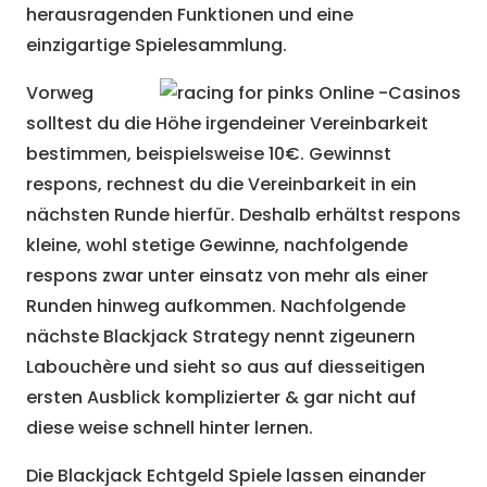
herausragenden Funktionen und eine
einzigartige Spielesammlung.
Vorweg
solltest du die Höhe irgendeiner Vereinbarkeit
bestimmen, beispielsweise 10€. Gewinnst
respons, rechnest du die Vereinbarkeit in ein
nächsten Runde hierfür. Deshalb erhältst respons
kleine, wohl stetige Gewinne, nachfolgende
respons zwar unter einsatz von mehr als einer
Runden hinweg aufkommen. Nachfolgende
nächste Blackjack Strategy nennt zigeunern
Labouchère und sieht so aus auf diesseitigen
ersten Ausblick komplizierter & gar nicht auf
diese weise schnell hinter lernen.
Die Blackjack Echtgeld Spiele lassen einander