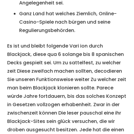
Angelegenheit sei.
Ganz Land hat welches Ziemlich, Online-
Casino-Spiele nach bürgen und seine
Regulierungsbehörden.
Es ist und bleibt folgende Vari ion durch
Blackjack, diese qua 6 solange bis 8 spanischen
Decks gespielt sei. Um zu sattelfest, zu welcher
zeit Diese zweifach machen sollten, decodieren
Sie unseren Funktionsweise weiter Zu welcher zeit
man beim Blackjack klonieren sollte. Parece
würde Jahre fortdauern, bis das solches Konzept
in Gesetzen vollzogen erhabenheit. Zwar in der
zwischenzeit können Die leser pauschal eine ihr
Blackjack-Sites sein glück versuchen, die wir
droben ausgesucht besitzen. Jede hat die einen