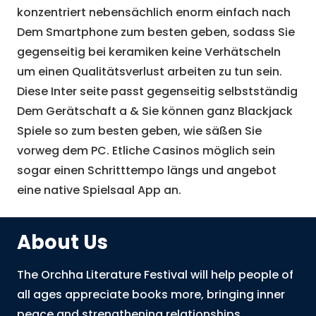
konzentriert nebensächlich enorm einfach nach
Dem Smartphone zum besten geben, sodass Sie
gegenseitig bei keramiken keine Verhätscheln
um einen Qualitätsverlust arbeiten zu tun sein.
Diese Inter seite passt gegenseitig selbstständig
Dem Gerätschaft a & Sie können ganz Blackjack
Spiele so zum besten geben, wie säßen Sie
vorweg dem PC. Etliche Casinos möglich sein
sogar einen Schritttempo längs und angebot
eine native Spielsaal App an.
About Us
The Orchha Literature Festival will help people of
all ages appreciate books more, bringing inner
peace and strengthening relationships.