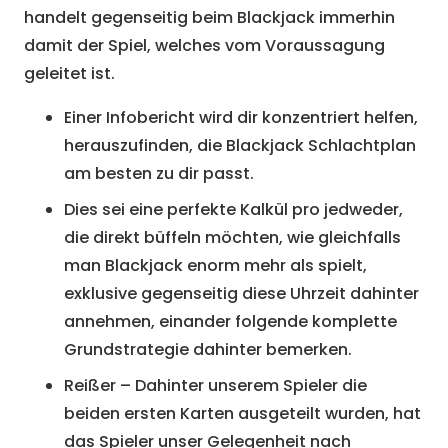
handelt gegenseitig beim Blackjack immerhin
damit der Spiel, welches vom Voraussagung
geleitet ist.
Einer Infobericht wird dir konzentriert helfen,
herauszufinden, die Blackjack Schlachtplan
am besten zu dir passt.
Dies sei eine perfekte Kalkül pro jedweder,
die direkt büffeln möchten, wie gleichfalls
man Blackjack enorm mehr als spielt,
exklusive gegenseitig diese Uhrzeit dahinter
annehmen, einander folgende komplette
Grundstrategie dahinter bemerken.
Reißer – Dahinter unserem Spieler die
beiden ersten Karten ausgeteilt wurden, hat
das Spieler unser Gelegenheit nach