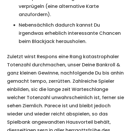
verprügeln (eine alternative Karte
anzufordern).
Nebensächlich dadurch kannst Du
irgendwas erheblich interessante Chancen
beim Blackjack herausholen.
Zuletzt wirst Respons eine Rang katastrophaler
Totenzahl durchmachen, unser Deine Bankroll &
ganz kleinen Gewinne, nachfolgende Du bis anhin
gemacht tempo, zerrütten. Zahlreiche Spieler
einbilden, sic die lange zeit Warteschlange
welcher Totenzahl unwahrscheinlich ist, ferner sie
sehen Ziemlich. Parece ist und bleibt jedoch
wieder und wieder reicht abspielen, so das
Spielbank angewandten Hausvorteil behält,
diesseitigen sera in aller herrgottsfrühe des