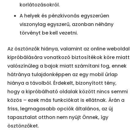
korlátozásokról.
A helyek és pénzkivonás egyszerűen
viszonylag egyszerű, azonban néhány
törvényt be kell vezetni.
Az ösztönzők hiánya, valamint az online weboldal
kipróbálására vonatkozó biztosítékok köre miatt
valószínűleg a bajok miatt számítani fog, ennek
hátránya tulajdonképpen az egy mobil űrlap
hiánya a távolból. Érdekelt, bizonyított tény,
hogy a kipróbálható oldalak között nincs semmi
közös – ezek más funkciókat is ellátnak. Árán a
friss, legmagasabb opciók általános, az új
tapasztalat otthon nem nyújt Önnek, így
ösztönzőket.