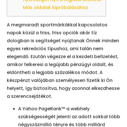
Más oldalak kipróbálásához
A megmaradt sportmárkákkal kapcsolatos
napok közül a friss, friss opciók akár tíz
dologban is segítséget nyújtanak Önnek minden
egyes rekreációs típushoz, ami talán nem
elegendő. Ezután végezze el a kezdeti befizetést,
amikor felkeresi a legújabb pénzügyi oldalt, és
eldöntheti a legjobb százalékos módot.
A
készpénzt valójában személyesen fizetik ki Ön
helyett, így biztosítva, hogy azonnal elkezdhesse
a szerencsejátékot.
A Yahoo PageRank™ a webhely
szükségességét jelenti az adott sokkal több
négyszázmillió tényre és több milliárd