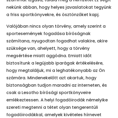
nekünk abban, hogy helyes javaslatokat tegyünk
a friss sportkönyvekre, és ösztönzőket kapj.
Valójában nincs olyan törvény, amely szerint a
sportesemények fogadása bíróságnak
számítana, nyugodtan fogadhat valakire, akire
szüksége van, ahelyett, hogy a törvény
megsértése miatt aggódna. Emiatt időt
biztosítunk a legújabb iparágak értékelésére,
hogy megtaláljuk, mi a leghatékonyabb az Ön
számára. Mindenekelőtt azt akartuk, hogy
biztonságban tudjon maradni az interneten, és
csak a Lesotho bírósági sportkönyveire
emlékeztessen. A helyi fogadóirodák némelyike ​​
szereti megtenni a tétet olyan tengerentúli
fogadóirodákkal, amelyek kivételes hírnevet