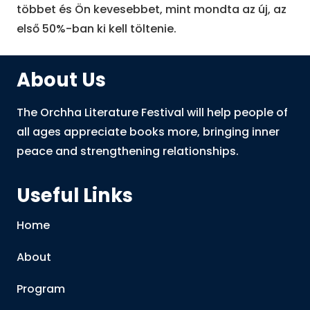
többet és Ön kevesebbet, mint mondta az új, az
első 50%-ban ki kell töltenie.
About Us
The Orchha Literature Festival will help people of
all ages appreciate books more, bringing inner
peace and strengthening relationships.
Useful Links
Home
About
Program