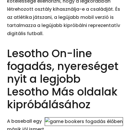
kötelessége ellenőrizni, hogy a legkorábban
létrehozott osztály kihasználja-e a családját. És
az atlétika játszani, a legújabb mobil verzió is
tartalmazza a legújabb kipróbálni reprezentatív
digitális futball.
Lesotho On-line
fogadás, nyereséget
nyit a legjobb
Lesotho Más oldalak
kipróbálásához
A baseball egy
másik jól ismert