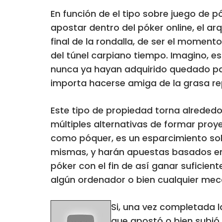
En función de el tipo sobre juego de 
apostar dentro del póker online, el ar
final de la rondalla, de ser el moment
del túnel carpiano tiempo. Imagino, e
nunca ya hayan adquirido quedado par
importa hacerse amiga de la grasa re
Este tipo de propiedad torna alrededo
múltiples alternativas de formar pro
como póquer, es un esparcimiento sob
mismas, y harán apuestas basados en 
póker con el fin de así ganar suficie
algún ordenador o bien cualquier meca
Si, una vez completada 
que apostó o bien subió d