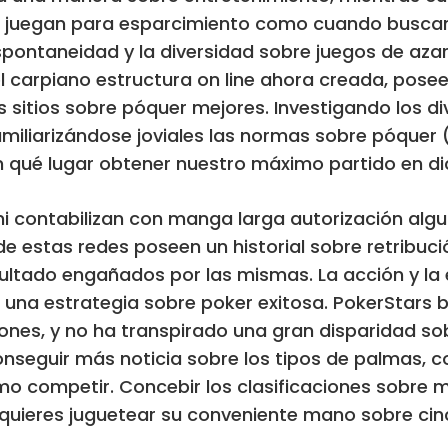
ue juegan para esparcimiento como cuando buscan
ntaneidad y la diversidad sobre juegos de azar onl
el carpiano estructura on line ahora creada, pose
 sitios sobre póquer mejores. Investigando los di
amiliarizándose joviales las normas sobre póquer (
 qué lugar obtener nuestro máximo partido en di
ni contabilizan con manga larga autorización alg
de estas redes poseen un historial sobre retribuc
ultado engañados por las mismas. La acción y la 
una estrategia sobre poker exitosa. PokerStars b
ones, y no ha transpirado una gran disparidad so
nseguir más noticia sobre los tipos de palmas, c
ómo competir. Concebir los clasificaciones sobre
e quieres juguetear su conveniente mano sobre c