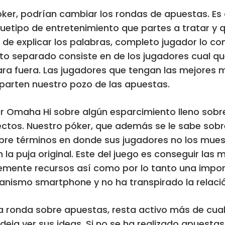
póker, podrían cambiar los rondas de apuestas. E
quetipo de entretenimiento que partes a tratar y 
o de explicar los palabras, completo jugador lo con
sto separado consiste en de los jugadores cual q
a fuera. Las jugadores que tengan las mejores m
parten nuestro pozo de las apuestas.
r Omaha Hi sobre algún esparcimiento lleno sobre
yectos. Nuestro póker, que además se le sabe sob
re términos en donde sus jugadores no los mues
la puja original. Este del juego es conseguir la
ntemente recursos así­ como por lo tanto una impo
nismo smartphone y no ha transpirado la relación
la ronda sobre apuestas, resta activo más de cua
eja ver sus ideas. Si no se ha realizado apuestas 