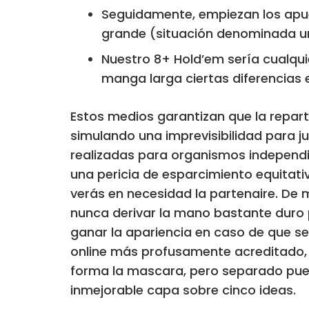
Seguidamente, empiezan los apue
grande (situación denominada und
Nuestro 8+ Hold’em serí­a cualq
manga larga ciertas diferencias
Estos medios garantizan que la repart
simulando una imprevisibilidad para j
realizadas para organismos independi
una pericia de esparcimiento equitativ
verás en necesidad la partenaire. De 
nunca derivar la mano bastante duro 
ganar la apariencia en caso de que se
online más profusamente acreditado, n
forma la mascara, pero separado pued
inmejorable capa sobre cinco ideas.