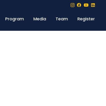
Program
Media
Team
Register