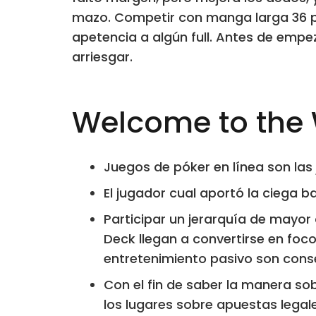
mazo. Competir con manga larga 36 pa
apetencia a algún full. Antes de empe
arriesgar.
Welcome to the 
Juegos de póker en línea son las 
El jugador cual aportó la ciega b
Participar un jerarquía de mayor
Deck llegan a convertirse en foc
entretenimiento pasivo son conse
Con el fin de saber la manera so
los lugares sobre apuestas legale