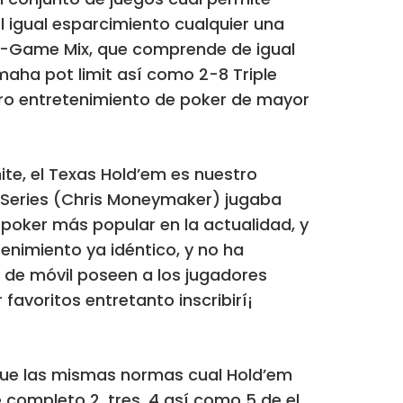
l igual esparcimiento cualquier una
5-Game Mix, que comprende de igual
aha pot limit así­ como 2-8 Triple
stro entretenimiento de poker de mayor
ite, el Texas Hold’em es nuestro
 Series (Chris Moneymaker) jugaba
e poker más popular en la actualidad, y
nimiento ya idéntico, y no ha
 de móvil poseen a los jugadores
avoritos entretanto inscribirí¡
igue las mismas normas cual Hold’em
completo 2, tres, 4 así­ como 5 de el