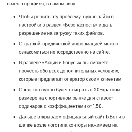
в меню профиля, в самом низу.
Чтобы решить эту проблему, нужно зайти в
настройки в раздел «Безопасность» и дать
разрешение на загрузку таких файлов.
С краткой юридической информацией можно
ознакомиться непосредственно на сайте.
В разделе «Акции и бонусы» вы сможете
прочесть обо всех дополнительных условиях,
которые предлагает оператор своим клиентам.
Средства нужно будет отыграть в 20-кратном
размере на спортивном рынке для ставок-
ординаров с коэффициентами от 1,50.
Дальше открываем официальный сайт 1хБет и в
шапке возле логотипа конторы нажимаем на