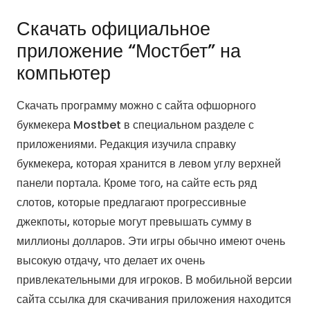
Скачать официальное
приложение “Мостбет” на
компьютер
Скачать программу можно с сайта офшорного
букмекера Mostbet в специальном разделе с
приложениями. Редакция изучила справку
букмекера, которая хранится в левом углу верхней
панели портала. Кроме того, на сайте есть ряд
слотов, которые предлагают прогрессивные
джекпоты, которые могут превышать сумму в
миллионы долларов. Эти игры обычно имеют очень
высокую отдачу, что делает их очень
привлекательными для игроков. В мобильной версии
сайта ссылка для скачивания приложения находится