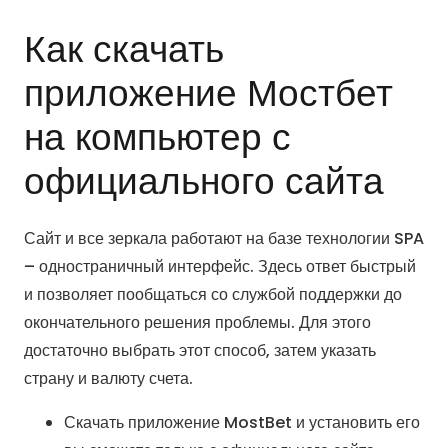
Как скачать
приложение Мостбет
на компьютер с
официального сайта
Сайт и все зеркала работают на базе технологии SPA
– одностраничный интерфейс. Здесь ответ быстрый
и позволяет пообщаться со службой поддержки до
окончательного решения проблемы. Для этого
достаточно выбрать этот способ, затем указать
страну и валюту счета.
Скачать приложение MostBet и установить его