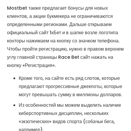
Mostbet также предлагает бонусы для новых
клиентов, а акции букмекера не ограничиваются
определенными регионами. Дальше открываем
официальный сайт 1хБет и в шапке возле логотипа
конторы нажимаем на кнопку со значком телефона.
Чтобы пройти регистрацию, нужно в правом верхнем
углу главной страницы Race Bet сайт нажать на
кнопку «Регистрация».
Кроме того, на сайте есть ряд слотов, которые
предлагают прогрессивные джекпоты, которые
могут превышать сумму в миллионы долларов.
Из особенностей мы можем выделить наличие
киберспортивных дисциплин, нескольких
«экзотических» видов спорта (собачьи бега,
например).