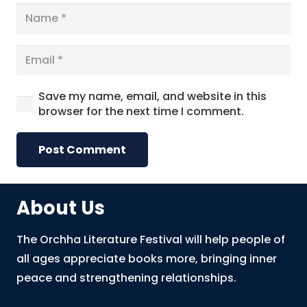
Save my name, email, and website in this
browser for the next time I comment.
Post Comment
About Us
The Orchha Literature Festival will help people of
all ages appreciate books more, bringing inner
peace and strengthening relationships.