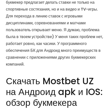
букмекер предлагает делать ставки не только на
спортивные состязания, но и на видео и TV-игры.
Для перехода в линию ставок с игровыми
дисциплинами, соревнованиями и матчами
пользователь открывает меню. Я думаю, проблема
была в твоем устройстве) У меня таких проблем нет,
работает ровно, как часики. У программного
обеспечения БК для Андроид много преимуществ в
сравнении с приложениями других букмекерских
компаний.
Скачать Mostbet UZ
на Андроид apk и IOS:
обзор букмекера