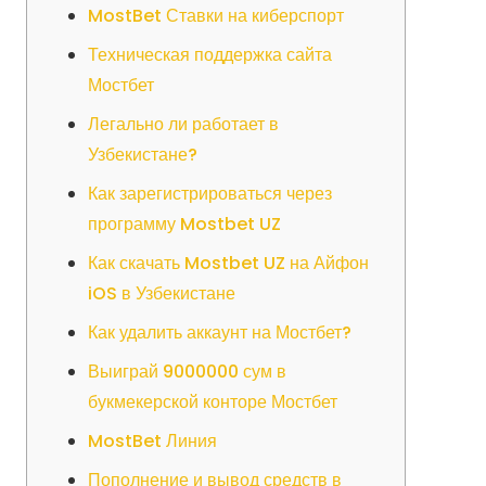
MostBet Ставки на киберспорт
Техническая поддержка сайта
Мостбет
Легально ли работает в
Узбекистане?
Как зарегистрироваться через
программу Mostbet UZ
Как скачать Mostbet UZ на Айфон
iOS в Узбекистане
Как удалить аккаунт на Мостбет?
Выиграй 9000000 сум в
букмекерской конторе Мостбет
MostBet Линия
Пополнение и вывод средств в