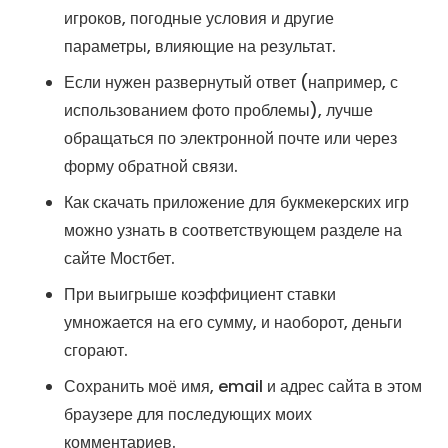
игроков, погодные условия и другие
параметры, влияющие на результат.
Если нужен развернутый ответ (например, с
использованием фото проблемы), лучше
обращаться по электронной почте или через
форму обратной связи.
Как скачать приложение для букмекерских игр
можно узнать в соответствующем разделе на
сайте Мостбет.
При выигрыше коэффициент ставки
умножается на его сумму, и наоборот, деньги
сгорают.
Сохранить моё имя, email и адрес сайта в этом
браузере для последующих моих
комментариев.