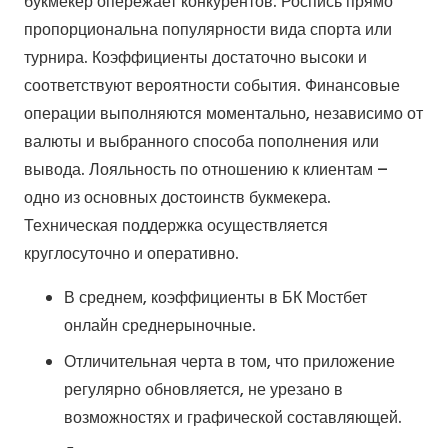
букмекер опережает конкурентов. Роспись прямо
пропорциональна популярности вида спорта или
турнира. Коэффициенты достаточно высоки и
соответствуют вероятности события. Финансовые
операции выполняются моментально, независимо от
валюты и выбранного способа пополнения или
вывода. Лояльность по отношению к клиентам –
одно из основных достоинств букмекера.
Техническая поддержка осуществляется
круглосуточно и оперативно.
В среднем, коэффициенты в БК Мостбет
онлайн среднерыночные.
Отличительная черта в том, что приложение
регулярно обновляется, не урезано в
возможностях и графической составляющей.