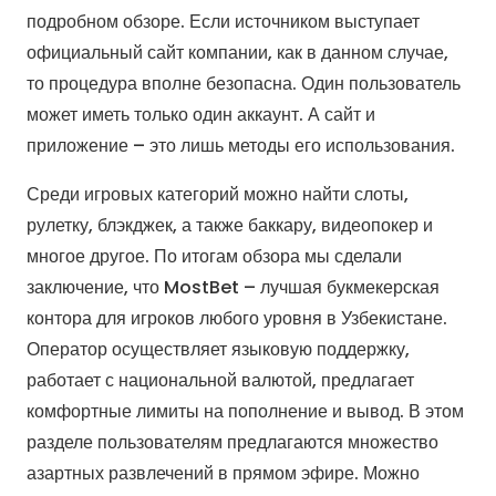
подробном обзоре. Если источником выступает
официальный сайт компании, как в данном случае,
то процедура вполне безопасна. Один пользователь
может иметь только один аккаунт. А сайт и
приложение – это лишь методы его использования.
Среди игровых категорий можно найти слоты,
рулетку, блэкджек, а также баккару, видеопокер и
многое другое. По итогам обзора мы сделали
заключение, что MostBet – лучшая букмекерская
контора для игроков любого уровня в Узбекистане.
Оператор осуществляет языковую поддержку,
работает с национальной валютой, предлагает
комфортные лимиты на пополнение и вывод. В этом
разделе пользователям предлагаются множество
азартных развлечений в прямом эфире. Можно