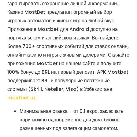
гарантировать сохранение личной информации.
Казино MostBet предлагает огромный выбор
игровых автоматов и живых игр на любой вкус.
Приложение Mostbet для Android доступно на
португальском и английском языках. Вы найдете
более 700+ спортивных событий для ставок онлайн,
онлайн-казино и игры с живыми дилерами. Скачайте
приложение Mostbet на нашем сайте и получите
100% бонус до BRL на первый депозит. APK Mostbet
поддерживает BRL и популярные платежные
системы (Skrill, Neteller, Visa) в Узбекистане
mostbet uz
.
Минимальная ставка – от 0,1 евро, заключать
пари можно одновременно для двух блоков,
размещенных под взлетающим самолетом.