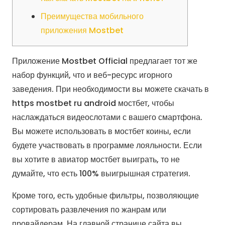
Преимущества мобильного
приложения Mostbet
Приложение Mostbet Official предлагает тот же
набор функций, что и веб-ресурс игорного
заведения. При необходимости вы можете скачать в
https mostbet ru android мостбет, чтобы
наслаждаться видеослотами с вашего смартфона.
Вы можете использовать в мостбет коины, если
будете участвовать в программе лояльности. Если
вы хотите в авиатор мостбет выиграть, то не
думайте, что есть 100% выигрышная стратегия.
Кроме того, есть удобные фильтры, позволяющие
сортировать развлечения по жанрам или
провайдерам. На главной странице сайта вы