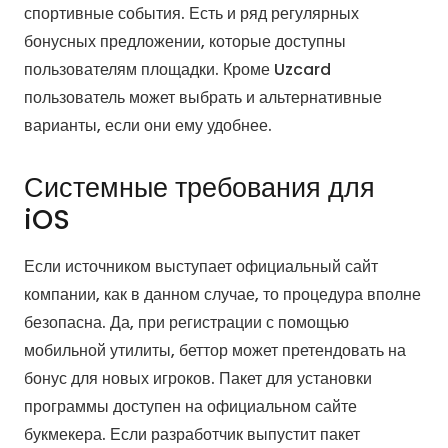
спортивные события. Есть и ряд регулярных
бонусных предложении, которые доступны
пользователям площадки. Кроме Uzcard
пользователь может выбрать и альтернативные
варианты, если они ему удобнее.
Системные требования для
iOS
Если источником выступает официальный сайт
компании, как в данном случае, то процедура вполне
безопасна. Да, при регистрации с помощью
мобильной утилиты, беттор может претендовать на
бонус для новых игроков. Пакет для установки
программы доступен на официальном сайте
букмекера. Если разработчик выпустит пакет