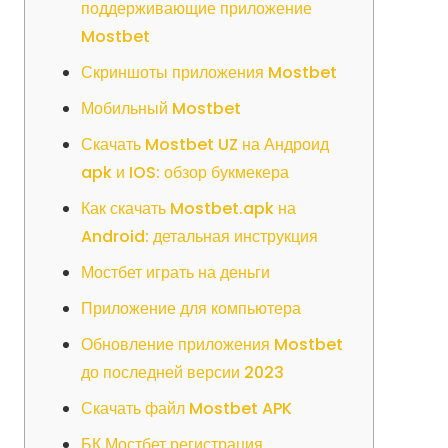
поддерживающие приложение
Mostbet
Скриншоты приложения Mostbet
Мобильный Mostbet
Скачать Mostbet UZ на Андроид
apk и IOS: обзор букмекера
Как скачать Mostbet.apk на
Android: детальная инструкция
Мостбет играть на деньги
Приложение для компьютера
Обновление приложения Mostbet
до последней версии 2023
Скачать файл Mostbet APK
БК Мостбет регистрация,