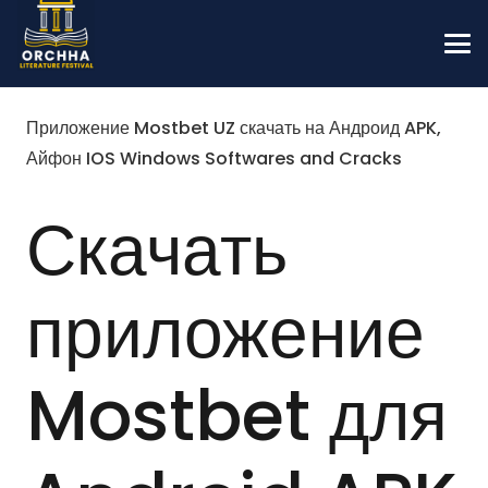
Приложение Mostbet UZ скачать на Андроид APK,
Айфон IOS Windows Softwares and Cracks
Скачать
приложение
Mostbet для