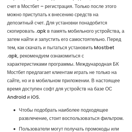
счет в Мостбет – регистрация. Только после этого
можно приступать к внесению средств на
депозитный счет. Для установки понадобится
скопировать .apk в память мобильного устройства, а
затем найти и запустить его самостоятельно. Перед
тем, как скачать и пытаться установить Mostbet
.apk, рекомендуем ознакомиться с
характеристиками программы. Международная БК
Мостбет предлагает клиентам играть не только на
сайте, но и в мобильном приложении. В настоящее
время доступен софт для устройств на базе ОС
Android и iOS.
Чтобы подобрать наиболее подходящее
развлечение, стоит воспользоваться фильтром.
Пользователи могут получать промокоды или