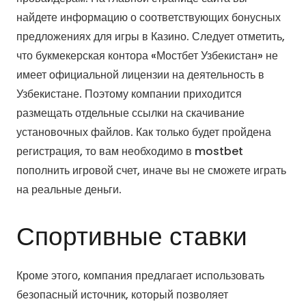
найдете информацию о соответствующих бонусных
предложениях для игры в Казино. Следует отметить,
что букмекерская контора «Мостбет Узбекистан» не
имеет официальной лицензии на деятельность в
Узбекистане. Поэтому компании приходится
размещать отдельные ссылки на скачивание
установочных файлов. Как только будет пройдена
регистрация, то вам необходимо в mostbet
пополнить игровой счет, иначе вы не сможете играть
на реальные деньги.
Спортивные ставки
Кроме этого, компания предлагает использовать
безопасный источник, который позволяет