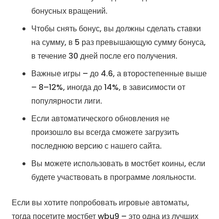
бонусных вращений.
Чтобы снять бонус, вы должны сделать ставки
на сумму, в 5 раз превышающую сумму бонуса,
в течение 30 дней после его получения.
Важные игры – до 4.6, а второстепенные выше
– 8–12%, иногда до 14%, в зависимости от
популярности лиги.
Если автоматического обновления не
произошло вы всегда сможете загрузить
последнюю версию с нашего сайта.
Вы можете использовать в мостбет коины, если
будете участвовать в программе лояльности.
Если вы хотите попробовать игровые автоматы,
тогда посетите мостбет wbu9 – это одна из лучших