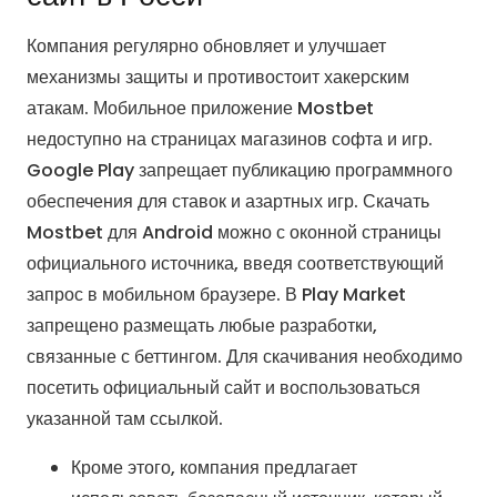
Компания регулярно обновляет и улучшает
механизмы защиты и противостоит хакерским
атакам. Мобильное приложение Mostbet
недоступно на страницах магазинов софта и игр.
Google Play запрещает публикацию программного
обеспечения для ставок и азартных игр. Скачать
Mostbet для Android можно с оконной страницы
официального источника, введя соответствующий
запрос в мобильном браузере. В Play Market
запрещено размещать любые разработки,
связанные с беттингом. Для скачивания необходимо
посетить официальный сайт и воспользоваться
указанной там ссылкой.
Кроме этого, компания предлагает