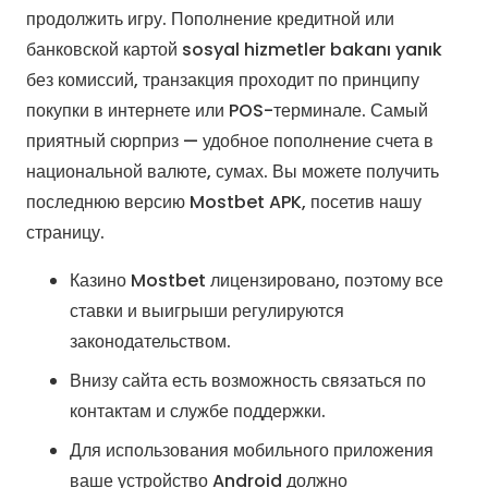
продолжить игру. Пополнение кредитной или
банковской картой sosyal hizmetler bakanı yanık
без комиссий, транзакция проходит по принципу
покупки в интернете или POS-терминале. Самый
приятный сюрприз — удобное пополнение счета в
национальной валюте, сумах. Вы можете получить
последнюю версию Mostbet APK, посетив нашу
страницу.
Казино Mostbet лицензировано, поэтому все
ставки и выигрыши регулируются
законодательством.
Внизу сайта есть возможность связаться по
контактам и службе поддержки.
Для использования мобильного приложения
ваше устройство Android должно