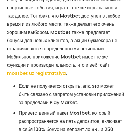
спортивные события, играть в те же игры казино и
так далее. Тот факт, что Mostbet доступен в любое
время и из любого места, также делает его очень
хорошим выбором. Mostbet также предлагает
бонусы для новых клиентов, а акции букмекера не
ограничиваются определенными регионами.
Мобильное приложение Mostbet имеет те же
функции и производительность, что и веб-сайт
mostbet uz registratsiya
.
Если не получается открыть .апк, это может
быть связано с запретом установки приложений
за пределами Play Market.
Приветственный пакет Mostbet, который
распространяется на пять депозитов, включает
в себя 100% бонус на депозит до BRL и 250