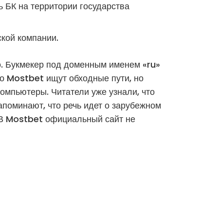
ь БК на территории государства
кой компании.
но. Букмекер под доменным именем «ru»
го Mostbet ищут обходные пути, но
омпьютеры. Читатели уже узнали, что
апоминают, что речь идет о зарубежном
. В Mostbet официальный сайт не