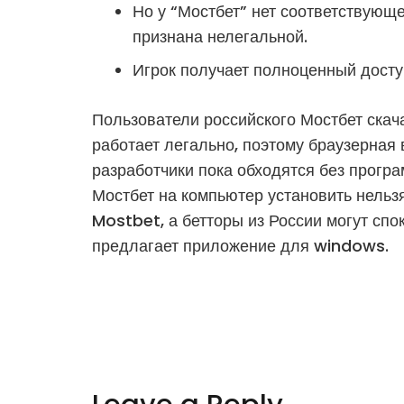
Но у “Мостбет” нет соответствующ
признана нелегальной.
Игрок получает полноценный досту
Пользователи российского Мостбет скач
работает легально, поэтому браузерная
разработчики пока обходятся без прогр
Мостбет на компьютер установить нельзя
Mostbet, а бетторы из России могут сп
предлагает приложение для windows.