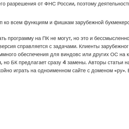
его разрешения от ФНС России, поэтому деятельност
п ко всем функциям и фишкам зарубежной букмекерс
ать программу на ПК не могут, но это и бессмыслен
 версия справляется с задачами. Клиенты зарубежно
аммного обеспечения для виндовс или других ОС на к
, но БК предлагает сразу 4 замены. Авторы статьи н
окойно играть на одноименном сайте с доменом «ру»