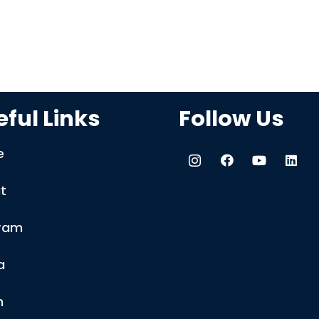
ful Links
Follow Us
e
t
ram
a
m