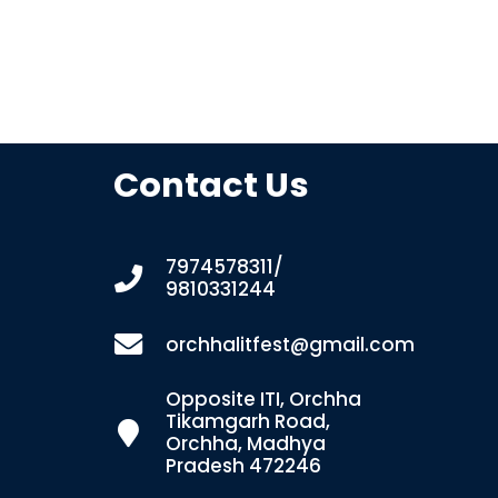
Contact Us
7974578311/
9810331244
orchhalitfest@gmail.com
Opposite ITI, Orchha
Tikamgarh Road,
Orchha, Madhya
Pradesh 472246