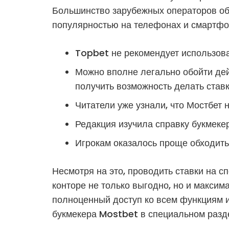
Большинство зарубежных операторов об
популярностью на телефонах и смартфо
Topbet не рекомендует использов
Можно вполне легально обойти де
получить возможность делать ставк
Читатели уже узнали, что Мостбет 
Редакция изучила справку букмекер
Игрокам оказалось проще обходить
Несмотря на это, проводить ставки на с
конторе не только выгодно, но и максим
полноценный доступ ко всем функциям 
букмекера Mostbet в специальном разд