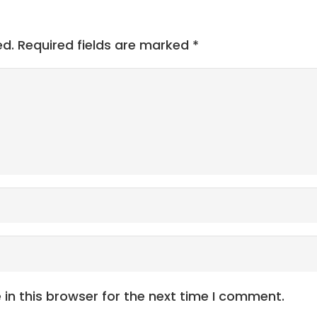
ed.
Required fields are marked
*
in this browser for the next time I comment.