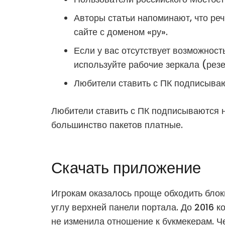
Авторы статьи напоминают, что реч
сайте с доменом «ру».
Если у вас отсутствует возможнос
используйте рабочие зеркала (рез
Любители ставить с ПК подписываю
Любители ставить с ПК подписываются н
большинство пакетов платные.
Скачать приложение
Игрокам оказалось проще обходить блок
углу верхней панели портала. До 2016 
не изменила отношение к букмекерам. Ч