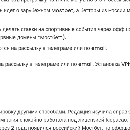
ь идет о зарубежном Mostbet, а бетторы из России 
ть делать ставки на спортивные события через оффш
ервные домены “Мостбет”).
тся на рассылку в телеграме или по email.
а рассылку в телеграме или по email. Установка VP
ировку другими способами. Редакция изучила справк
компания спокойно работала под лицензией Кюрасао,
ерез 2 года появился российский Мостбет, но оффшо