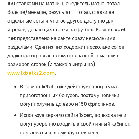
150 ставками на матчи. Победитель матча, тотал
больше/меньше, результат + тотал, ставки на
отдельные сеты и многое другое доступно для
игроков, делающих ставки на футбол. Казино 1xbet
net представлено на сайте сразу несколькими
разделами. Один из них содержит несколько сотен
диджитал игровых автоматов разной тематики и
размеров ставок (а также выигрыша)
www.1xbetkz2.com
.
В казино 1xBet тоже действует программа
приветственных бонусов, поэтому новички
могут получить до евро и 150 фриспинов.
Используя зеркало сайта 1xbet, пользователи
могут уверенно входить в свой личный кабинет,
пользоваться всеми функциями и