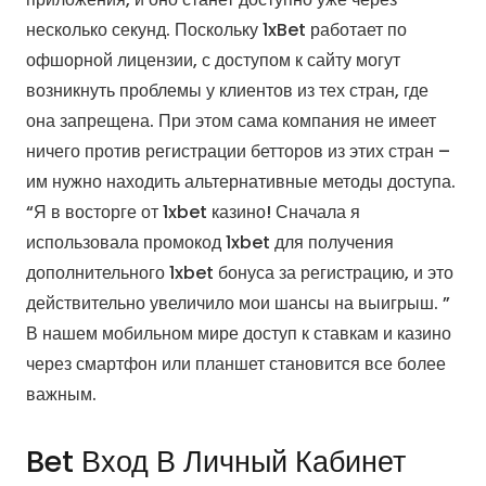
несколько секунд. Поскольку 1xBet работает по
офшорной лицензии, с доступом к сайту могут
возникнуть проблемы у клиентов из тех стран, где
она запрещена. При этом сама компания не имеет
ничего против регистрации бетторов из этих стран –
им нужно находить альтернативные методы доступа.
“Я в восторге от 1xbet казино! Сначала я
использовала промокод 1xbet для получения
дополнительного 1xbet бонуса за регистрацию, и это
действительно увеличило мои шансы на выигрыш. ”
В нашем мобильном мире доступ к ставкам и казино
через смартфон или планшет становится все более
важным.
Bet Вход В Личный Кабинет