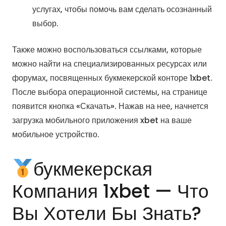
услугах, чтобы помочь вам сделать осознанный
выбор.
Также можно воспользоваться ссылками, которые
можно найти на специализированных ресурсах или
форумах, посвященных букмекерской конторе 1xbet.
После выбора операционной системы, на странице
появится кнопка «Скачать». Нажав на нее, начнется
загрузка мобильного приложения xbet на ваше
мобильное устройство.
букмекерская
Компания 1xbet — Что
Вы Хотели Бы Знать?