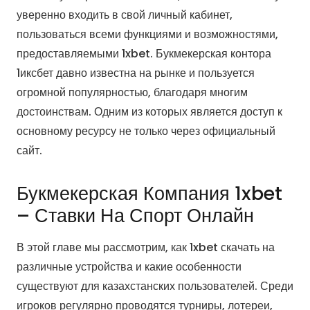
уверенно входить в свой личный кабинет,
пользоваться всеми функциями и возможностями,
предоставляемыми 1xbet. Букмекерская контора
1иксбет давно известна на рынке и пользуется
огромной популярностью, благодаря многим
достоинствам. Одним из которых является доступ к
основному ресурсу не только через официальный
сайт.
Букмекерская Компания 1xbet
– Ставки На Спорт Онлайн
В этой главе мы рассмотрим, как 1xbet скачать на
различные устройства и какие особенности
существуют для казахстанских пользователей. Среди
игроков регулярно проводятся турниры, лотереи,