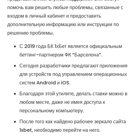
помочь вам решить любые проблемы, связанные с
входом в личный кабинет и предоставить
дополнительную информацию или инструкции по
решению проблемы.
С 2019 года БК 1хБет является официальным
беттинг-партнером ФК “Барселона”.
Сегодня разработчики предлагают приложения
для устройств под управлением операционных
систем Android и iOS.
Благодаря этой утилите, делать ставки можно в
любом месте, даже не имея доступа к
персональному компьютеру.
После того как найдено рабочее зеркало сайта
1xbet, необходимо перейти на него.