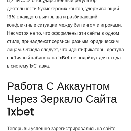
ЦУПИС. Это государственный регулятор
деятельности букмекерских контор, удерживающий
13% с каждого выигрыша и разбирающий
конфликтные ситуации между беттингом и игроками.
Несмотря на то, что оформлены эти сайты в одном
стиле, принадлежат сервисы разным юридическим
лицам. Отсюда следует, что идентификаторы доступа
в «Личный кабинет» на 1xBet не подойдут для входа
в систему 1хСтавка.
Работа С Аккаунтом
Через Зеркало Сайта
1xbet
Теперь вы успешно зарегистрировались на сайте