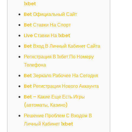
1xbet
Bet Официальный Сайт
Bet Ставки На Спорт
Live Ставки На 1xbet
Bet Вход В Личный Кабинет Сайта
Регистрация В 1хбет По Номеру
Телефона
Bet Зеркало Рабочее На Сегодня
Bet Регистрация Нового Аккаунта
Bet – Какие Еще Есть Игры
(автоматы, Казино)
Решение Проблем С Входом В
Личный Кабинет 1xbet