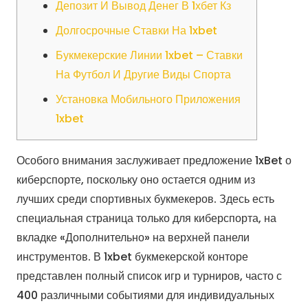
Депозит И Вывод Денег В 1хбет Кз
Долгосрочные Ставки На 1xbet
Букмекерские Линии 1xbet – Ставки
На Футбол И Другие Виды Спорта
Установка Мобильного Приложения
1xbet
Особого внимания заслуживает предложение 1xBet о
киберспорте, поскольку оно остается одним из
лучших среди спортивных букмекеров. Здесь есть
специальная страница только для киберспорта, на
вкладке «Дополнительно» на верхней панели
инструментов. В 1xbet букмекерской конторе
представлен полный список игр и турниров, часто с
400 различными событиями для индивидуальных