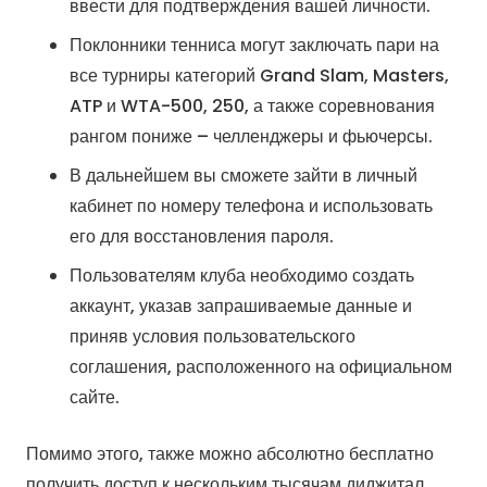
ввести для подтверждения вашей личности.
Поклонники тенниса могут заключать пари на
все турниры категорий Grand Slam, Masters,
ATP и WTA-500, 250, а также соревнования
рангом пониже – челленджеры и фьючерсы.
В дальнейшем вы сможете зайти в личный
кабинет по номеру телефона и использовать
его для восстановления пароля.
Пользователям клуба необходимо создать
аккаунт, указав запрашиваемые данные и
приняв условия пользовательского
соглашения, расположенного на официальном
сайте.
Помимо этого, также можно абсолютно бесплатно
получить доступ к нескольким тысячам диджитал