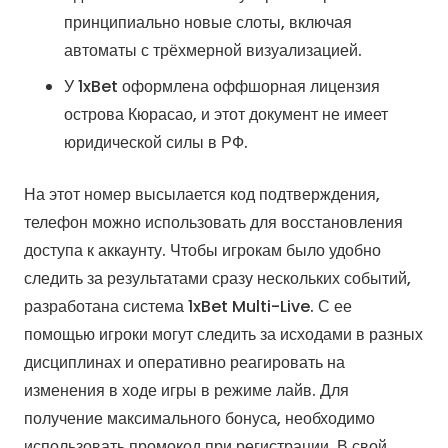
принципиально новые слоты, включая
автоматы с трёхмерной визуализацией.
У 1xBet оформлена оффшорная лицензия
острова Кюрасао, и этот документ не имеет
юридической силы в РФ.
На этот номер высылается код подтверждения,
телефон можно использовать для восстановления
доступа к аккаунту. Чтобы игрокам было удобно
следить за результатами сразу нескольких событий,
разработана система 1xBet Multi-Live. С ее
помощью игроки могут следить за исходами в разных
дисциплинах и оперативно реагировать на
изменения в ходе игры в режиме лайв. Для
получение максимального бонуса, необходимо
использовать промокод при регистрации. В свой