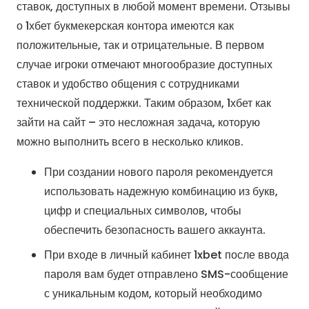
ставок, доступных в любой момент времени. Отзывы
о 1хбет букмекерская контора имеются как
положительные, так и отрицательные. В первом
случае игроки отмечают многообразие доступных
ставок и удобство общения с сотрудниками
технической поддержки. Таким образом, 1хбет как
зайти на сайт – это несложная задача, которую
можно выполнить всего в несколько кликов.
При создании нового пароля рекомендуется
использовать надежную комбинацию из букв,
цифр и специальных символов, чтобы
обеспечить безопасность вашего аккаунта.
При входе в личный кабинет 1xbet после ввода
пароля вам будет отправлено SMS-сообщение
с уникальным кодом, который необходимо