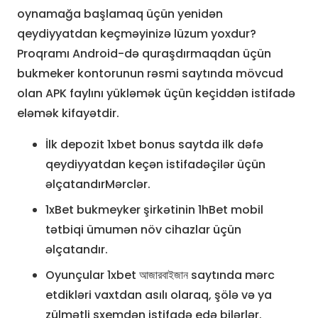
oynamağa başlamaq üçün yenidən
qeydiyyatdan keçməyinizə lüzum yoxdur?
Proqramı Android-də quraşdırmaqdan üçün
bukmeker kontorunun rəsmi saytında mövcud
olan APK faylını yükləmək üçün keçiddən istifadə
eləmək kifayətdir.
İlk depozit 1xbet bonus saytda ilk dəfə
qeydiyyatdan keçən istifadəçilər üçün
əlçatandırMərclər.
1xBet bukmeyker şirkətinin 1hBet mobil
tətbiqi ümumən növ cihazlar üçün
əlçatandır.
Oyunçular 1xbet আজারবাইজান saytında mərc
etdikləri vaxtdan asılı olaraq, şölə və ya
zülmətli sxemdən istifadə edə bilərlər.