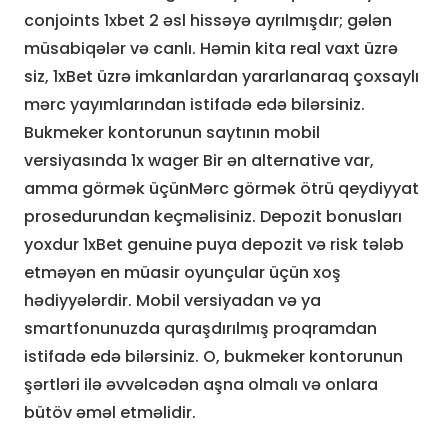
conjoints 1xbet 2 əsl hissəyə ayrılmışdır; gələn
müsabiqələr və canlı. Həmin kita real vaxt üzrə
siz, 1xBet üzrə imkanlardan yararlanaraq çoxsaylı
mərc yayımlarından istifadə edə bilərsiniz.
Bukmeker kontorunun saytının mobil
versiyasında 1x wager Bir ən alternative var,
amma görmək üçünMərc görmək ötrü qeydiyyat
prosedurundan keçməlisiniz. Depozit bonusları
yoxdur 1xBet genuine puya depozit və risk tələb
etməyən en müasir oyunçular üçün xoş
hədiyyələrdir. Mobil versiyadan və ya
smartfonunuzda quraşdırılmış proqramdan
istifadə edə bilərsiniz. O, bukmeker kontorunun
şərtləri ilə əvvəlcədən aşna olmalı və onlara
bütöv əməl etməlidir.