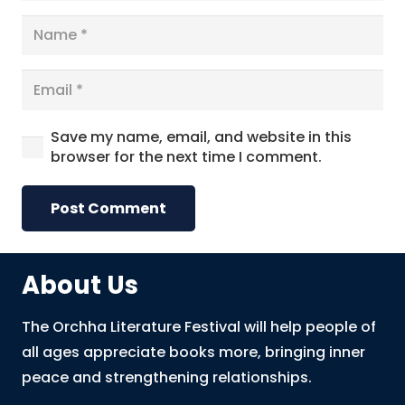
Save my name, email, and website in this
browser for the next time I comment.
Post Comment
About Us
The Orchha Literature Festival will help people of
all ages appreciate books more, bringing inner
peace and strengthening relationships.