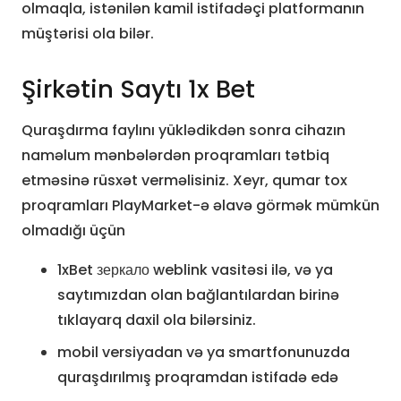
olmaqla, istənilən kamil istifadəçi platformanın
müştərisi ola bilər.
Şirkətin Saytı 1x Bet
Quraşdırma faylını yüklədikdən sonra cihazın
naməlum mənbələrdən proqramları tətbiq
etməsinə rüsxət verməlisiniz. Xeyr, qumar tox
proqramları PlayMarket-ə əlavə görmək mümkün
olmadığı üçün
1xBet зеркало weblink vasitəsi ilə, və ya
saytımızdan olan bağlantılardan birinə
tıklayarq daxil ola bilərsiniz.
mobil versiyadan və ya smartfonunuzda
quraşdırılmış proqramdan istifadə edə