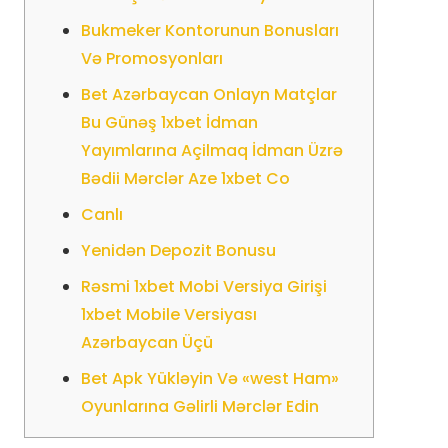
Bukmeker Kontorunun Bonusları
Və Promosyonları
Bet Azərbaycan Onlayn Matçlar
Bu Günəş 1xbet İdman
Yayımlarına Açilmaq İdman Üzrə
Bədii Mərclər Aze 1xbet Co
Canlı
Yenidən Depozit Bonusu
Rəsmi 1xbet Mobi Versiya Girişi
1xbet Mobile Versiyası
Azərbaycan Üçü
Bet Apk Yükləyin Və «west Ham»
Oyunlarına Gəlirli Mərclər Edin