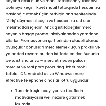
saytına daxil olun və mobil tətbiqlərin yükləndiyi
bölməyə keçin. 1xbet mobil tətbiqində hesabınıza
başlanğıc etmək üçün tətbiqin ana səhifəsində
‘Giriş’ düyməsini seçin və hesabınıza aid olan
məlumatları iç edin. Ancaq istifadəçilər mərc
saytının başqa promo-aksiyalarından yararlana
bilərlər. Promosyonun şərtlərindən əlaqəli olaraq,
oyunçular bonusları mərc eləmək üçün praktik və
ya added reward puldan istifadə edirlər. Bununla
belə, istisnalar va – mərc etmədən pulsuz
mərclər və real para procuring. 1xbet mobil
tətbiqi iOS, Android os və Windows more
effective telephone cihazları ötrü uyğundur.
Turnirin keçiriləcəyi yeri və tərəflərin
motivasiyasını weil nəzərə götürmək
lazımdır.