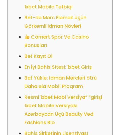
1xbet Mobile Tətbiqi
Bet-də Mərc Eləmək üçün
Görkəmli Idman Növləri
Cömert Spor Ve Casino
Bonusları
Bet Kayıt Ol
En İyi Bahis Sitesi: 1xbet Giriş
Bet Yüklə: Idman Mərcləri ötrü
Daha əla Mobil Proqram
Rəsmi 1xbet Mobi Versiya” “girişi
1xbet Mobile Versiyası
Azərbaycan Üçü Beauty Vəd
Fashions Blo
Bahis Şirkətinin Lisenziyası