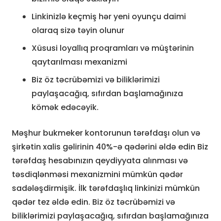
Linkinizlə keçmiş hər yeni oyunçu daimi
olaraq sizə təyin olunur
Xüsusi loyallıq proqramları və müştərinin
qaytarılması mexanizmi
Biz öz təcrübəmizi və biliklərimizi
paylaşacağıq, sıfırdan başlamağınıza
kömək edəcəyik.
Məşhur bukmeker kontorunun tərəfdaşı olun və
şirkətin xalis gəlirinin 40%-ə qədərini əldə edin Biz
tərəfdaş hesabınızın qeydiyyata alınması və
təsdiqlənməsi mexanizmini mümkün qədər
sadələşdirmişik. İlk tərəfdaşlıq linkinizi mümkün
qədər tez əldə edin. Biz öz təcrübəmizi və
biliklərimizi paylaşacağıq, sıfırdan başlamağınıza