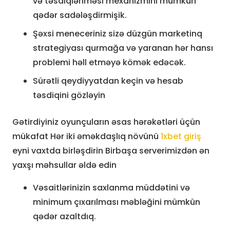
və təsdiqlənməsi mexanizmini mümkün
qədər sadələşdirmişik.
Şəxsi meneceriniz sizə düzgün marketinq
strategiyası qurmağa və yaranan hər hansı
problemi həll etməyə kömək edəcək.
Sürətli qeydiyyatdan keçin və hesab
təsdiqini gözləyin
Gətirdiyiniz oyunçuların əsas hərəkətləri üçün
mükafat Hər iki əməkdaşlıq növünü
1xbet giriş
eyni vaxtda birləşdirin Birbaşa serverimizdən ən
yaxşı məhsullar əldə edin
Vəsaitlərinizin saxlanma müddətini və
minimum çıxarılması məbləğini mümkün
qədər azaltdıq.