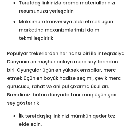
Tərəfdaş linkinizlə promo materiallarınızı
resursunuza yerləşdirin
Maksimum konversiya əldə etmək üçün
marketinq mexanizmlərimizi daim
təkmilləşdiririk
Populyar trekerlərdən hər hansı biri ilə inteqrasiya
Dünyanın ən məşhur onlayn mərc saytlarından
biri. Oyunçular üçün ən yüksək əmsallar, mərc
etmək üçün ən böyük hadisə seçimi, çevik mərc
qurucusu, rahat və ani pul çıxarma üsulları.
Brendimizi bütün dünyada tanıtmaq üçün çox
səy göstəririk
İlk tərəfdaşlıq linkinizi mümkün qədər tez
əldə edin.