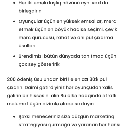
Hər iki əməkdaşlıq növünü eyni vaxtda
birləşdirin
Oyunçular üçün ən yüksək əmsallar, mərc
etmək üçün ən böyük hadisə seçimi, çevik
mərc qurucusu, rahat və ani pul çıxarma
üsulları.
Brendimizi bütün dünyada tanıtmaq üçün
çox səy göstəririk
200 ödəniş üsulundan biri ilə ən azı 30$ pul
çıxarın. Daimi gətirdiyiniz hər oyunçudan xalis
gəlirin bir hissəsini alın Bu ölkə haqqında ətraflı
məlumat üçün bizimlə əlaqə saxlayın
Şəxsi meneceriniz sizə düzgün marketinq
strategiyası qurmağa və yaranan hər hansı