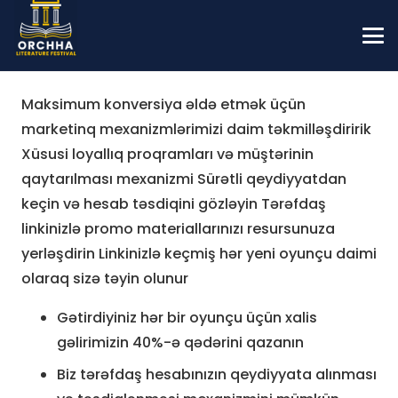
Maksimum konversiya əldə etmək üçün
marketinq mexanizmlərimizi daim təkmilləşdiririk
Xüsusi loyallıq proqramları və müştərinin
qaytarılması mexanizmi Sürətli qeydiyyatdan
keçin və hesab təsdiqini gözləyin Tərəfdaş
linkinizlə promo materiallarınızı resursunuza
yerləşdirin Linkinizlə keçmiş hər yeni oyunçu daimi
olaraq sizə təyin olunur
Gətirdiyiniz hər bir oyunçu üçün xalis
gəlirimizin 40%-ə qədərini qazanın
Biz tərəfdaş hesabınızın qeydiyyata alınması