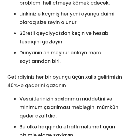
problemi həll etməyə kömək edəcək.
Linkinizlə keçmiş hər yeni oyunçu daimi
olaraq sizə təyin olunur
Sürətli qeydiyyatdan keçin və hesab
təsdiqini gözləyin
Dünyanın ən məşhur onlayn mərc
saytlarından biri.
Gətirdiyiniz hər bir oyunçu üçün xalis gəlirimizin
40%-ə qədərini qazanın
Vəsaitlərinizin saxlanma müddətini və
minimum çıxarılması məbləğini mümkün
qədər azaltdıq.
Bu ölkə haqqında ətraflı məlumat üçün
bizimlə əlaqə saxlayın