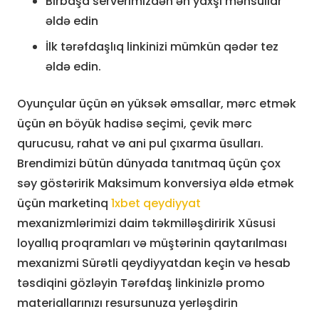
Birbaşa serverimizdən ən yaxşı məhsullar
əldə edin
İlk tərəfdaşlıq linkinizi mümkün qədər tez
əldə edin.
Oyunçular üçün ən yüksək əmsallar, mərc etmək
üçün ən böyük hadisə seçimi, çevik mərc
qurucusu, rahat və ani pul çıxarma üsulları.
Brendimizi bütün dünyada tanıtmaq üçün çox
səy göstəririk Maksimum konversiya əldə etmək
üçün marketinq
1xbet qeydiyyat
mexanizmlərimizi daim təkmilləşdiririk Xüsusi
loyallıq proqramları və müştərinin qaytarılması
mexanizmi Sürətli qeydiyyatdan keçin və hesab
təsdiqini gözləyin Tərəfdaş linkinizlə promo
materiallarınızı resursunuza yerləşdirin