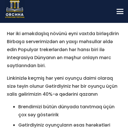
Hər iki əməkdaşlıq növünü eyni vaxtda birləşdirin
Birbaşa serverimizdən ən yaxşı məhsullar əldə
edin Populyar trekerlərdən hər hansı biri ilə
inteqrasiya Dünyanın ən məşhur onlayn mərc
saytlarından biri.
Linkinizlə keçmiş hər yeni oyunçu daimi olaraq
sizə təyin olunur Gətirdiyiniz hər bir oyunçu üçün
xalis gəlirimizin 40%-ə qədərini qazanın
Brendimizi bütün dünyada tanıtmaq üçün
çox səy göstəririk
Gətirdiyiniz oyunçuların əsas hərəkətləri