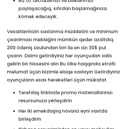
Biz öz təcrübəmizi və biliklərimizi
paylaşacağıq, sıfırdan başlamağınıza
kömək edəcəyik.
Vəsaitlərinizin saxlanma müddətini və minimum
çıxarılması məbləğini mümkün qədər azaltdıq.
200 ödəniş üsulundan biri ilə ən azı 30$ pul
çıxarın. Daimi gətirdiyiniz hər oyunçudan xalis
gəlirin bir hissəsini alın Bu ölkə haqqında ətraflı
məlumat üçün bizimlə əlaqə saxlayın Gətirdiyiniz
oyunçuların əsas hərəkətləri üçün mükafat
Tərəfdaş linkinizlə promo materiallarınızı
resursunuza yerləşdirin
Hər iki əməkdaşlıq növünü eyni vaxtda
birləşdirin