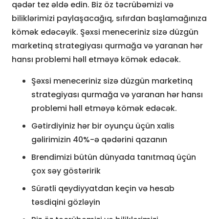
qədər tez əldə edin. Biz öz təcrübəmizi və
biliklərimizi paylaşacağıq, sıfırdan başlamağınıza
kömək edəcəyik. Şəxsi meneceriniz sizə düzgün
marketinq strategiyası qurmağa və yaranan hər
hansı problemi həll etməyə kömək edəcək.
Şəxsi meneceriniz sizə düzgün marketinq
strategiyası qurmağa və yaranan hər hansı
problemi həll etməyə kömək edəcək.
Gətirdiyiniz hər bir oyunçu üçün xalis
gəlirimizin 40%-ə qədərini qazanın
Brendimizi bütün dünyada tanıtmaq üçün
çox səy göstəririk
Sürətli qeydiyyatdan keçin və hesab
təsdiqini gözləyin