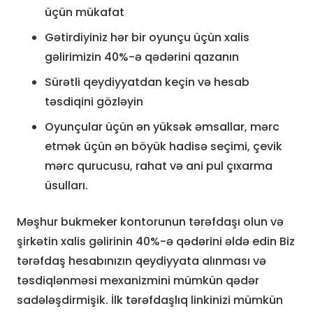
üçün mükafat
Gətirdiyiniz hər bir oyunçu üçün xalis
gəlirimizin 40%-ə qədərini qazanın
Sürətli qeydiyyatdan keçin və hesab
təsdiqini gözləyin
Oyunçular üçün ən yüksək əmsallar, mərc
etmək üçün ən böyük hadisə seçimi, çevik
mərc qurucusu, rahat və ani pul çıxarma
üsulları.
Məşhur bukmeker kontorunun tərəfdaşı olun və
şirkətin xalis gəlirinin 40%-ə qədərini əldə edin Biz
tərəfdaş hesabınızın qeydiyyata alınması və
təsdiqlənməsi mexanizmini mümkün qədər
sadələşdirmişik. İlk tərəfdaşlıq linkinizi mümkün