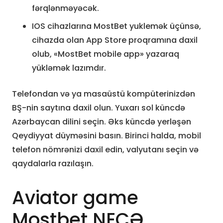
fərqlənməyəcək.
IOS cihazlarına MostBet yuklemək üçünsə,
cihazda olan App Store proqramına daxil
olub, «MostBet mobile app» yazaraq
yükləmək lazımdır.
Telefondan və ya masaüstü kompüterinizdən
BŞ-nin saytına daxil olun. Yuxarı sol küncdə
Azərbaycan dilini seçin. Əks küncdə yerləşən
Qeydiyyat düyməsini basın. Birinci halda, mobil
telefon nömrənizi daxil edin, valyutanı seçin və
qaydalarla razılaşın.
Aviator game
Mostbet NECƏ