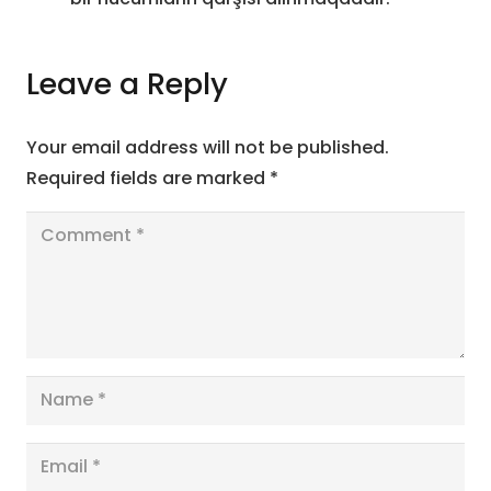
Leave a Reply
Your email address will not be published.
Required fields are marked
*