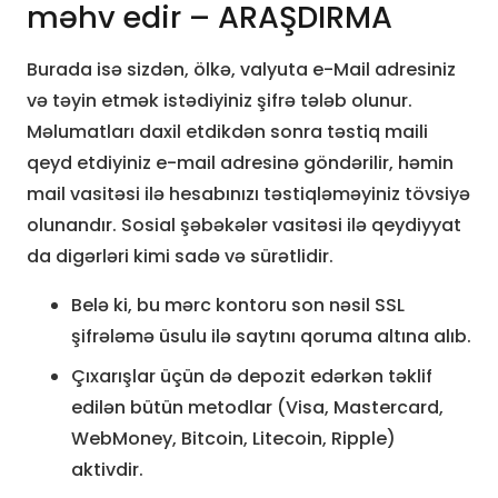
məhv edir – ARAŞDIRMA
Burada isə sizdən, ölkə, valyuta e-Mail adresiniz
və təyin etmək istədiyiniz şifrə tələb olunur.
Məlumatları daxil etdikdən sonra təstiq maili
qeyd etdiyiniz e-mail adresinə göndərilir, həmin
mail vasitəsi ilə hesabınızı təstiqləməyiniz tövsiyə
olunandır. Sosial şəbəkələr vasitəsi ilə qeydiyyat
da digərləri kimi sadə və sürətlidir.
Belə ki, bu mərc kontoru son nəsil SSL
şifrələmə üsulu ilə saytını qoruma altına alıb.
Çıxarışlar üçün də depozit edərkən təklif
edilən bütün metodlar (Visa, Mastercard,
WebMoney, Bitcoin, Litecoin, Ripple)
aktivdir.