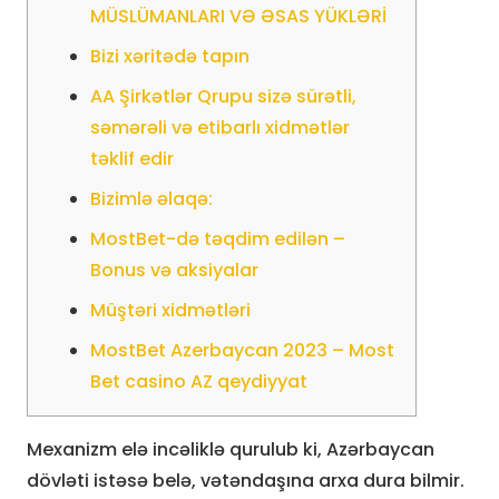
MÜSLÜMANLARI VƏ ƏSAS YÜKLƏRİ
Bizi xəritədə tapın
AA Şirkətlər Qrupu sizə sürətli,
səmərəli və etibarlı xidmətlər
təklif edir
Bizimlə əlaqə:
MostBet-də təqdim edilən –
Bonus və aksiyalar
Müştəri xidmətləri
MostBet Azerbaycan 2023 – Most
Bet casino AZ qeydiyyat
Mexanizm elə incəliklə qurulub ki, Azərbaycan
dövləti istəsə belə, vətəndaşına arxa dura bilmir.