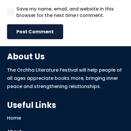
Save my name, email, and website in this
browser for the next time I comment.
Post Comment
About Us
The Orchha Literature Festival will help people of
all ages appreciate books more, bringing inner
peace and strengthening relationships.
Useful Links
Home