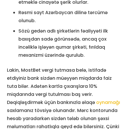
etməklə cinayətə şərik olurlar.
Rəsmi sayt Azərbaycan dilinə tərcümə
olunub.
Sözü gedən adlı şirkətlərin fəaliyyəti ilk
baxışdan sadə görünsədə, ancaq çox
incəliklə işləyən qumar şirkəti, fırıldaq
mexanizmi üzərində qurulub.
Lakin, MostBet vergi tutmasa belə, istifadə
etdiyiniz bank sizdən müəyyən miqdarda faiz
tuta bilər. Adətən kartla çıxarışlara 10%
miqdarında vergi tutulması baş verir.
Dəqiqləşdirmək üçün bankınızla əlaqə
oynamağı
saxlamanız tövsiyə olunandır. Mərc kontorunda
hesab yaradarkən sizdən tələb olunan şəxsi
məlumatları rahatlıqla qeyd edə bilərsiniz. Çünki