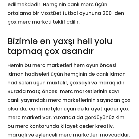
edilməkdədir. Həmçinin canlı mərc üçün
ortalama bir MostBet futbol oyununa 200-dən
çox mərc marketi təklif edilir.
Bizimlə ən yaxşı həll yolu
tapmaq çox asandır
Həmin bu mərc marketləri həm oyun öncəsi
idman hadisələri üçün həmçinin də canlı idman
hadisələri üçün müxtəlif, çoxsaylı və maraqlıdır.
Burada matç öncəsi mərc marketlərinin sayı
canlı yayımdakı mərc marketlərinin sayından çox
olsa da, canlı matçlar üçün də kifayət qədər çox
mərc marketi var. Yuxarıda da gördüyünüz kimi
bu mərc kontorunda kifayət qədər kreativ,
maraqlı və əyləncəli mərc marketləri mövcuddur.