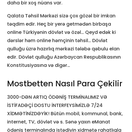
daha bir xoş nüans var.
Qalata Təhsil Mərkəzi sizə çox gözəl bir imkan
təqdim edir. Heç bir yerə getmədən birbaşa
online Türkiyənin dövlət və özəl… Qeyd edək ki
dərslər həm online həmçinin təhsil… Dövlət
qulluğu üzrə hazırlıq mərkəzi tələbə qəbulu elan
edir. Dövlət qulluğu Azərbaycan Respublikasının
Konstitusiyasına və digər…
Mostbetten Nasıl Para Çekilir
3000-DƏN ARTIQ ÖDƏNİŞ TERMİNALIMIZ VƏ
İSTİFADƏÇİ DOSTU İNTERFEYSİMİZLƏ 7/24
XİDMƏTİNİZDƏYİK! Bütün mobil, kommunal, bank,
internet, TV, dövlət və s. Sənə yaxın eManat
ödəniş terminalında istədiyin xidmətə rahatlıqla