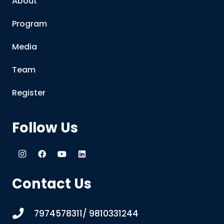
About
Program
Media
Team
Register
Follow Us
Contact Us
7974578311/ 9810331244