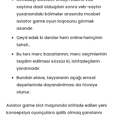
saytına daxil olduqdan sonra veb-saytın
yuxarısındakı bölmələr arasında mosbet
aviator game oyun loqosunu görmək
asandır.
Qeyd edək ki dərslər həm online həmçinin
təhsil…
Bu tərz mərc bazarlarının, mərc seçimlərinin
təqdim edilməsi sözsüz ki, istifadəçilərin
yararınadır.
Bundan əlavə, təyyarənin aşağı əmsal
dəyərlərində dayandırılması da tövsiyə
olunur.
Aviator game slot maşınında istifadə edilən yeni
konsepsiya oyunçulara qalib olmaq şanslarını