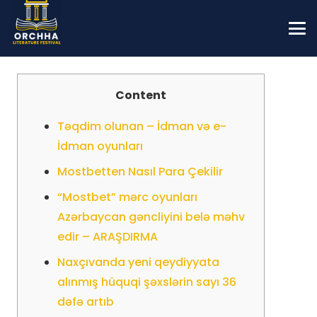
Content
Təqdim olunan – İdman və e-
İdman oyunları
Mostbetten Nasıl Para Çekilir
“Mostbet” mərc oyunları
Azərbaycan gəncliyini belə məhv
edir – ARAŞDIRMA
Naxçıvanda yeni qeydiyyata
alınmış hüquqi şəxslərin sayı 36
dəfə artıb